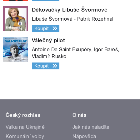
Děkovačky Libuše Švormové
Libuše Švormová - Patrik Rozehnal
Koupit
Válečný pilot
Antoine De Saint Exupéry, Igor Bareš,
Vladimír Rusko
Koupit
Český rozhlas
O nás
Válka na Ukrajině
Jak nás naladíte
Komunální volby
Nápověda