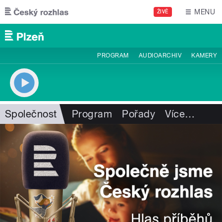
Přejít k hlavnímu obsahu
MENU
ŽIVĚ
PROGRAM
AUDIOARCHIV
KAMERY
Společnost
Program
Pořady
Více
…