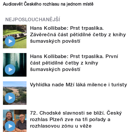
Audiosvět Českého rozhlasu na jednom místě
NEJPOSLOUCHANĚJŠÍ
Hans Kollibabe: Prst trpaslíka.
Závěrečná část pětidílné četby z knihy
šumavských pověstí
Hans Kollibabe: Prst trpaslíka. První
část pětidílné četby z knihy
šumavských pověstí
Vyhlídka nade Mží láká milence i turisty
72. Chodské slavnosti se blíží. Český
rozhlas Plzeň zve na tři pořady a
rozhlasovou zónu u věže