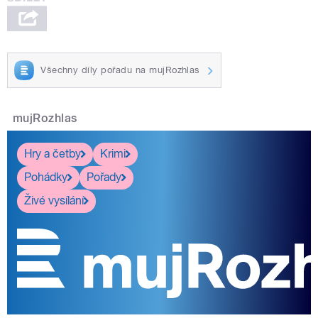
Všechny díly pořadu na mujRozhlas
mujRozhlas
Hry a četby
Krimi
Pohádky
Pořady
Živé vysílání