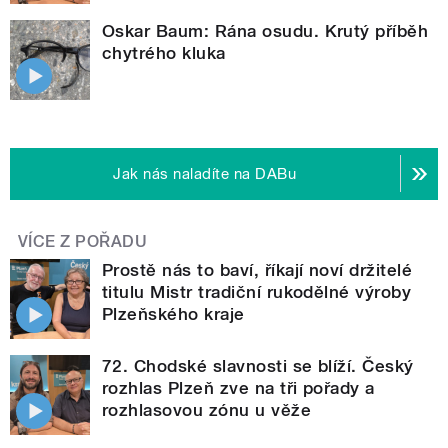
Oskar Baum: Rána osudu. Krutý příběh
chytrého kluka
Jak nás naladíte na DABu
VÍCE Z POŘADU
Prostě nás to baví, říkají noví držitelé
titulu Mistr tradiční rukodělné výroby
Plzeňského kraje
72. Chodské slavnosti se blíží. Český
rozhlas Plzeň zve na tři pořady a
rozhlasovou zónu u věže