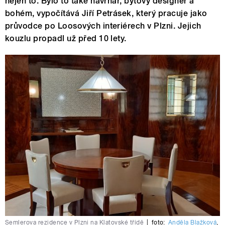
nejen to. Bylo to také návrhář, bytový designér a
bohém, vypočítává Jiří Petrásek, který pracuje jako
průvodce po Loosových interiérech v Plzni. Jejich
kouzlu propadl už před 10 lety.
Semlerova rezidence v Plzni na Klatovské třídě
|
foto:
Anděla Blažková
,