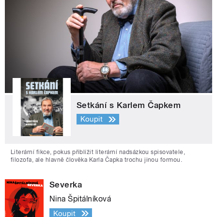
Setkání s Karlem Čapkem
Koupit
Literární fikce, pokus přiblížit literární nadsázkou spisovatele,
filozofa, ale hlavně člověka Karla Čapka trochu jinou formou.
Severka
Nina Špitálníková
Koupit