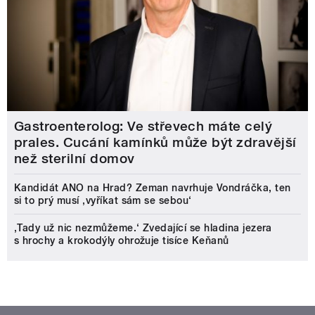
Gastroenterolog: Ve střevech máte celý
prales. Cucání kamínků může být zdravější
než sterilní domov
Kandidát ANO na Hrad? Zeman navrhuje Vondráčka, ten
si to prý musí ‚vyříkat sám se sebou‘
‚Tady už nic nezmůžeme.‘ Zvedající se hladina jezera
s hrochy a krokodýly ohrožuje tisíce Keňanů