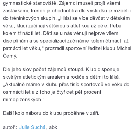
gymnastické stanoviště. Zájemci museli projít všemi
zastávkami, trenéři je ohodnotili a dle výsledku je rozdělili
do tréninkových skupin. „Hlásí se více děvčat v dětském
věku, kluci začínají většinou s atletikou až déle, třeba
kolem třinácti let. Děti se u nás věnují nejprve všem
disciplínám a se specializací začínáme kolem čtrnácti až
patnácti let věku,“ prozradil sportovní ředitel klubu Michal
Černý.
Dle jeho slov počet zájemců stoupá. Klub disponuje
skvělým atletickým areálem a rodiče s dětmi to láká.
„Aktuálně máme v klubu přes tisíc sportovců ve věku do
osmnácti let a z toho je čtyřicet pět procent
mimoplzeňských.“
Další kolo náboru do klubu proběhne v září.
autoři:
Julie Suchá
,
abk