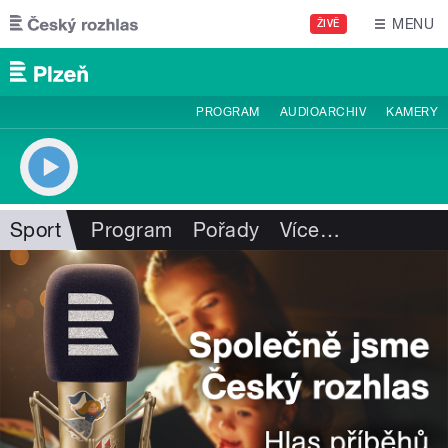
Přejít k hlavnímu obsahu
MENU
ŽIVĚ
PROGRAM
AUDIOARCHIV
KAMERY
Sport
Program
Pořady
Více
…