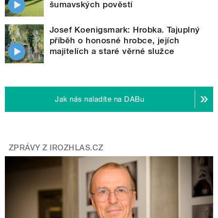
šumavských pověstí
Josef Koenigsmark: Hrobka. Tajuplný
příběh o honosné hrobce, jejích
majitelích a staré věrné služce
Jak nás naladíte na DABu
ZPRÁVY Z IROZHLAS.CZ