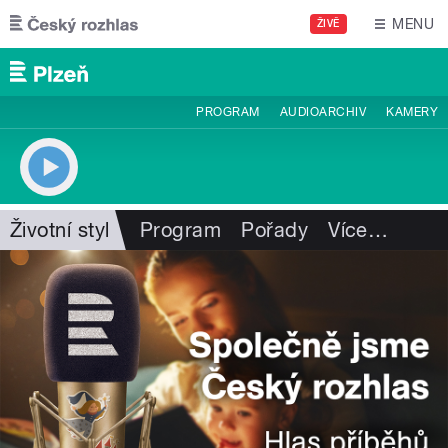
Přejít k hlavnímu obsahu
MENU
ŽIVĚ
PROGRAM
AUDIOARCHIV
KAMERY
Životní styl
Program
Pořady
Více
…