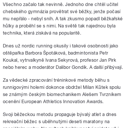
Všechno začalo tak nevinně. Jednoho dne chtěl učitel
chebského gymnázia provětrat své běžky, jenže počasí
mu nepřálo - nebyl sníh. A tak zkusmo popadl běžkařské
hůlky a proběhl se s nimi. Na světě tak najednou byla
technika, která získává na popularitě.
Dnes už nordic running okusily i takové osobnosti jako
oštěpařka Barbora Špotáková, badmintonista Petr
Koukal, vytrvalkyně Ivana Sekyrová, profesor Jan Pirk
nebo herec a moderátor Dalibor Gondík. A další přibývají.
Za vědecké zpracování tréninkové metody běhu s
runnigovými holemi dokonce obdržel Milan Kůtek spolu
se známým českým biomechanikem Alešem Tvrzníkem
ocenění European Athletics Innovation Awards.
Svoji běžeckou metodu propaguje bývalý atlet a dnes
rekreační běžec s uběhnutými deseti maratony na