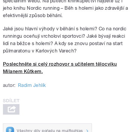
speciálním webu. Na pultech knihkupectví najdete už i
jeho knihu Nordic running – Běh s holemi jako zdravější a
efektivnější způsob běhání.
Jaké jsou hlavní výhody v běhání s holemi? Co na nordic
runningu oceňují vrcholoví sportovci? Jaké bývají reakci
lidí na běžce s holemi? A kdy se znovu postaví na start
půlmaratonu v Karlových Varech?
Poslechněte si celý rozhovor s učitelem tělocviku
Milanem Kůtkem.
autor:
Radim Jehlík
Všechny díly pořadu na mujRozhlas