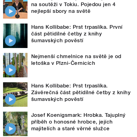
na soutěži v Tokiu. Pojedou jen 4
nejlepší sbory na světě
Hans Kollibabe: Prst trpaslíka. První
část pětidílné četby z knihy
šumavských pověstí
Nejmenší chmelnice na světě je od
letoška v Plzni-Černicích
Hans Kollibabe: Prst trpaslíka.
Závěrečná část pětidílné četby z knihy
šumavských pověstí
Josef Koenigsmark: Hrobka. Tajuplný
příběh o honosné hrobce, jejích
majitelích a staré věrné služce