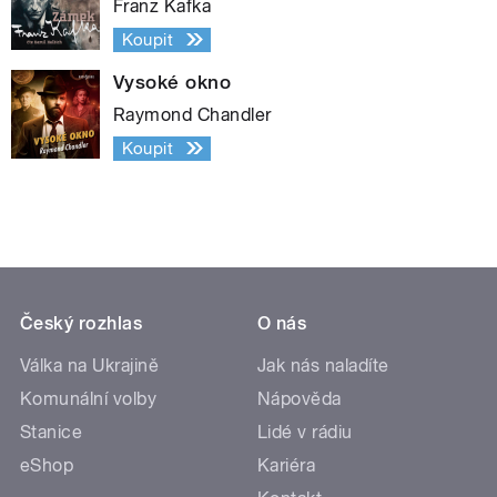
Franz Kafka
Koupit
Vysoké okno
Raymond Chandler
Koupit
Český rozhlas
O nás
Válka na Ukrajině
Jak nás naladíte
Komunální volby
Nápověda
Stanice
Lidé v rádiu
eShop
Kariéra