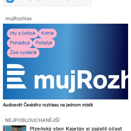
mujRozhlas
Hry a četby
Krimi
Pohádky
Pořady
Živé vysílání
Audiosvět Českého rozhlasu na jednom místě
NEJPOSLOUCHANĚJŠÍ
Plzeňský sbor Kajetán si zajistil účast