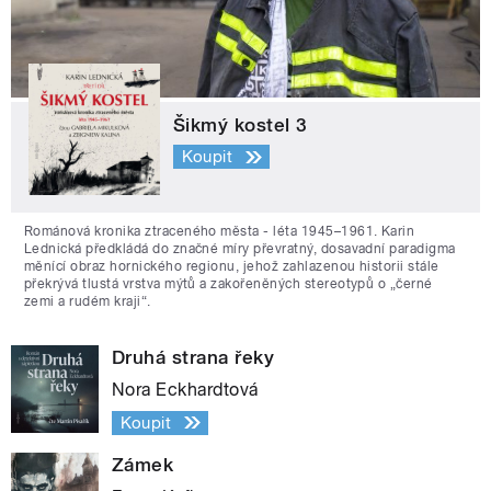
Šikmý kostel 3
Koupit
Románová kronika ztraceného města - léta 1945–1961. Karin
Lednická předkládá do značné míry převratný, dosavadní paradigma
měnící obraz hornického regionu, jehož zahlazenou historii stále
překrývá tlustá vrstva mýtů a zakořeněných stereotypů o „černé
zemi a rudém kraji“.
Druhá strana řeky
Nora Eckhardtová
Koupit
Zámek