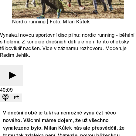
Nordic running | Foto: Milan Kůtek
Vynalezl novou sportovní disciplínu: nordic running - běhání
s holemi. Z kondice dnešních dětí ale není tento chebský
tělocvikář nadšen. Více v záznamu rozhovoru. Moderuje
Radim Jehlík.
40:09
V dnešní době je takřka nemožné vynalézt něco
nového. Všichni máme dojem, že už všechno
vynalezeno bylo. Milan Kůtek nás ale přesvědčil, že
tomu tak zdaleka není. Vymyslel novou běžeckou