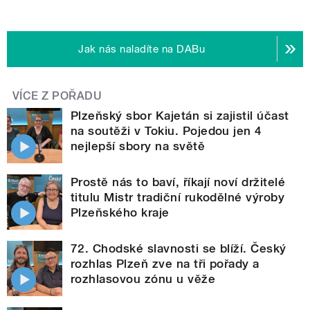
Jak nás naladíte na DABu
VÍCE Z POŘADU
Plzeňský sbor Kajetán si zajistil účast
na soutěži v Tokiu. Pojedou jen 4
nejlepší sbory na světě
Prostě nás to baví, říkají noví držitelé
titulu Mistr tradiční rukodělné výroby
Plzeňského kraje
72. Chodské slavnosti se blíží. Český
rozhlas Plzeň zve na tři pořady a
rozhlasovou zónu u věže