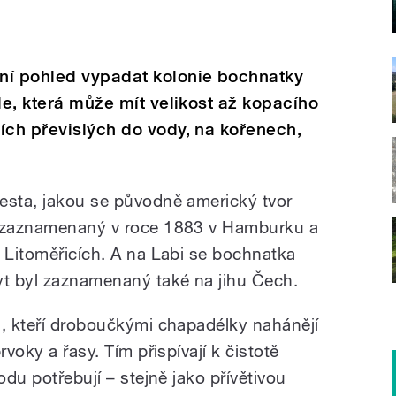
ní pohled vypadat kolonie bochnatky
le, která může mít velikost až kopacího
ích převislých do vody, na kořenech,
esta, jakou se původně americký tvor
l zaznamenaný v roce 1883 v Hamburku a
v Litoměřicích. A na Labi se bochnatka
yt byl zaznamenaný také na jihu Čech.
i, kteří droboučkými chapadélky nahánějí
rvoky a řasy. Tím přispívají k čistotě
odu potřebují – stejně jako přívětivou