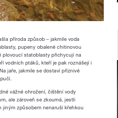
ašla příroda způsob – jakmile voda
atoblasty, pupeny obalené chitinovou
 plovoucí statoblasty přichycují na
ří vodních ptáků, kteří je pak roznášejí i
a jaře, jakmile se dostaví příznivé
pučí.
dné vážné ohrožení, čištění vody
m, ale zároveň se zkoumá, jestli
m jiným způsobem nenaruší křehkou