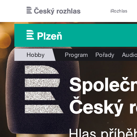
Přejít k hlavnímu obsahu
iRozhlas
Hobby
Program
Pořady
Audio