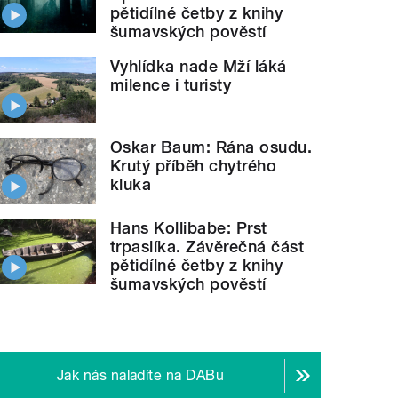
pětidílné četby z knihy
šumavských pověstí
Vyhlídka nade Mží láká
milence i turisty
Oskar Baum: Rána osudu.
Krutý příběh chytrého
kluka
Hans Kollibabe: Prst
trpaslíka. Závěrečná část
pětidílné četby z knihy
šumavských pověstí
Jak nás naladíte na DABu