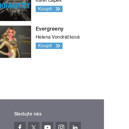
Karel Čapek
Koupit
Evergreeny
Helena Vondráčková
Koupit
Sledujte nás