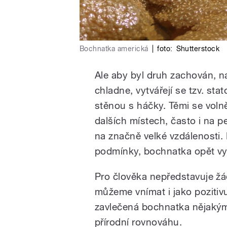
Bochnatka americká
|
foto:
Shutterstock
Ale aby byl druh zachován, n
chladne, vytvářejí se tzv. st
stěnou s háčky. Těmi se volně
dalších místech, často i na pe
na značně velké vzdálenosti. N
podmínky, bochnatka opět vy
Pro člověka nepředstavuje žá
můžeme vnímat i jako pozitivu
zavlečená bochnatka nějaký
přírodní rovnováhu.