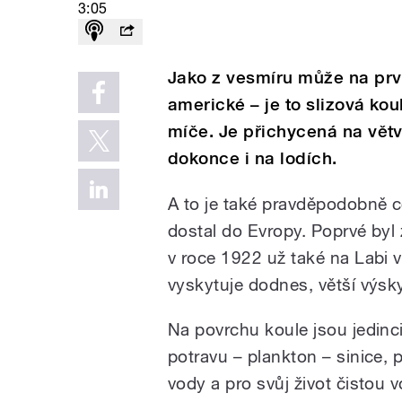
3:05
Jako z vesmíru může na prv
americké – je to slizová kou
míče. Je přichycená na větv
dokonce i na lodích.
A to je také pravděpodobně c
dostal do Evropy. Poprvé by
v roce 1922 už také na Labi 
vyskytuje dodnes, větší výsk
Na povrchu koule jsou jedinc
potravu – plankton – sinice, p
vody a pro svůj život čistou v