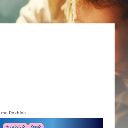
mujRozhlas
Hry a četby
Krimi