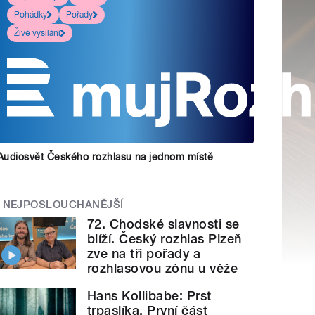
Pohádky
Pořady
Živé vysílání
Audiosvět Českého rozhlasu na jednom místě
NEJPOSLOUCHANĚJŠÍ
72. Chodské slavnosti se
blíží. Český rozhlas Plzeň
zve na tři pořady a
rozhlasovou zónu u věže
Hans Kollibabe: Prst
trpaslíka. První část