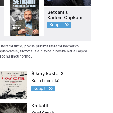
Setkání s
Karlem Čapkem
Koupit
Literární fikce, pokus přiblížit literární nadsázkou
spisovatele, filozofa, ale hlavně člověka Karla Čapka
trochu jinou formou.
Šikmý kostel 3
Karin Lednická
Koupit
Krakatit