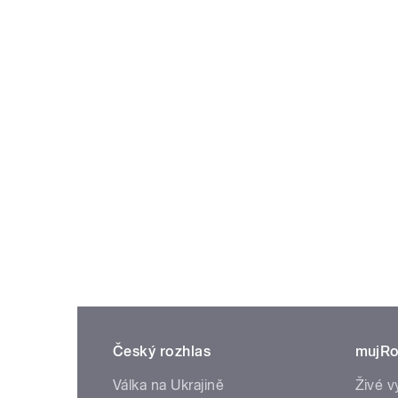
Český rozhlas
mujRo
Válka na Ukrajině
Živé v