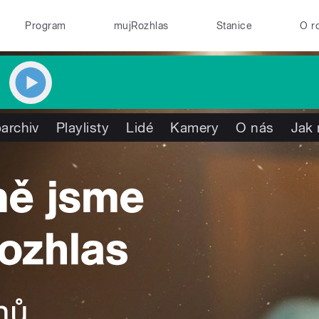
Program
mujRozhlas
Stanice
O r
archiv
Playlisty
Lidé
Kamery
O nás
Jak 