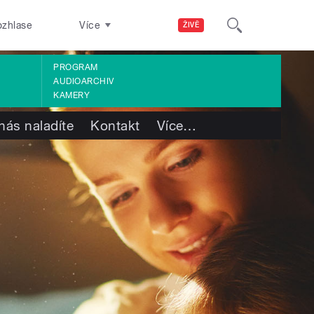
ozhlase
Více
ŽIVĚ
PROGRAM
AUDIOARCHIV
KAMERY
nás naladíte
Kontakt
Více
…