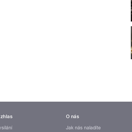
zhlas
O nás
ysílání
Jak nás naladíte