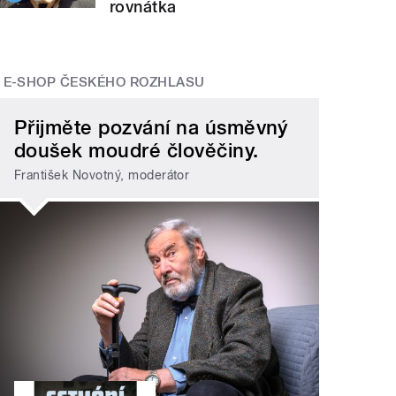
rovnátka
E-SHOP ČESKÉHO ROZHLASU
Přijměte pozvání na úsměvný
doušek moudré člověčiny.
František Novotný, moderátor