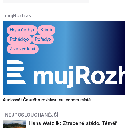
mujRozhlas
Hry a četby
Krimi
Pohádky
Pořady
Živé vysílání
Audiosvět Českého rozhlasu na jednom místě
NEJPOSLOUCHANĚJŠÍ
Hans Watzlik: Ztracené stádo. Téměř