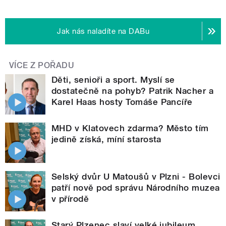
Jak nás naladíte na DABu
VÍCE Z POŘADU
Děti, senioři a sport. Myslí se
dostatečně na pohyb? Patrik Nacher a
Karel Haas hosty Tomáše Pancíře
MHD v Klatovech zdarma? Město tím
jedině získá, míní starosta
Selský dvůr U Matoušů v Plzni - Bolevci
patří nově pod správu Národního muzea
v přírodě
Starý Plzenec slaví velké jubileum,