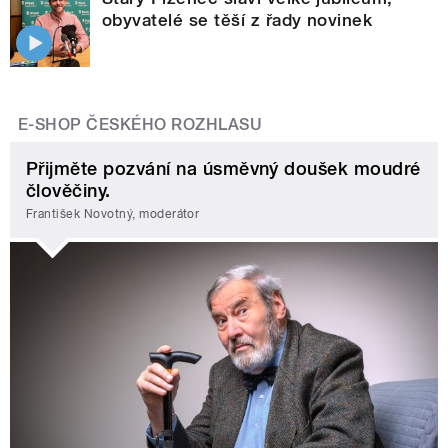
obyvatelé se těší z řady novinek
E-SHOP ČESKÉHO ROZHLASU
Přijměte pozvání na úsměvný doušek moudré
člověčiny.
František Novotný, moderátor