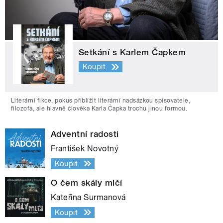
Setkání s Karlem Čapkem
Koupit
Literární fikce, pokus přiblížit literární nadsázkou spisovatele,
filozofa, ale hlavně člověka Karla Čapka trochu jinou formou.
Adventní radosti
František Novotný
Koupit
O čem skály mlčí
Kateřina Surmanová
Koupit