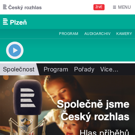
Přejít k hlavnímu obsahu
MENU
ŽIVĚ
PROGRAM
AUDIOARCHIV
KAMERY
Společnost
Program
Pořady
Více
…