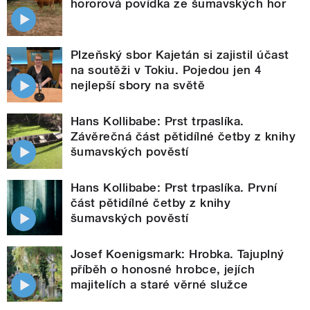
hororová povídka ze šumavských hor
Plzeňský sbor Kajetán si zajistil účast
na soutěži v Tokiu. Pojedou jen 4
nejlepší sbory na světě
Hans Kollibabe: Prst trpaslíka.
Závěrečná část pětidílné četby z knihy
šumavských pověstí
Hans Kollibabe: Prst trpaslíka. První
část pětidílné četby z knihy
šumavských pověstí
Josef Koenigsmark: Hrobka. Tajuplný
příběh o honosné hrobce, jejích
majitelích a staré věrné služce