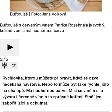
Buřtguláš | Foto:
Jana Volková
Buřtguláš s červeným vínem Patrika Rozehnala je rychlý,
krásně voní a má nádhernou barvu
5:45
Rychlovka, kterou můžete připravit, když se ozve
nečekaná návštěva. Nebo to může být také rychlé jídlo
na chalupě. Má nádhernou barvu. Mísí se v něm síla
vývaru i červené víno a to správné koření. Stačí jen
zabořit lžíci a ochutnat.