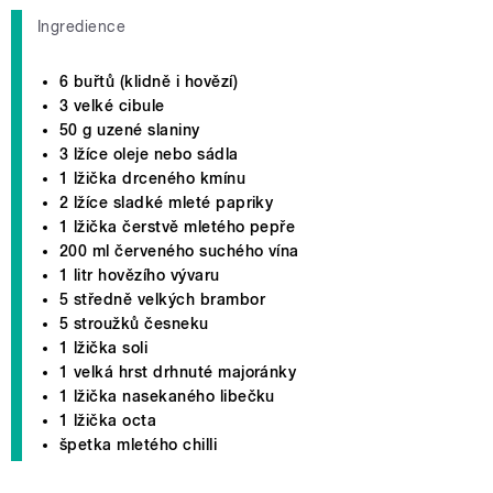
Ingredience
6 buřtů (klidně i hovězí)
3 velké cibule
50 g uzené slaniny
3 lžíce oleje nebo sádla
1 lžička drceného kmínu
2 lžíce sladké mleté papriky
1 lžička čerstvě mletého pepře
200 ml červeného suchého vína
1 litr hovězího vývaru
5 středně velkých brambor
5 stroužků česneku
1 lžička soli
1 velká hrst drhnuté majoránky
1 lžička nasekaného libečku
1 lžička octa
špetka mletého chilli