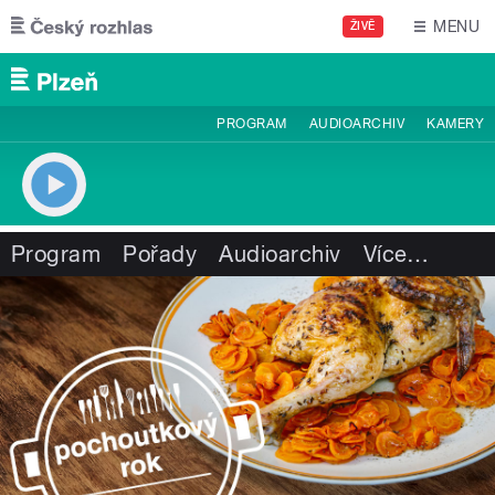
Přejít k hlavnímu obsahu
MENU
ŽIVĚ
PROGRAM
AUDIOARCHIV
KAMERY
Program
Pořady
Audioarchiv
Více
…