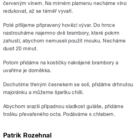
červeným vínem. Na mírném plamenu necháme víno
redukovat, až se téměř vyvaří.
Poté přilijeme připravený hovězí vývar. Do hrnce
nastrouháme najemno dvě brambory, které pokrm
zahustí, abychom nemuseli použít mouku. Necháme
dusit 20 minut.
Potom přidáme na kostičky nakrájené brambory a
uvaříme je doměkka.
Dochutíme třeným česnekem se solí, přidáme drhnutou
majoránku a můžeme špetku chilli.
Abychom srazili případnou sladkost guláše, přidáme
trošku převařeného octa. Podáváme s chlebem.
Patrik Rozehnal