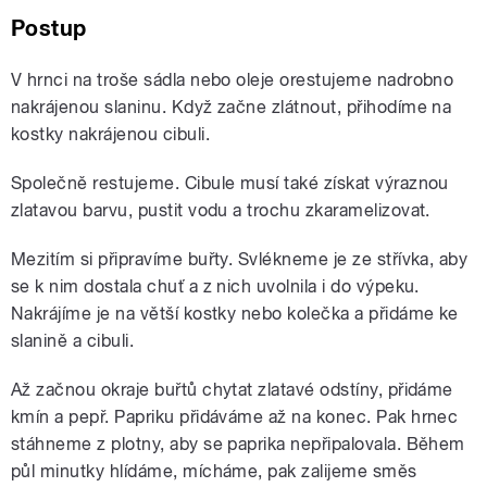
Postup
V hrnci na troše sádla nebo oleje orestujeme nadrobno
nakrájenou slaninu. Když začne zlátnout, přihodíme na
kostky nakrájenou cibuli.
Společně restujeme. Cibule musí také získat výraznou
zlatavou barvu, pustit vodu a trochu zkaramelizovat.
Mezitím si připravíme buřty. Svlékneme je ze střívka, aby
se k nim dostala chuť a z nich uvolnila i do výpeku.
Nakrájíme je na větší kostky nebo kolečka a přidáme ke
slanině a cibuli.
Až začnou okraje buřtů chytat zlatavé odstíny, přidáme
kmín a pepř. Papriku přidáváme až na konec. Pak hrnec
stáhneme z plotny, aby se paprika nepřipalovala. Během
půl minutky hlídáme, mícháme, pak zalijeme směs