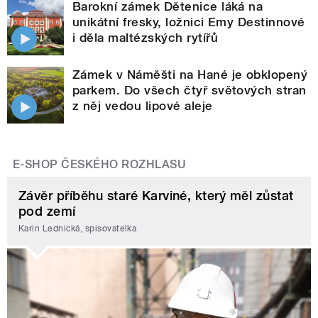
Barokní zámek Dětenice láká na
unikátní fresky, ložnici Emy Destinnové
i děla maltézských rytířů
Zámek v Náměšti na Hané je obklopený
parkem. Do všech čtyř světových stran
z něj vedou lipové aleje
E-SHOP ČESKÉHO ROZHLASU
Závěr příběhu staré Karviné, který měl zůstat
pod zemí
Karin Lednická, spisovatelka