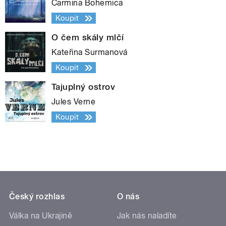
Carmina Bohemica
Koupit
O čem skály mlčí
Kateřina Surmanová
Koupit
Tajuplný ostrov
Jules Verne
Koupit
Český rozhlas
O nás
Válka na Ukrajině
Jak nás naladíte