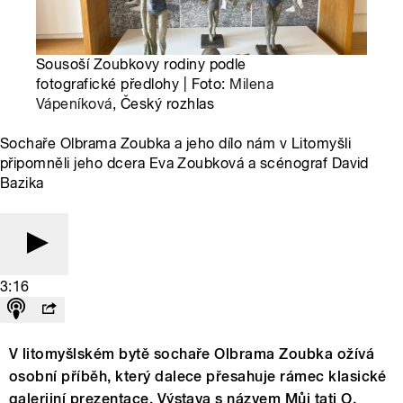
Sousoší Zoubkovy rodiny podle
fotografické předlohy | Foto:
Milena
Vápeníková
, Český rozhlas
Sochaře Olbrama Zoubka a jeho dílo nám v Litomyšli
připomněli jeho dcera Eva Zoubková a scénograf David
Bazika
3:16
V litomyšlském bytě sochaře Olbrama Zoubka ožívá
osobní příběh, který dalece přesahuje rámec klasické
galerijní prezentace. Výstava s názvem Můj tati O.