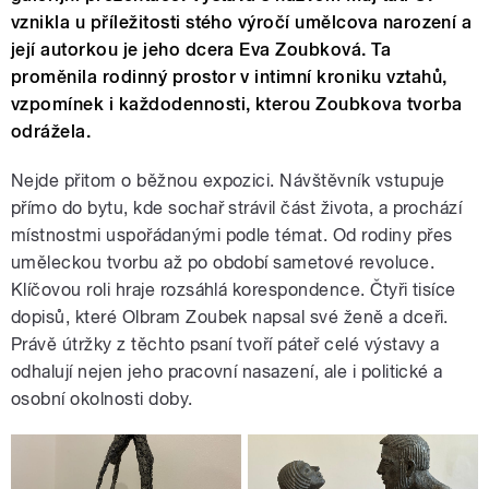
vznikla u příležitosti stého výročí umělcova narození a
její autorkou je jeho dcera Eva Zoubková. Ta
proměnila rodinný prostor v intimní kroniku vztahů,
vzpomínek i každodennosti, kterou Zoubkova tvorba
odrážela.
Nejde přitom o běžnou expozici. Návštěvník vstupuje
přímo do bytu, kde sochař strávil část života, a prochází
místnostmi uspořádanými podle témat. Od rodiny přes
uměleckou tvorbu až po období sametové revoluce.
Klíčovou roli hraje rozsáhlá korespondence. Čtyři tisíce
dopisů, které Olbram Zoubek napsal své ženě a dceři.
Právě útržky z těchto psaní tvoří páteř celé výstavy a
odhalují nejen jeho pracovní nasazení, ale i politické a
osobní okolnosti doby.