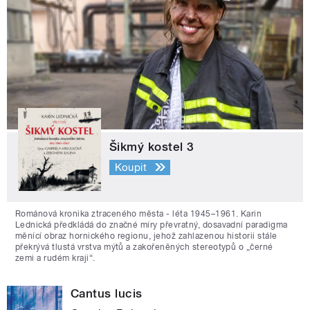
Šikmý kostel 3
Koupit
Románová kronika ztraceného města - léta 1945–1961. Karin
Lednická předkládá do značné míry převratný, dosavadní paradigma
měnící obraz hornického regionu, jehož zahlazenou historii stále
překrývá tlustá vrstva mýtů a zakořeněných stereotypů o „černé
zemi a rudém kraji“.
Cantus lucis