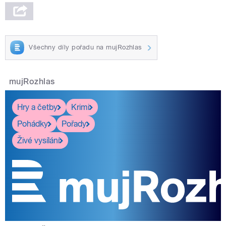
Všechny díly pořadu na mujRozhlas
mujRozhlas
Hry a četby
Krimi
Pohádky
Pořady
Živé vysílání