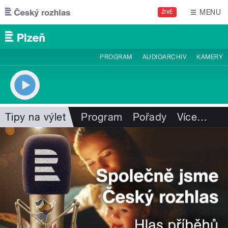
Přejít k hlavnímu obsahu
MENU
ŽIVĚ
PROGRAM
AUDIOARCHIV
KAMERY
Tipy na výlet
Program
Pořady
Více
…