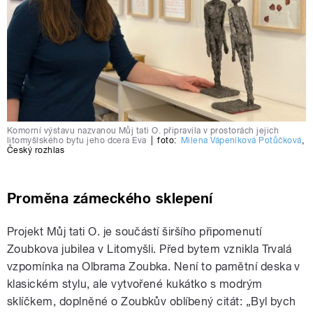
Komorní výstavu nazvanou Můj tati O. připravila v prostorách jejich
litomyšlského bytu jeho dcera Eva
|
foto:
Milena Vápeníková Potůčková
,
Český rozhlas
Proměna zámeckého sklepení
Projekt Můj tati O. je součástí širšího připomenutí
Zoubkova jubilea v Litomyšli. Před bytem vznikla Trvalá
vzpomínka na Olbrama Zoubka. Není to pamětní deska v
klasickém stylu, ale vytvořené kukátko s modrým
sklíčkem, doplněné o Zoubkův oblíbený citát: „Byl bych