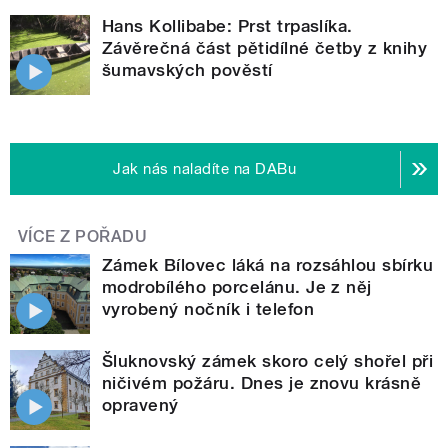
Hans Kollibabe: Prst trpaslíka.
Závěrečná část pětidílné četby z knihy
šumavských pověstí
Jak nás naladíte na DABu
VÍCE Z POŘADU
Zámek Bílovec láká na rozsáhlou sbírku
modrobílého porcelánu. Je z něj
vyrobený nočník i telefon
Šluknovský zámek skoro celý shořel při
ničivém požáru. Dnes je znovu krásně
opravený