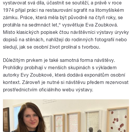
vystavovat svá díla, účastnit se soutěží, a právě v roce
1974 přijal práci na restaurování sgrafit na litomyšlském
zámku. Práce, která měla být původně na čtyři roky, se
protáhla na sedmnáct let,“ vysvětluje Eva Zoubková.
Místo klasických popisek čtou návštěvníci výstavy úryvky
dopisů na stěnách, nahlížejí do rodinných fotografií nebo
sledují, jak se osobní život prolínal s tvorbou.
Důležitým prvkem je také samotná forma návštěvy.
Prohlídky probíhají v menších skupinách s výkladem
autorky Evy Zoubkové, která dodává exponátům osobní
kontext. Zároveň je nutné si návštěvu předem rezervovat
prostřednictvím oficiálního webu výstavy.