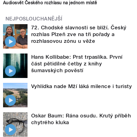
Audiosvět Českého rozhlasu na jednom místě
NEJPOSLOUCHANĚJŠÍ
72. Chodské slavnosti se blíží. Český
rozhlas Plzeň zve na tři pořady a
rozhlasovou zónu u věže
Hans Kollibabe: Prst trpaslíka. První
část pětidílné četby z knihy
šumavských pověstí
Vyhlídka nade Mží láká milence i turisty
Oskar Baum: Rána osudu. Krutý příběh
chytrého kluka