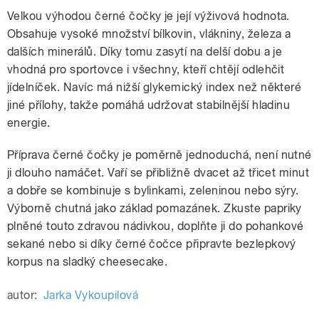
Velkou výhodou černé čočky je její výživová hodnota.
Obsahuje vysoké množství bílkovin, vlákniny, železa a
dalších minerálů. Díky tomu zasytí na delší dobu a je
vhodná pro sportovce i všechny, kteří chtějí odlehčit
jídelníček. Navíc má nižší glykemický index než některé
jiné přílohy, takže pomáhá udržovat stabilnější hladinu
energie.
Příprava černé čočky je poměrně jednoduchá, není nutné
ji dlouho namáčet. Vaří se přibližně dvacet až třicet minut
a dobře se kombinuje s bylinkami, zeleninou nebo sýry.
Výborně chutná jako základ pomazánek. Zkuste papriky
plněné touto zdravou nádivkou, doplňte ji do pohankové
sekané nebo si díky černé čočce připravte bezlepkový
korpus na sladký cheesecake.
autor:
Jarka Vykoupilová