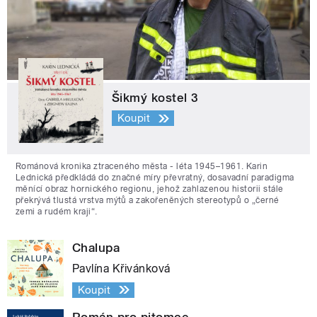
Šikmý kostel 3
Koupit
Románová kronika ztraceného města - léta 1945–1961. Karin
Lednická předkládá do značné míry převratný, dosavadní paradigma
měnící obraz hornického regionu, jehož zahlazenou historii stále
překrývá tlustá vrstva mýtů a zakořeněných stereotypů o „černé
zemi a rudém kraji“.
Chalupa
Pavlína Křivánková
Koupit
Román pro pitomce