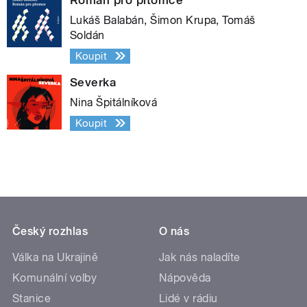
Lukáš Balabán, Šimon Krupa, Tomáš
Soldán
Koupit
Severka
Nina Špitálníková
Koupit
Český rozhlas
O nás
Válka na Ukrajině
Jak nás naladíte
Komunální volby
Nápověda
Stanice
Lidé v rádiu