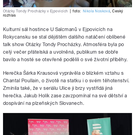
Otázky Tondy Procházky v Ejpovicích
|
foto:
Nikola Nosková
,
Český
rozhlas
Kulturní sál hostince U Salcmanů v Ejpovicích na
Rokycansku se stal dějištěm dalšího natáčení oblíbené
talk show Otázky Tondy Procházky. Atmosféra byla po
celý večer přátelská a uvolněná, publikum se dobře
bavilo a hosté se otevřeně podělili o své životní příběhy.
Herečka Šárka Krausová vyprávěla o blízkém vztahu s
Chantal Poullain, o životě na statku i o svém těhotenství.
Zmínila také, že v seriálu Ulice ji brzy vystřídá jiná
herečka. Jakub Holík zase zavzpomínal na své dětství a
dospívání na plzeňských Slovanech.