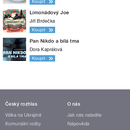
Koupit
Limonádový Joe
Jiří Brdečka
Koupit
Pan Nikdo a bílá tma
Dora Kaprálová
Koupit
Český rozhlas
O nás
Válka na Ukrajině
Jak nás naladíte
Komunální volby
Nápověda