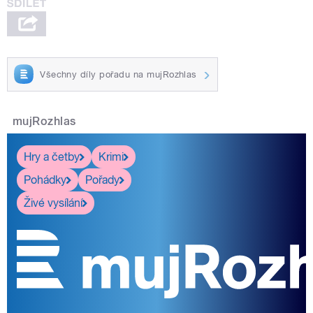
Všechny díly pořadu na mujRozhlas
mujRozhlas
Hry a četby
Krimi
Pohádky
Pořady
Živé vysílání