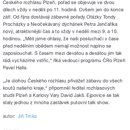
Českého rozhlasu Plzeň, pořad se objevuje ve dvou
dílech vždy v neděli po 11. hodině. Ovšem jen do konce
září. Od října dostávají zábavné pořady Otázky Tondy
Procházky a Neočekávaný dýchánek Petra Jančaříka
nový, atraktivnější čas a to vždy v neděli mezi 9. a 10.
hodinou. „Měli jsme ohlasy, že naši posluchači v čase
před nedělním obědem nemají možnost naplno se
zaposlouchat. S časem mezi devátou a desátou jim tak
rádi vycházíme vstříc,“ říká vedoucí programu ČRo Plzeň
Pavel Halla.
„Je úlohou Českého rozhlasu přivážet zábavu do všech
koutů našeho kraje,“ připomněl ředitel rozhlasových
studií Plzeň a Karlovy Vary David Jakš. Ejpovice se tak
staly jednou z mnoha zastávek putovní talk show.
autor:
Jiří Trnka