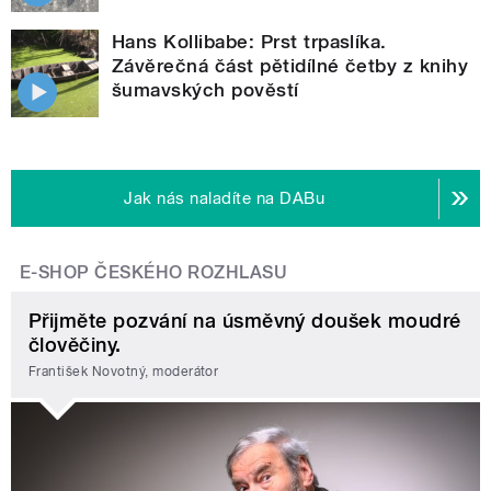
Hans Kollibabe: Prst trpaslíka.
Závěrečná část pětidílné četby z knihy
šumavských pověstí
Jak nás naladíte na DABu
E-SHOP ČESKÉHO ROZHLASU
Přijměte pozvání na úsměvný doušek moudré
člověčiny.
František Novotný, moderátor