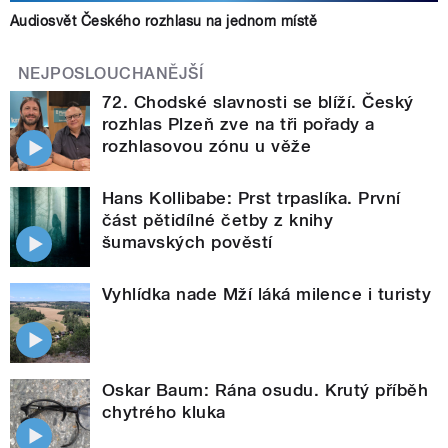
Audiosvět Českého rozhlasu na jednom místě
NEJPOSLOUCHANĚJŠÍ
72. Chodské slavnosti se blíží. Český
rozhlas Plzeň zve na tři pořady a
rozhlasovou zónu u věže
Hans Kollibabe: Prst trpaslíka. První
část pětidílné četby z knihy
šumavských pověstí
Vyhlídka nade Mží láká milence i turisty
Oskar Baum: Rána osudu. Krutý příběh
chytrého kluka