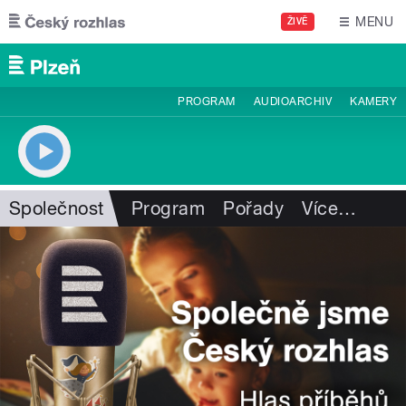
Přejít k hlavnímu obsahu
MENU
ŽIVĚ
PROGRAM
AUDIOARCHIV
KAMERY
Společnost
Program
Pořady
Více
…