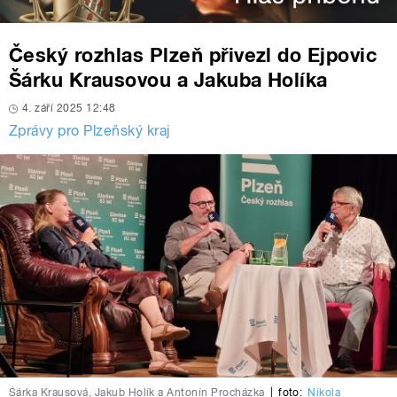
Český rozhlas Plzeň přivezl do Ejpovic
Šárku Krausovou a Jakuba Holíka
4. září 2025 12:48
Zprávy pro Plzeňský kraj
Šárka Krausová, Jakub Holík a Antonín Procházka
|
foto:
Nikola