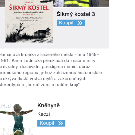
Šikmý kostel 3
Koupit
Románová kronika ztraceného města - léta 1945–
1961. Karin Lednická předkládá do značné míry
převratný, dosavadní paradigma měnící obraz
hornického regionu, jehož zahlazenou historii stále
překrývá tlustá vrstva mýtů a zakořeněných
stereotypů o „černé zemi a rudém kraji“.
Kněhyně
Kaczi
Koupit