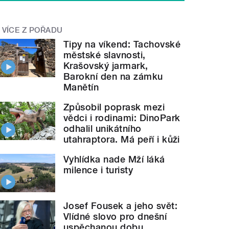
VÍCE Z POŘADU
Tipy na víkend: Tachovské
městské slavnosti,
Krašovský jarmark,
Barokní den na zámku
Manětín
Způsobil poprask mezi
vědci i rodinami: DinoPark
odhalil unikátního
utahraptora. Má peří i kůži
Vyhlídka nade Mží láká
milence i turisty
Josef Fousek a jeho svět:
Vlídné slovo pro dnešní
uspěchanou dobu