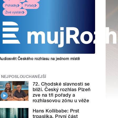
Pohádky
Pořady
Živé vysílání
Audiosvět Českého rozhlasu na jednom místě
NEJPOSLOUCHANĚJŠÍ
72. Chodské slavnosti se
blíží. Český rozhlas Plzeň
zve na tři pořady a
rozhlasovou zónu u věže
Hans Kollibabe: Prst
trpaslíka. První část