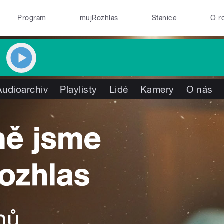
Program
mujRozhlas
Stanice
O r
Audioarchiv
Playlisty
Lidé
Kamery
O nás