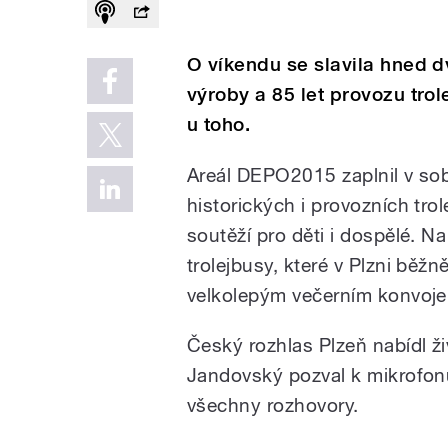
O víkendu se slavila hned d
výroby a 85 let provozu trol
u toho.
Areál DEPO2015 zaplnil v so
historických i provozních tro
soutěží pro děti i dospělé. Na 
trolejbusy, které v Plzni běž
velkolepým večerním konvojem
Český rozhlas Plzeň nabídl ži
Jandovský pozval k mikrofon
všechny rozhovory.