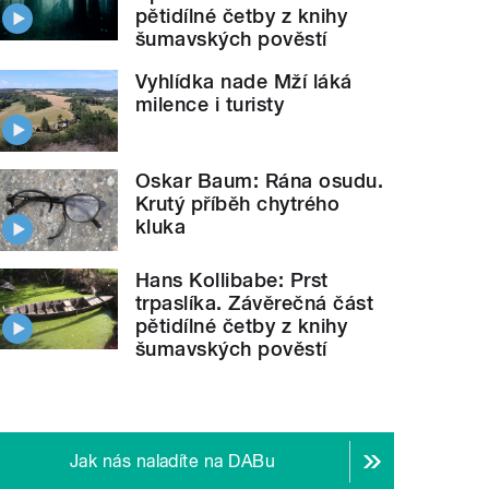
pětidílné četby z knihy
šumavských pověstí
Vyhlídka nade Mží láká
milence i turisty
Oskar Baum: Rána osudu.
Krutý příběh chytrého
kluka
Hans Kollibabe: Prst
trpaslíka. Závěrečná část
pětidílné četby z knihy
šumavských pověstí
Jak nás naladíte na DABu