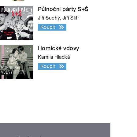
Půlnoční párty S+Š
Jiří Suchý, Jiří Šlitr
Koupit
Hornické vdovy
Kamila Hladká
Koupit