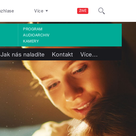
ozhlase
Více
ŽIVĚ
PROGRAM
AUDIOARCHIV
KAMERY
Jak nás naladíte
Kontakt
Více
…