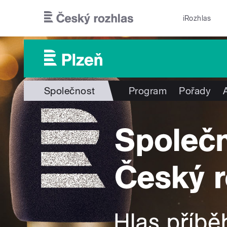
Přejít k hlavnímu obsahu
iRozhlas
Společnost
Program
Pořady