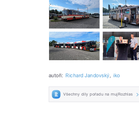
autoři:
Richard Jandovský
,
iko
Všechny díly pořadu na mujRozhlas