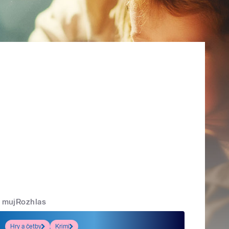
mujRozhlas
Hry a četby
Krimi