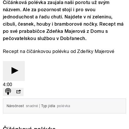
Číčánková polévka zaujala naši porotu už svým
názvem. Ale za pozornost stojí i pro svou
jednoduchost a řadu chutí. Najdete v ní zeleninu,
cibuli, česnek, houby i bramborové nočky. Recept má
po své prababičce Zdeňka Majerová z Domu s
pečovatelskou službou v Dobřanech.
Recept na číčánkovou polévku od Zdeňky Majerové
4:00
Náročnost
snadné
|
Typ jídla
polévka