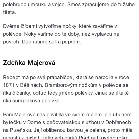
polohrubou mouku a vejce. Směs zpracujeme do tužšího
těsta.
Dvěma lžícemi vytvoříme nočky, které zaváříme v
polévce. Noky vaříme do té doby, než vyplavou na
povrch. Dochutíme solí a pepřem.
Zdeňka Majerová
Recept má po své prababičce, která se narodila v roce
1871 v Běšinách. Bramborovým nočkům v polévce se
říká číčánky, odtud tedy jméno polévky. Jinak se jí také
říká šumprlíková polévka.
Paní Majerová nás přivítala ve svém malém, ale útulném
bytečku v Domě s pečovatelskou službou v Dobřanech
na Plzeňsku. Její oblíbenou barvou je zelená, proto měla
radost i z našich zelených dárků Pochoutkového roku.