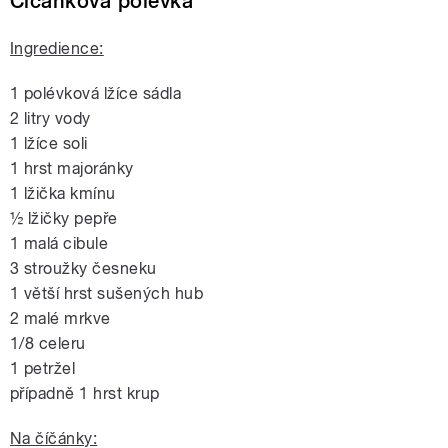
Číčánková polévka
Ingredience:
1 polévková lžíce sádla
2 litry vody
1 lžíce soli
1 hrst majoránky
1 lžička kmínu
½ lžičky pepře
1 malá cibule
3 stroužky česneku
1 větší hrst sušených hub
2 malé mrkve
1/8 celeru
1 petržel
případně 1 hrst krup
Na číčánky: