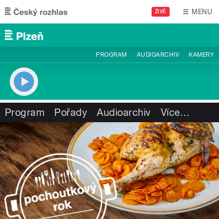
Přejít k hlavnímu obsahu
MENU
ŽIVĚ
PROGRAM
AUDIOARCHIV
KAMERY
Program
Pořady
Audioarchiv
Více
…