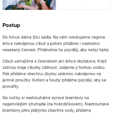
Postup
Do hrnce dáme lžíci sádla. Na něm orestujeme nejprve
lehce nakrájenou cibuli a potom přidáme i nadrobno
nasekaný česnek. Přidáváme ho později, aby nebyl trpký.
Cibuli usmažíme s česnekem jen lehce dozlatova. Když
začnou kraje cibulky zlátnout, zalijeme ji horkou vodou.
Pak přidáme všechnu zbylou zeleninu nakrájenou na
jemné proužky. Koření a houby přidáme později, aby se
provařily.
Na nočky si nastrouháme syrové brambory na
nejjemnějším struhadle (na hvězdičkovém). Nastrouhané
brambory přes plátýnko zbavíme vody, přidáme