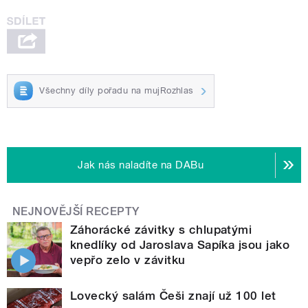
Všechny díly pořadu na mujRozhlas
Jak nás naladíte na DABu
NEJNOVĚJŠÍ RECEPTY
Záhorácké závitky s chlupatými
knedlíky od Jaroslava Sapíka jsou jako
vepřo zelo v závitku
Lovecký salám Češi znají už 100 let