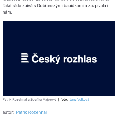
Také ráda zpívá s Dobřanskými babičkami a zazpívala i
nám.
Patrik Rozehnal a Zdeňka Majerová
|
foto:
Jana Volková
autor:
Patrik Rozehnal