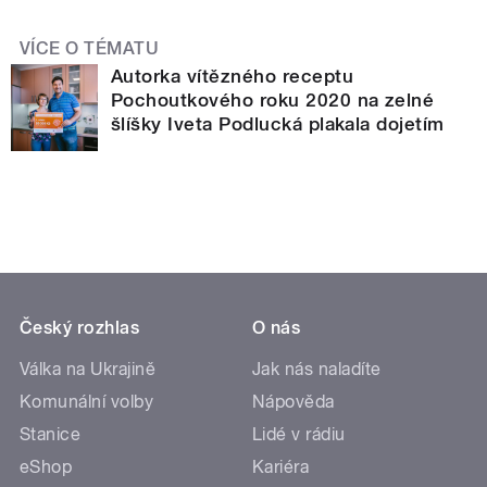
VÍCE O TÉMATU
Autorka vítězného receptu
Pochoutkového roku 2020 na zelné
šlíšky Iveta Podlucká plakala dojetím
Český rozhlas
O nás
Válka na Ukrajině
Jak nás naladíte
Komunální volby
Nápověda
Stanice
Lidé v rádiu
eShop
Kariéra