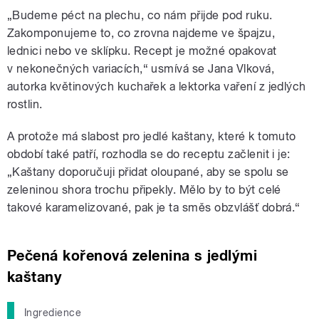
„Budeme péct na plechu, co nám přijde pod ruku.
Zakomponujeme to, co zrovna najdeme ve špajzu,
lednici nebo ve sklípku. Recept je možné opakovat
v nekonečných variacích,“ usmívá se Jana Vlková,
autorka květinových kuchařek a lektorka vaření z jedlých
rostlin.
A protože má slabost pro jedlé kaštany, které k tomuto
období také patří, rozhodla se do receptu začlenit i je:
„Kaštany doporučuji přidat oloupané, aby se spolu se
zeleninou shora trochu připekly. Mělo by to být celé
takové karamelizované, pak je ta směs obzvlášť dobrá.“
Pečená kořenová zelenina s jedlými
kaštany
Ingredience