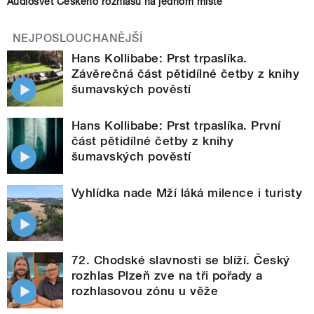
Audiosvět Českého rozhlasu na jednom místě
NEJPOSLOUCHANĚJŠÍ
Hans Kollibabe: Prst trpaslíka.
Závěrečná část pětidílné četby z knihy
šumavských pověstí
Hans Kollibabe: Prst trpaslíka. První
část pětidílné četby z knihy
šumavských pověstí
Vyhlídka nade Mží láká milence i turisty
72. Chodské slavnosti se blíží. Český
rozhlas Plzeň zve na tři pořady a
rozhlasovou zónu u věže