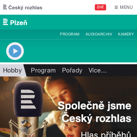
Přejít k hlavnímu obsahu
MENU
ŽIVĚ
PROGRAM
AUDIOARCHIV
KAMERY
Hobby
Program
Pořady
Více
…