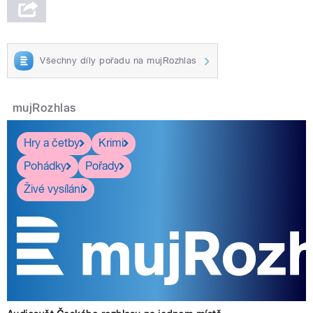
Všechny díly pořadu na mujRozhlas
mujRozhlas
Hry a četby
Krimi
Pohádky
Pořady
Živé vysílání