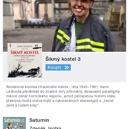
Šikmý kostel 3
Koupit
Románová kronika ztraceného města - léta 1945–1961. Karin
Lednická předkládá do značné míry převratný, dosavadní paradigma
měnící obraz hornického regionu, jehož zahlazenou historii stále
překrývá tlustá vrstva mýtů a zakořeněných stereotypů o „černé
zemi a rudém kraji“.
Saturnin
Zdeněk Jirotka