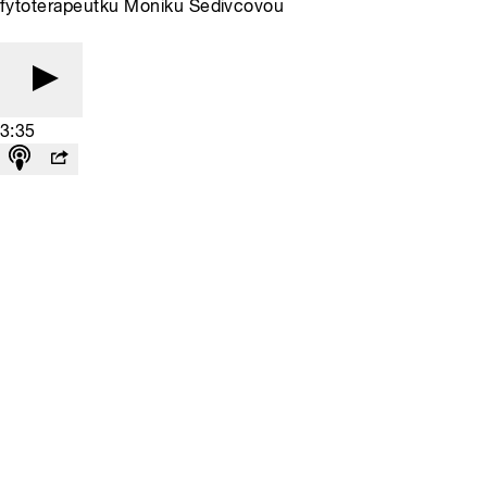
fytoterapeutku Moniku Šedivcovou
3:35