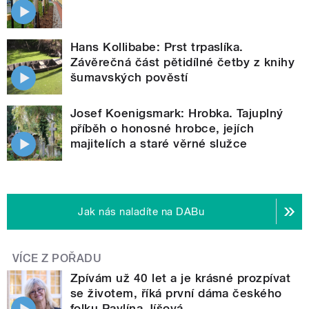
Hans Kollibabe: Prst trpaslíka.
Závěrečná část pětidílné četby z knihy
šumavských pověstí
Josef Koenigsmark: Hrobka. Tajuplný
příběh o honosné hrobce, jejích
majitelích a staré věrné služce
Jak nás naladíte na DABu
VÍCE Z POŘADU
Zpívám už 40 let a je krásné prozpívat
se životem, říká první dáma českého
folku Pavlína Jíšová