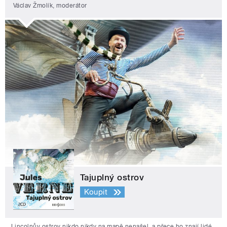
Václav Žmolík, moderátor
Tajuplný ostrov
Koupit
Lincolnův ostrov nikdo nikdy na mapě nenašel, a přece ho znají lidé