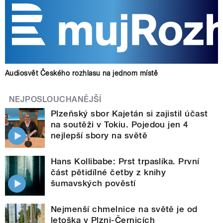
Audiosvět Českého rozhlasu na jednom místě
NEJPOSLOUCHANĚJŠÍ
Plzeňský sbor Kajetán si zajistil účast
na soutěži v Tokiu. Pojedou jen 4
nejlepší sbory na světě
Hans Kollibabe: Prst trpaslíka. První
část pětidílné četby z knihy
šumavských pověstí
Nejmenší chmelnice na světě je od
letoška v Plzni-Černicích