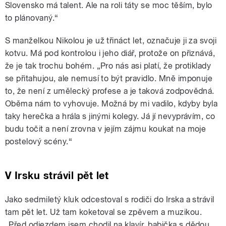
Slovensko má talent. Ale na roli táty se moc těším, bylo
to plánovaný.“
S manželkou Nikolou je už třináct let, označuje ji za svoji
kotvu. Má pod kontrolou i jeho diář, protože on přiznává,
že je tak trochu bohém. „Pro nás asi platí, že protiklady
se přitahujou, ale nemusí to být pravidlo. Mně imponuje
to, že není z umělecký profese a je taková zodpovědná.
Oběma nám to vyhovuje. Možná by mi vadilo, kdyby byla
taky herečka a hrála s jinými kolegy. Já jí nevyprávím, co
budu točit a není zrovna v jejím zájmu koukat na moje
postelový scény.“
V Irsku strávil pět let
Jako sedmiletý kluk odcestoval s rodiči do Irska a strávil
tam pět let. Už tam koketoval se zpěvem a muzikou.
„Před odjezdem jsem chodil na klavír, babička s dědou