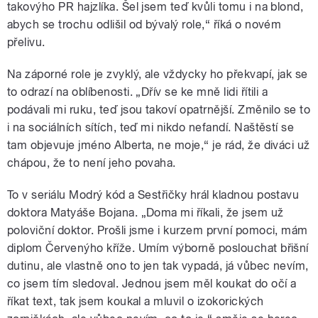
takovýho PR hajzlíka. Šel jsem teď kvůli tomu i na blond,
abych se trochu odlišil od bývalý role,“ říká o novém
přelivu.
Na záporné role je zvyklý, ale vždycky ho překvapí, jak se
to odrazí na oblíbenosti. „Dřív se ke mně lidi řítili a
podávali mi ruku, teď jsou takoví opatrnější. Změnilo se to
i na sociálních sítích, teď mi nikdo nefandí. Naštěstí se
tam objevuje jméno Alberta, ne moje,“ je rád, že diváci už
chápou, že to není jeho povaha.
To v seriálu Modrý kód a Sestřičky hrál kladnou postavu
doktora Matyáše Bojana. „Doma mi říkali, že jsem už
poloviční doktor. Prošli jsme i kurzem první pomoci, mám
diplom Červenýho kříže. Umím výborně poslouchat břišní
dutinu, ale vlastně ono to jen tak vypadá, já vůbec nevím,
co jsem tím sledoval. Jednou jsem měl koukat do očí a
říkat text, tak jsem koukal a mluvil o izokorických