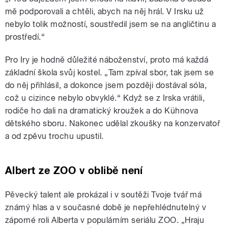
mě podporovali a chtěli, abych na něj hrál. V Irsku už
nebylo tolik možností, soustředil jsem se na angličtinu a
prostředí.“
Pro Iry je hodně důležité náboženství, proto má každá
základní škola svůj kostel. „Tam zpíval sbor, tak jsem se
do něj přihlásil, a dokonce jsem později dostával sóla,
což u cizince nebylo obvyklé.“ Když se z Irska vrátili,
rodiče ho dali na dramatický kroužek a do Kühnova
dětského sboru. Nakonec udělal zkoušky na konzervatoř
a od zpěvu trochu upustil.
Albert ze ZOO v oblibě není
Pěvecký talent ale prokázal i v soutěži Tvoje tvář má
známý hlas a v současné době je nepřehlédnutelný v
záporné roli Alberta v populárním seriálu ZOO. „Hraju