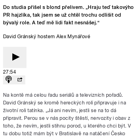
Do studia přišel s blond přelivem. „Hraju teď takovýho
PR hajzlíka, tak jsem se už chtěl trochu odlišit od
bývalý role. A teď mě lidi fakt nesnášej.“
David Gránský hostem Alex Mynářové
27:54
Na kontě má celou řadu seriálů a televizních pořadů.
David Gránský se kromě hereckých rolí připravuje i na
životní roli tatínka. „Já ani nevím, jestli se na to dá
připravit. Perou se v nás pocity štěstí, nervozity i obav z
toho, že nevím, jestli stihnu porod, u kterého chci být. V
tu dobu totiž mám být v Bratislavě na natáčení Česko