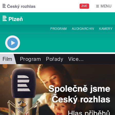
Přejít k hlavnímu obsahu
MENU
ŽIVĚ
PROGRAM
AUDIOARCHIV
KAMERY
Film
Program
Pořady
Více
…