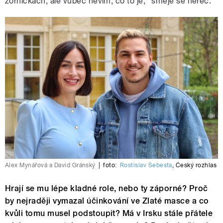
zorničkách, ale vůbec nevím, co to je,“ směje se herec.
Alex Mynářová a David Gránský
|
foto:
Rostislav Šebesta
,
Český rozhlas
Hrají se mu lépe kladné role, nebo ty záporné? Proč
by nejraději vymazal účinkování ve Zlaté masce a co
kvůli tomu musel podstoupit? Má v Irsku stále přátele