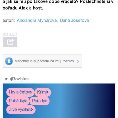
a jak se mu po takové době vracelo? Poslechněte si v
pořadu Alex a host.
autoři:
Alexandra Mynářová
,
Dana Josefová
Všechny díly pořadu na mujRozhlas
mujRozhlas
Hry a četby
Krimi
Pohádky
Pořady
Živé vysílání