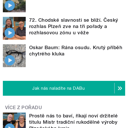
72. Chodské slavnosti se blíží. Český
rozhlas Plzeň zve na tři pořady a
rozhlasovou zónu u věže
Oskar Baum: Rána osudu. Krutý příběh
chytrého kluka
Jak nás naladíte na DABu
VÍCE Z POŘADU
Prostě nás to baví, říkají noví držitelé
titulu Mistr tradiční rukodělné výroby