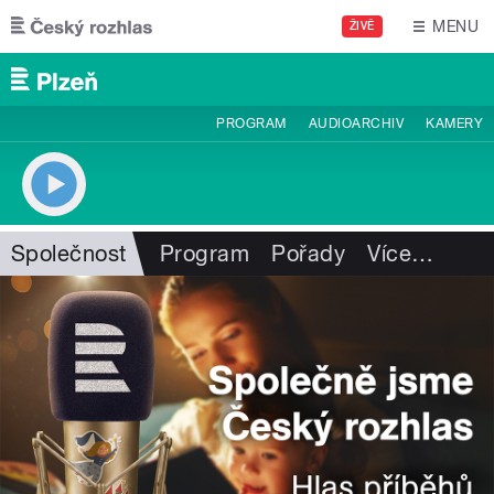
Přejít k hlavnímu obsahu
MENU
ŽIVĚ
PROGRAM
AUDIOARCHIV
KAMERY
Společnost
Program
Pořady
Více
…