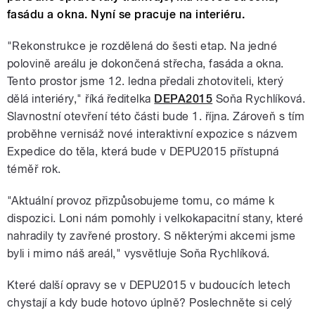
fasádu a okna. Nyní se pracuje na interiéru.
"Rekonstrukce je rozdělená do šesti etap. Na jedné
polovině areálu je dokončená střecha, fasáda a okna.
Tento prostor jsme 12. ledna předali zhotoviteli, který
dělá interiéry," říká ředitelka
DEPA2015
Soňa Rychlíková.
Slavnostní otevření této části bude 1. října. Zároveň s tím
proběhne vernisáž nové interaktivní expozice s názvem
Expedice do těla, která bude v DEPU2015 přístupná
téměř rok.
"Aktuální provoz přizpůsobujeme tomu, co máme k
dispozici. Loni nám pomohly i velkokapacitní stany, které
nahradily ty zavřené prostory. S některými akcemi jsme
byli i mimo náš areál," vysvětluje Soňa Rychlíková.
Které další opravy se v DEPU2015 v budoucích letech
chystají a kdy bude hotovo úplně? Poslechněte si celý