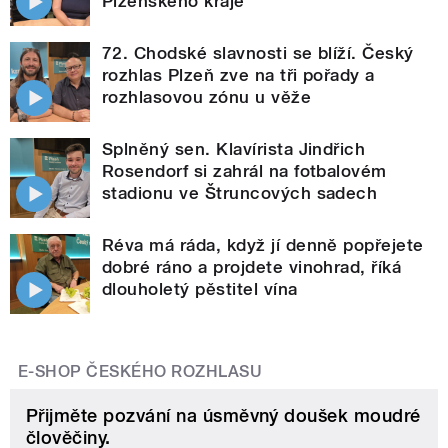
Plzeňského kraje
72. Chodské slavnosti se blíží. Český
rozhlas Plzeň zve na tři pořady a
rozhlasovou zónu u věže
Splněný sen. Klavírista Jindřich
Rosendorf si zahrál na fotbalovém
stadionu ve Štruncových sadech
Réva má ráda, když jí denně popřejete
dobré ráno a projdete vinohrad, říká
dlouholetý pěstitel vína
E-SHOP ČESKÉHO ROZHLASU
Přijměte pozvání na úsměvný doušek moudré
člověčiny.