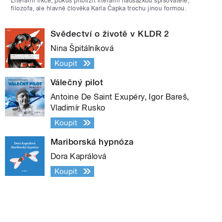
Literární fikce, pokus přiblížit literární nadsázkou spisovatele,
filozofa, ale hlavně člověka Karla Čapka trochu jinou formou.
Svědectví o životě v KLDR 2
Nina Špitálníková
Koupit
Válečný pilot
Antoine De Saint Exupéry, Igor Bareš,
Vladimír Rusko
Koupit
Mariborská hypnóza
Dora Kaprálová
Koupit