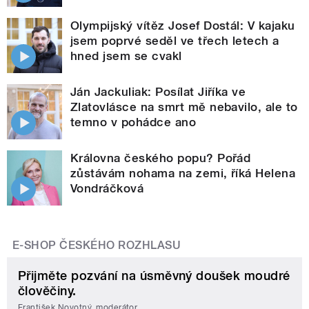
Olympijský vítěz Josef Dostál: V kajaku
jsem poprvé seděl ve třech letech a
hned jsem se cvakl
Ján Jackuliak: Posílat Jiříka ve
Zlatovlásce na smrt mě nebavilo, ale to
temno v pohádce ano
Královna českého popu? Pořád
zůstávám nohama na zemi, říká Helena
Vondráčková
E-SHOP ČESKÉHO ROZHLASU
Přijměte pozvání na úsměvný doušek moudré
člověčiny.
František Novotný, moderátor