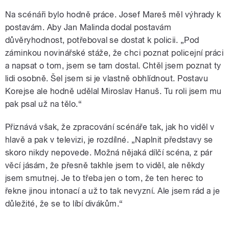
Na scénáři bylo hodně práce. Josef Mareš měl výhrady k
postavám. Aby Jan Malinda dodal postavám
důvěryhodnost, potřeboval se dostat k policii. „Pod
záminkou novinářské stáže, že chci poznat policejní práci
a napsat o tom, jsem se tam dostal. Chtěl jsem poznat ty
lidi osobně. Šel jsem si je vlastně obhlídnout. Postavu
Korejse ale hodně udělal Miroslav Hanuš. Tu roli jsem mu
pak psal už na tělo.“
Přiznává však, že zpracování scénáře tak, jak ho viděl v
hlavě a pak v televizi, je rozdílné. „Naplnit představy se
skoro nikdy nepovede. Možná nějaká dílčí scéna, z pár
věcí jásám, že přesně takhle jsem to viděl, ale někdy
jsem smutnej. Je to třeba jen o tom, že ten herec to
řekne jinou intonací a už to tak nevyzní. Ale jsem rád a je
důležité, že se to líbí divákům.“