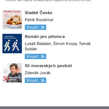
filozofa, ale hlavně člověka Karla Čapka trochu jinou formou.
Sladké Česko
Patrik Rozehnal
Koupit
Román pro pitomce
Lukáš Balabán, Šimon Krupa, Tomáš
Soldán
Koupit
50 moravských pověstí
Zdeněk Junák
Koupit