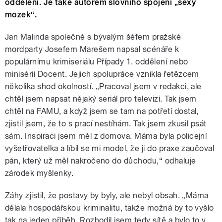
oddělení. Je také autorem slovního spojení „sexy
mozek“.
Jan Malinda společně s bývalým šéfem pražské
mordparty Josefem Marešem napsal scénáře k
populárnímu krimiseriálu Případy 1. oddělení nebo
minisérii Docent. Jejich spolupráce vznikla řetězcem
několika shod okolností. „Pracoval jsem v redakci, ale
chtěl jsem napsat nějaký seriál pro televizi. Tak jsem
chtěl na FAMU, a když jsem se tam na potřetí dostal,
zjistil jsem, že to s prací nestíhám. Tak jsem zkusil psát
sám. Inspiraci jsem měl z domova. Máma byla policejní
vyšetřovatelka a líbil se mi model, že ji do praxe zaučoval
pán, který už měl nakročeno do důchodu,“ odhaluje
zárodek myšlenky.
Záhy zjistil, že postavy by byly, ale nebyl obsah. „Máma
dělala hospodářskou kriminalitu, takže možná by to vyšlo
tak na jeden příběh. Rozhodil jsem tedy sítě a bylo to v