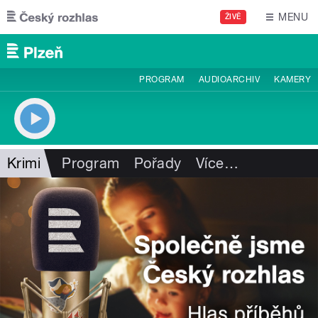
Přejít k hlavnímu obsahu
MENU
ŽIVĚ
PROGRAM
AUDIOARCHIV
KAMERY
Krimi
Program
Pořady
Více
…