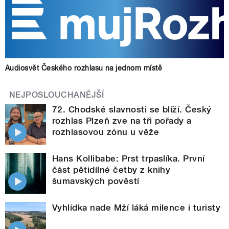
Audiosvět Českého rozhlasu na jednom místě
NEJPOSLOUCHANĚJŠÍ
72. Chodské slavnosti se blíží. Český
rozhlas Plzeň zve na tři pořady a
rozhlasovou zónu u věže
Hans Kollibabe: Prst trpaslíka. První
část pětidílné četby z knihy
šumavských pověstí
Vyhlídka nade Mží láká milence i turisty