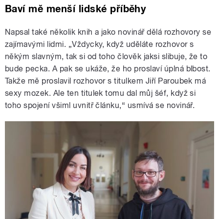
Baví mě menší lidské příběhy
Napsal také několik knih a jako novinář dělá rozhovory se
zajímavými lidmi. „Vždycky, když uděláte rozhovor s
někým slavným, tak si od toho člověk jaksi slibuje, že to
bude pecka. A pak se ukáže, že ho proslaví úplná blbost.
Takže mě proslavil rozhovor s titulkem Jiří Paroubek má
sexy mozek. Ale ten titulek tomu dal můj šéf, když si
toho spojení všiml uvnitř článku,“ usmívá se novinář.