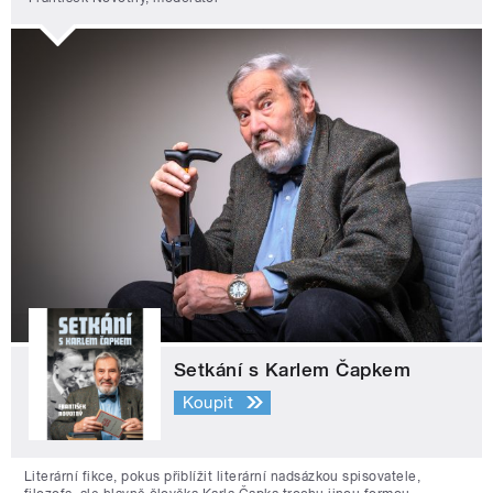
Setkání s Karlem Čapkem
Koupit
Literární fikce, pokus přiblížit literární nadsázkou spisovatele,