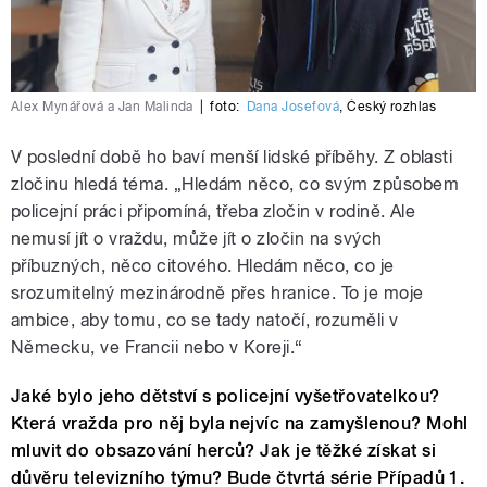
Alex Mynářová a Jan Malinda
|
foto:
Dana Josefová
,
Český rozhlas
V poslední době ho baví menší lidské příběhy. Z oblasti
zločinu hledá téma. „Hledám něco, co svým způsobem
policejní práci připomíná, třeba zločin v rodině. Ale
nemusí jít o vraždu, může jít o zločin na svých
příbuzných, něco citového. Hledám něco, co je
srozumitelný mezinárodně přes hranice. To je moje
ambice, aby tomu, co se tady natočí, rozuměli v
Německu, ve Francii nebo v Koreji.“
Jaké bylo jeho dětství s policejní vyšetřovatelkou?
Která vražda pro něj byla nejvíc na zamyšlenou? Mohl
mluvit do obsazování herců? Jak je těžké získat si
důvěru televizního týmu? Bude čtvrtá série Případů 1.