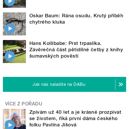
Oskar Baum: Rána osudu. Krutý příběh
chytrého kluka
Hans Kollibabe: Prst trpaslíka.
Závěrečná část pětidílné četby z knihy
šumavských pověstí
Jak nás naladíte na DABu
VÍCE Z POŘADU
Zpívám už 40 let a je krásné prozpívat
se životem, říká první dáma českého
folku Pavlína Jíšová