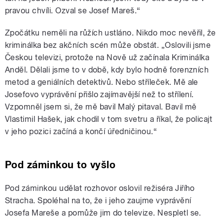
pravou chvíli. Ozval se Josef Mareš.“
Zpočátku neměli na růžích ustláno. Nikdo moc nevěřil, že
kriminálka bez akčních scén může obstát. „Oslovili jsme
Českou televizi, protože na Nově už začínala Kriminálka
Anděl. Dělali jsme to v době, kdy bylo hodně forenzních
metod a geniálních detektivů. Nebo stříleček. Mě ale
Josefovo vyprávění přišlo zajímavější než to střílení.
Vzpomněl jsem si, že mě bavil Malý pitaval. Bavil mě
Vlastimil Hašek, jak chodil v tom svetru a říkal, že policajt
v jeho pozici začíná a končí úředničinou.“
Pod záminkou to vyšlo
Pod záminkou udělat rozhovor oslovil režiséra Jiřího
Stracha. Spoléhal na to, že i jeho zaujme vyprávění
Josefa Mareše a pomůže jim do televize. Nespletl se.