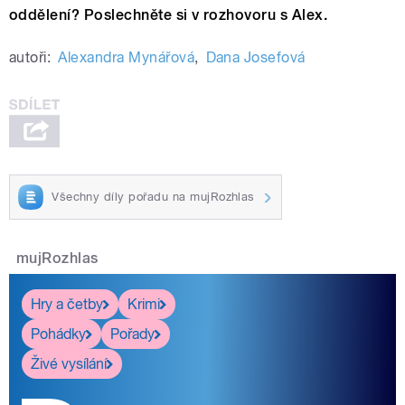
oddělení? Poslechněte si v rozhovoru s Alex.
autoři:
Alexandra Mynářová
,
Dana Josefová
Všechny díly pořadu na mujRozhlas
mujRozhlas
Hry a četby
Krimi
Pohádky
Pořady
Živé vysílání