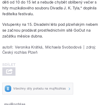
děti od 10 do 15 let a nebude chybět oblíbený večer s
hity muzikálového souboru Divadla J. K. Tyla,“ doplnila
ředitelka festivalu.
Vstupenky na 15. Divadelní léto pod plzeňským nebem
se začnou prodávat prostřednictvím sítě GoOut na
začátku měsíce dubna.
autoři:
Veronika Krátká
,
Michaela Svobodová
|
zdroj:
Český rozhlas Plzeň
Všechny díly pořadu na mujRozhlas
mujRozhlas