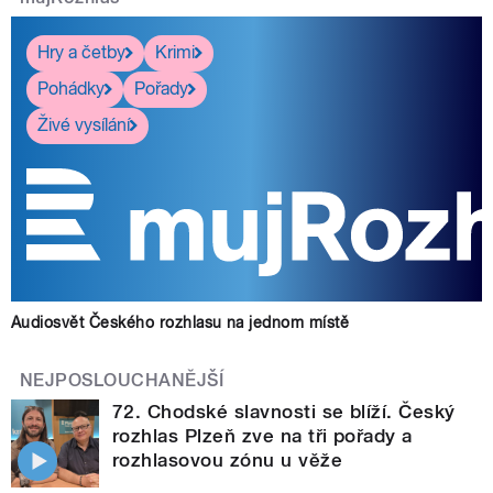
Hry a četby
Krimi
Pohádky
Pořady
Živé vysílání
Audiosvět Českého rozhlasu na jednom místě
NEJPOSLOUCHANĚJŠÍ
72. Chodské slavnosti se blíží. Český
rozhlas Plzeň zve na tři pořady a
rozhlasovou zónu u věže