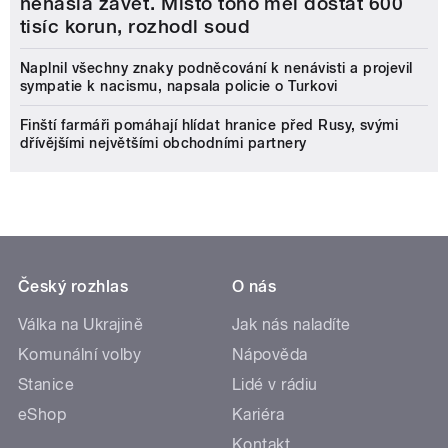
nenašla závěť. Místo toho měl dostat 600
tisíc korun, rozhodl soud
Naplnil všechny znaky podněcování k nenávisti a projevil
sympatie k nacismu, napsala policie o Turkovi
Finští farmáři pomáhají hlídat hranice před Rusy, svými
dřívějšími největšími obchodními partnery
Český rozhlas
O nás
Válka na Ukrajině
Jak nás naladíte
Komunální volby
Nápověda
Stanice
Lidé v rádiu
eShop
Kariéra
Kontakt