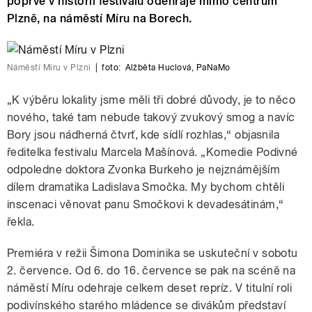
poprvé v historii festivalu odehraje mimo centrum
Plzně, na náměstí Míru na Borech.
Náměstí Míru v Plzni
|
foto:
Alžběta Huclová
,
PaNaMo
„K výběru lokality jsme měli tři dobré důvody, je to něco
nového, také tam nebude takový zvukový smog a navíc
Bory jsou nádherná čtvrť, kde sídlí rozhlas,“ objasnila
ředitelka festivalu Marcela Mašínová. „Komedie Podivné
odpoledne doktora Zvonka Burkeho je nejznámějším
dílem dramatika Ladislava Smočka. My bychom chtěli
inscenaci věnovat panu Smočkovi k devadesátinám,“
řekla.
Premiéra v režii Šimona Dominika se uskuteční v sobotu
2. července. Od 6. do 16. července se pak na scéně na
náměstí Míru odehraje celkem deset repríz. V titulní roli
podivínského starého mládence se divákům představí