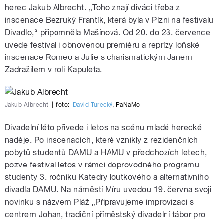
herec Jakub Albrecht. „Toho znají diváci třeba z
inscenace Bezruký Frantík, která byla v Plzni na festivalu
Divadlo,“ připomněla Mašínová. Od 20. do 23. července
uvede festival i obnovenou premiéru a reprízy loňské
inscenace Romeo a Julie s charismatickým Janem
Zadražilem v roli Kapuleta.
Jakub Albrecht
|
foto:
David Turecký
,
PaNaMo
Divadelní léto přivede i letos na scénu mladé herecké
naděje. Po inscenacích, které vznikly z rezidenčních
pobytů studentů DAMU a HAMU v předchozích letech,
pozve festival letos v rámci doprovodného programu
studenty 3. ročníku Katedry loutkového a alternativního
divadla DAMU. Na náměstí Míru uvedou 19. června svoji
novinku s názvem Pláž „Připravujeme improvizaci s
centrem Johan, tradiční příměstský divadelní tábor pro