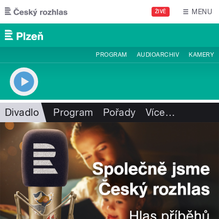
Přejít k hlavnímu obsahu
MENU
ŽIVĚ
PROGRAM
AUDIOARCHIV
KAMERY
Divadlo
Program
Pořady
Více
…