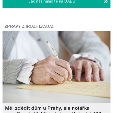
Jak nás naladíte na DABu
ZPRÁVY Z IROZHLAS.CZ
Měl zdědit dům u Prahy, ale notářka