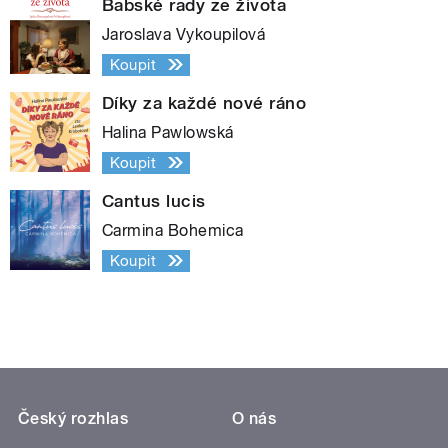
Babské rady ze života
Jaroslava Vykoupilová
Koupit
Díky za každé nové ráno
Halina Pawlowská
Koupit
Cantus lucis
Carmina Bohemica
Koupit
Český rozhlas
O nás