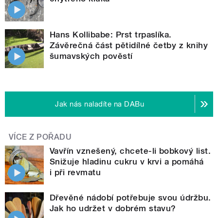
Hans Kollibabe: Prst trpaslíka.
Závěrečná část pětidílné četby z knihy
šumavských pověstí
Jak nás naladíte na DABu
VÍCE Z POŘADU
Vavřín vznešený, chcete-li bobkový list.
Snižuje hladinu cukru v krvi a pomáhá
i při revmatu
Dřevěné nádobí potřebuje svou údržbu.
Jak ho udržet v dobrém stavu?