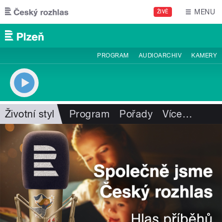
Přejít k hlavnímu obsahu
MENU
ŽIVĚ
PROGRAM
AUDIOARCHIV
KAMERY
Životní styl
Program
Pořady
Více
…