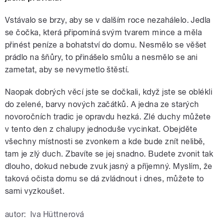
Vstávalo se brzy, aby se v dalším roce nezahálelo. Jedla
se čočka, která připomíná svým tvarem mince a měla
přinést peníze a bohatství do domu. Nesmělo se věšet
prádlo na šňůry, to přinášelo smůlu a nesmělo se ani
zametat, aby se nevymetlo štěstí.
Naopak dobrých věcí jste se dočkali, když jste se oblékli
do zelené, barvy nových začátků. A jedna ze starých
novoročních tradic je opravdu hezká. Zlé duchy můžete
v tento den z chalupy jednoduše vycinkat. Obejděte
všechny místnosti se zvonkem a kde bude znít nelibě,
tam je zlý duch. Zbavíte se jej snadno. Budete zvonit tak
dlouho, dokud nebude zvuk jasný a příjemný. Myslím, že
taková očista domu se dá zvládnout i dnes, můžete to
sami vyzkoušet.
autor:
Iva Hüttnerová