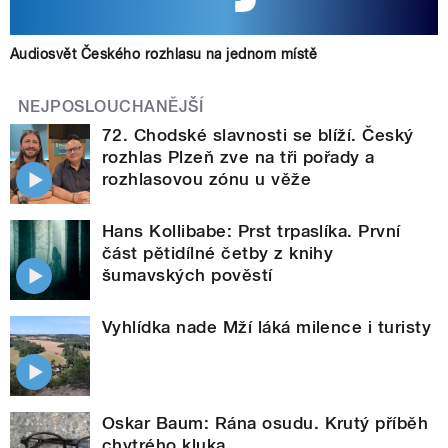
Audiosvět Českého rozhlasu na jednom místě
NEJPOSLOUCHANĚJŠÍ
72. Chodské slavnosti se blíží. Český
rozhlas Plzeň zve na tři pořady a
rozhlasovou zónu u věže
Hans Kollibabe: Prst trpaslíka. První
část pětidílné četby z knihy
šumavských pověstí
Vyhlídka nade Mží láká milence i turisty
Oskar Baum: Rána osudu. Krutý příběh
chytrého kluka