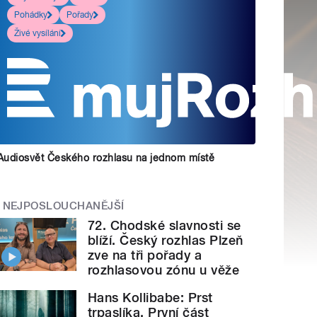
Pohádky
Pořady
Živé vysílání
Audiosvět Českého rozhlasu na jednom místě
NEJPOSLOUCHANĚJŠÍ
72. Chodské slavnosti se
blíží. Český rozhlas Plzeň
zve na tři pořady a
rozhlasovou zónu u věže
Hans Kollibabe: Prst
trpaslíka. První část