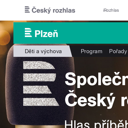
Přejít k hlavnímu obsahu
iRozhlas
Děti a výchova
Program
Pořady