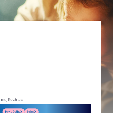
mujRozhlas
Hry a četby
Krimi