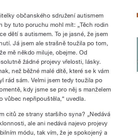
itelky občanského sdružení autismem
 on by tuto poruchu mohl mít: „Těch rodin
íce dětí s autismem. To je jasné, že jsem
nutí. Já jsem ale strašně toužila po tom,
t, že mě někdo miluje, obejme. Od
olutně žádné projevy vřelosti, lásky.
nak, než běžné malé dítě, které se k vám
yl rád sám. Velmi jsem tedy toužila po
 momentě, kdy jsme se pro něj s manželem
iko vůbec nepřipouštěla,“ uvedla.
ím citů ze strany staršího syna? „Nedává
lonnosti, ale ani nedává najevo projevy
bilním módu, tak vím, že je spokojený a