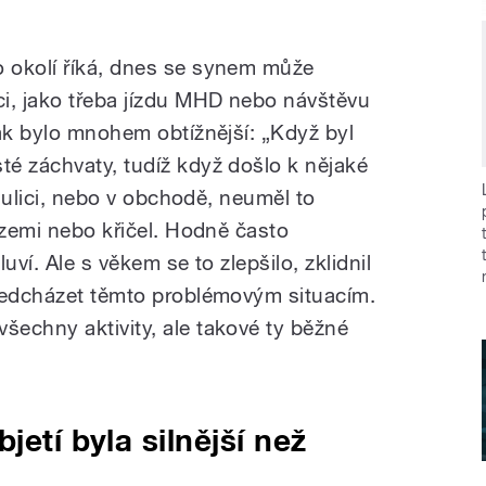
 okolí říká, dnes se synem může
i, jako třeba jízdu MHD nebo návštěvu
šak bylo mnohem obtížnější: „Když byl
é záchvaty, tudíž když došlo k nějaké
a ulici, nebo v obchodě, neuměl to
 zemi nebo křičel. Hodně často
uví. Ale s věkem se to zlepšilo, zklidnil
předcházet těmto problémovým situacím.
echny aktivity, ale takové ty běžné
jetí byla silnější než