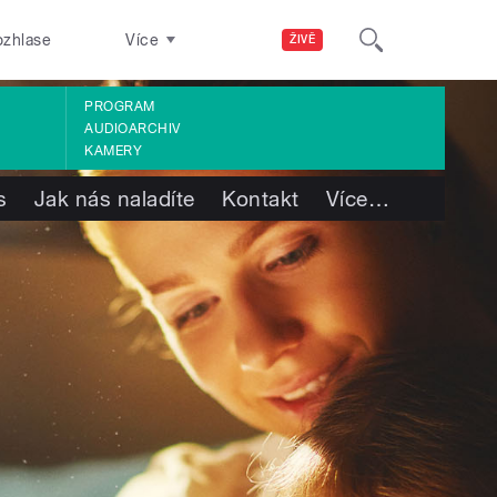
ozhlase
Více
ŽIVĚ
PROGRAM
AUDIOARCHIV
KAMERY
s
Jak nás naladíte
Kontakt
Více
…