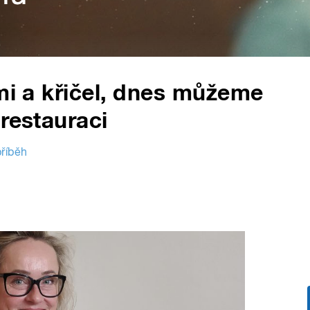
emi a křičel, dnes můžeme
restauraci
říběh