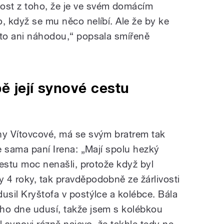
st z toho, že je ve svém domácím
, když se mu něco nelíbí. Ale že by ke
 to ani náhodou,“ popsala smířeně
bě její synové cestu
ny Vítovcové, má se svým bratrem tak
je sama paní Irena: „Mají spolu hezký
 cestu moc nenašli, protože když byl
 4 roky, tak pravděpodobně ze žárlivosti
usil Kryštofa v postýlce a kolébce. Bála
ho dne udusí, takže jsem s kolébkou