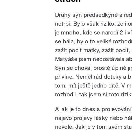
Druhý syn předsedkyně a řed
netrpí. Bylo však riziko, že i
je mnoho, kde se narodí 2 i v
se bála, bylo to veliké rozhod
zažít pocit matky, zažít poci
Matyáše jsem nedostávala abs
Syn se choval prostě úplně ji
přivine. Neměl rád doteky a b
tom, mít ještě jedno dítě. V
rozhodli, tak jsem si toto riz
A jak je to dnes s projevován
najevo projevy lásky nebo nák
nevole. Jak je v tom svém sta