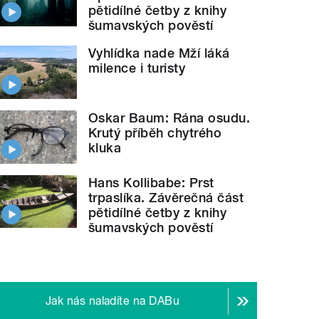
pětidílné četby z knihy
šumavských pověstí
Vyhlídka nade Mží láká
milence i turisty
Oskar Baum: Rána osudu.
Krutý příběh chytrého
kluka
Hans Kollibabe: Prst
trpaslíka. Závěrečná část
pětidílné četby z knihy
šumavských pověstí
Jak nás naladíte na DABu