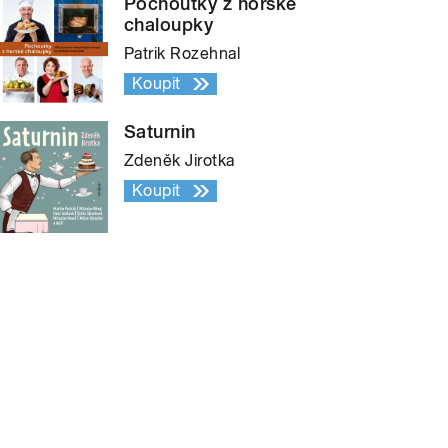
Pochoutky z horské
chaloupky
Patrik Rozehnal
Koupit
Saturnin
Zdeněk Jirotka
Koupit