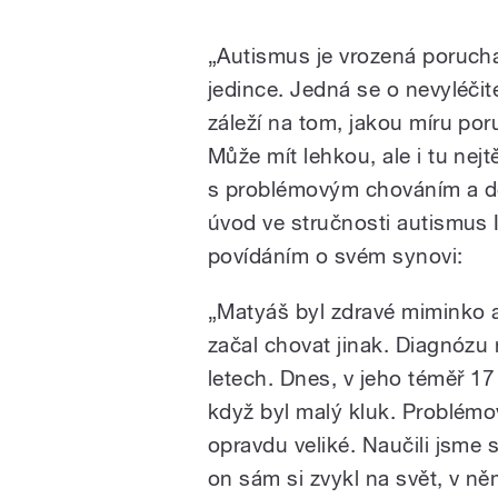
„Autismus je vrozená porucha
jedince. Jedná se o nevyléčit
záleží na tom, jakou míru por
Může mít lehkou, ale i tu nejt
s problémovým chováním a do
úvod ve stručnosti autismus 
povídáním o svém synovi:
„Matyáš byl zdravé miminko a
začal chovat jinak. Diagnózu 
letech. Dnes, v jeho téměř 17
když byl malý kluk. Problémo
opravdu veliké. Naučili jsme 
on sám si zvykl na svět, v něm