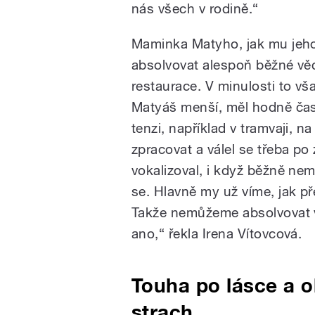
nás všech v rodině.“
Maminka Matyho, jak mu jeho
absolvovat alespoň běžné věc
restaurace. V minulosti to v
Matyáš menší, měl hodně čast
tenzi, například v tramvaji, n
zpracovat a válel se třeba po
vokalizoval, i když běžně neml
se. Hlavně my už víme, jak 
Takže nemůžeme absolvovat vš
ano,“ řekla Irena Vítovcová.
Touha po lásce a ob
strach