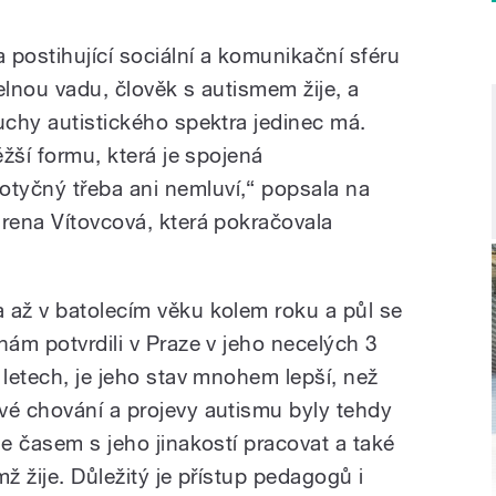
 postihující sociální a komunikační sféru
elnou vadu, člověk s autismem žije, a
uchy autistického spektra jedinec má.
ěžší formu, která je spojená
tyčný třeba ani nemluví,“ popsala na
Irena Vítovcová, která pokračovala
 až v batolecím věku kolem roku a půl se
nám potvrdili v Praze v jeho necelých 3
 letech, je jeho stav mnohem lepší, než
vé chování a projevy autismu byly tehdy
se časem s jeho jinakostí pracovat a také
ž žije. Důležitý je přístup pedagogů i