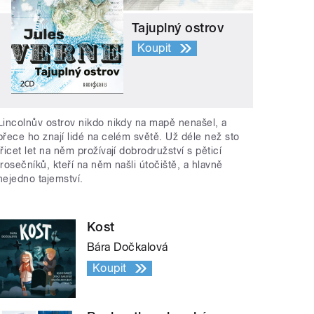
Tajuplný ostrov
Koupit
Lincolnův ostrov nikdo nikdy na mapě nenašel, a
přece ho znají lidé na celém světě. Už déle než sto
třicet let na něm prožívají dobrodružství s pěticí
trosečníků, kteří na něm našli útočiště, a hlavně
nejedno tajemství.
Kost
Bára Dočkalová
Koupit