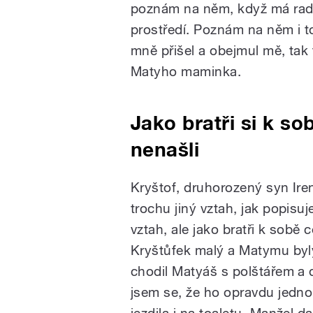
poznám na něm, když má rado
prostředí. Poznám na něm i to
mně přišel a obejmul mě, tak
Matyho maminka.
Jako bratři si k so
nenašli
Kryštof, druhorozený syn Ire
trochu jiný vztah, jak popisu
vztah, ale jako bratři k sobě
Kryštůfek malý a Matymu byly
chodil Matyáš s polštářem a d
jsem se, že ho opravdu jedno