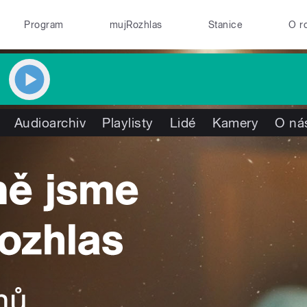
Program
mujRozhlas
Stanice
O r
Audioarchiv
Playlisty
Lidé
Kamery
O ná