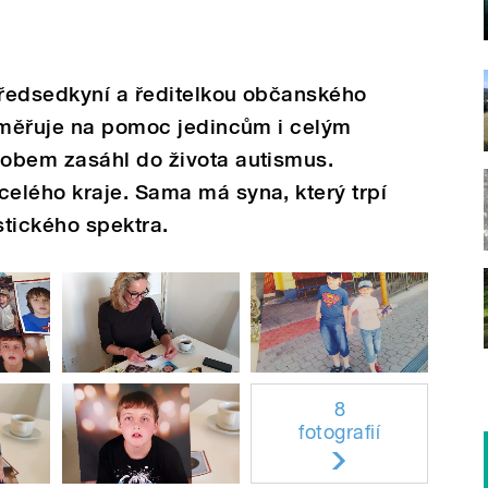
předsedkyní a ředitelkou občanského
zaměřuje na pomoc jedincům i celým
obem zasáhl do života autismus.
elého kraje. Sama má syna, který trpí
tického spektra.
8
fotografií