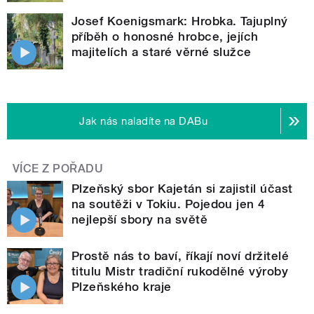
Josef Koenigsmark: Hrobka. Tajuplný
příběh o honosné hrobce, jejích
majitelích a staré věrné služce
Jak nás naladíte na DABu
VÍCE Z POŘADU
Plzeňský sbor Kajetán si zajistil účast
na soutěži v Tokiu. Pojedou jen 4
nejlepší sbory na světě
Prostě nás to baví, říkají noví držitelé
titulu Mistr tradiční rukodělné výroby
Plzeňského kraje