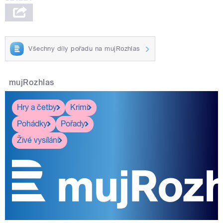
Všechny díly pořadu na mujRozhlas
mujRozhlas
Hry a četby
Krimi
Pohádky
Pořady
Živé vysílání