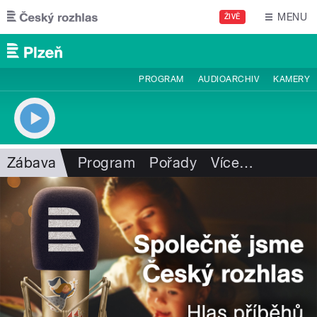
Přejít k hlavnímu obsahu
MENU
ŽIVĚ
PROGRAM
AUDIOARCHIV
KAMERY
Zábava
Program
Pořady
Více
…