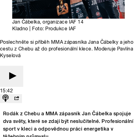
Jan Čábelka, organizace IAF 14
Kladno | Foto: Produkce IAF
Poslechněte si příběh MMA zápasníka Jana Čábelky a jeho
cestu z Chebu až do profesionální klece. Moderuje Pavlína
Kyselová
15:42
Rodák z Chebu a MMA zápasník Jan Čábelka spojuje
dva světy, které se zdají být neslučitelné. Profesionální
sport v kleci a odpovědnou práci energetika v
těžebním průmyslu.