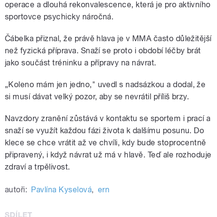
operace a dlouhá rekonvalescence, která je pro aktivního
sportovce psychicky náročná.
Čábelka přiznal, že právě hlava je v MMA často důležitější
než fyzická příprava. Snaží se proto i období léčby brát
jako součást tréninku a přípravy na návrat.
„Koleno mám jen jedno," uvedl s nadsázkou a dodal, že
si musí dávat velký pozor, aby se nevrátil příliš brzy.
Navzdory zranění zůstává v kontaktu se sportem i prací a
snaží se využít každou fázi života k dalšímu posunu. Do
klece se chce vrátit až ve chvíli, kdy bude stoprocentně
připravený, i když návrat už má v hlavě. Teď ale rozhoduje
zdraví a trpělivost.
autoři:
Pavlína Kyselová
,
ern