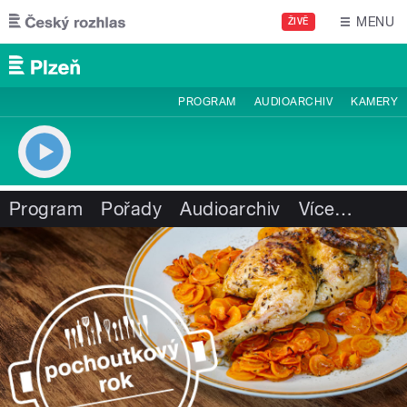
Přejít k hlavnímu obsahu
MENU
ŽIVĚ
PROGRAM
AUDIOARCHIV
KAMERY
Program
Pořady
Audioarchiv
Více
…