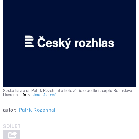
Soška havrana, Patrik Rozehnal a hotové jídlo podle receptu Rostislava
Havrana
|
foto:
Jana Volková
autor:
Patrik Rozehnal