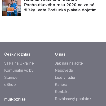
Pochoutkového roku 2020 na zelné
šlíšky Iveta Podlucká plakala dojetím
Český rozhlas
O nás
Válka na Ukrajině
Jak nás naladíte
Komunální volby
Nápověda
Stanice
Lidé v rádiu
eShop
Kariéra
Kontakt
Rozhlasový poplatek
mujRozhlas