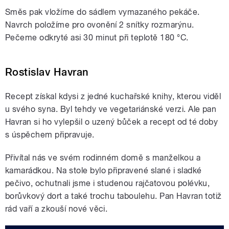
Směs pak vložíme do sádlem vymazaného pekáče.
Navrch položíme pro ovonění 2 snítky rozmarýnu.
Pečeme odkryté asi 30 minut při teplotě 180 °C.
Rostislav Havran
Recept získal kdysi z jedné kuchařské knihy, kterou viděl
u svého syna. Byl tehdy ve vegetariánské verzi. Ale pan
Havran si ho vylepšil o uzený bůček a recept od té doby
s úspěchem připravuje.
Přivítal nás ve svém rodinném domě s manželkou a
kamarádkou. Na stole bylo připravené slané i sladké
pečivo, ochutnali jsme i studenou rajčatovou polévku,
borůvkový dort a také trochu taboulehu. Pan Havran totiž
rád vaří a zkouší nové věci.