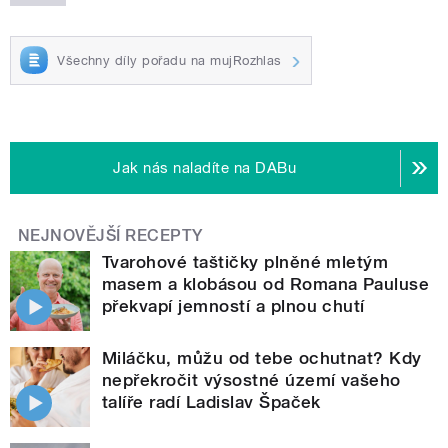
Všechny díly pořadu na mujRozhlas
Jak nás naladíte na DABu
NEJNOVĚJŠÍ RECEPTY
Tvarohové taštičky plněné mletým
masem a klobásou od Romana Pauluse
překvapí jemností a plnou chutí
Miláčku, můžu od tebe ochutnat? Kdy
nepřekročit výsostné území vašeho
talíře radí Ladislav Špaček