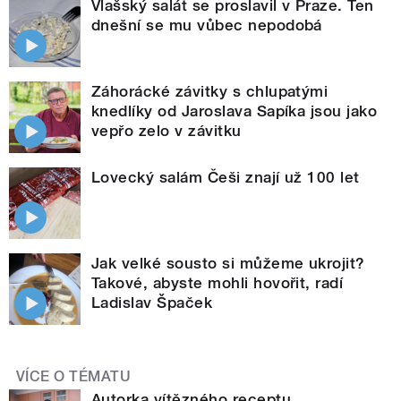
Vlašský salát se proslavil v Praze. Ten
dnešní se mu vůbec nepodobá
Záhorácké závitky s chlupatými
knedlíky od Jaroslava Sapíka jsou jako
vepřo zelo v závitku
Lovecký salám Češi znají už 100 let
Jak velké sousto si můžeme ukrojit?
Takové, abyste mohli hovořit, radí
Ladislav Špaček
VÍCE O TÉMATU
Autorka vítězného receptu