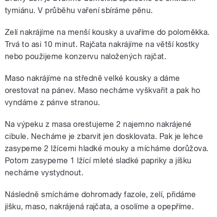
tymiánu. V průběhu vaření sbíráme pěnu.
Zelí nakrájíme na menší kousky a uvaříme do poloměkka.
Trvá to asi 10 minut. Rajčata nakrájíme na větší kostky
nebo použijeme konzervu naložených rajčat.
Maso nakrájíme na středně velké kousky a dáme
orestovat na pánev. Maso necháme vyškvařit a pak ho
vyndáme z pánve stranou.
Na výpeku z masa orestujeme 2 najemno nakrájené
cibule. Necháme je zbarvit jen dosklovata. Pak je lehce
zasypeme 2 lžícemi hladké mouky a mícháme dorůžova.
Potom zasypeme 1 lžící mleté sladké papriky a jíšku
necháme vystydnout.
Následně smícháme dohromady fazole, zelí, přidáme
jíšku, maso, nakrájená rajčata, a osolíme a opepříme.