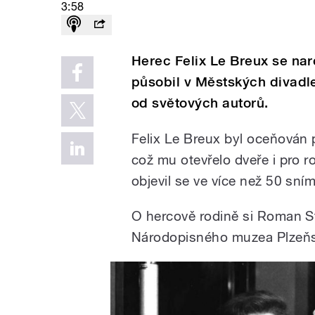
3:58
Herec Felix Le Breux se nar
působil v Městských divadle
od světových autorů.
Felix Le Breux byl oceňován p
což mu otevřelo dveře i pro ro
objevil se ve více než 50 sní
O hercově rodině si Roman 
Národopisného muzea Plzeň