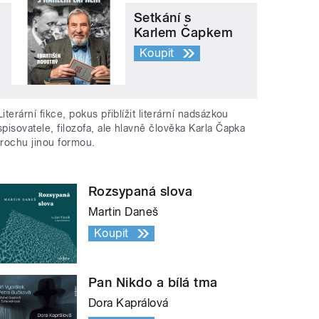
Setkání s
Karlem Čapkem
Koupit
Literární fikce, pokus přiblížit literární nadsázkou
spisovatele, filozofa, ale hlavně člověka Karla Čapka
trochu jinou formou.
Rozsypaná slova
Martin Daneš
Koupit
Pan Nikdo a bílá tma
Dora Kaprálová