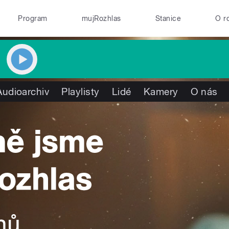
Program
mujRozhlas
Stanice
O r
Audioarchiv
Playlisty
Lidé
Kamery
O nás