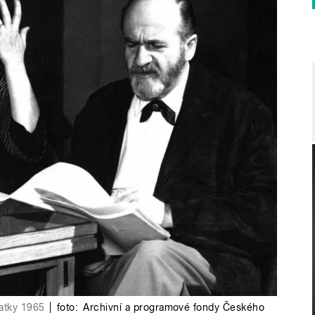
vatky 1965
|
foto:
Archivní a programové fondy Českého