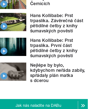
Černicích
Hans Kollibabe: Prst
trpaslíka. Závěrečná část
pětidílné četby z knihy
šumavských pověstí
Hans Kollibabe: Prst
trpaslíka. První část
pětidílné četby z knihy
šumavských pověstí
Nejlépe by bylo,
kdybychom neřáda zabily,
spřádaly plán matka
s dcerou
Jak nás naladíte na DABu