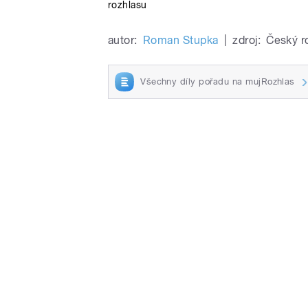
rozhlasu
autor:
Roman Stupka
|
zdroj:
Český r
Všechny díly pořadu na mujRozhlas