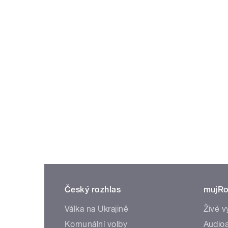
Český rozhlas
mujRo
Válka na Ukrajině
Živé v
Komunální volby
Audioa