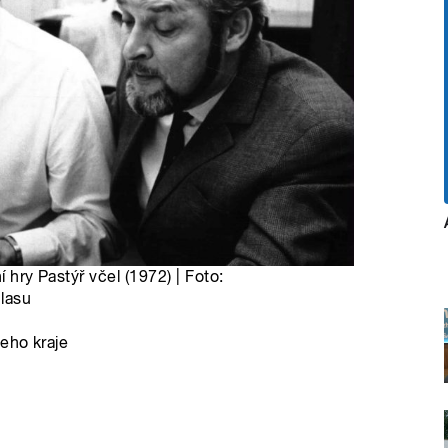
í hry Pastýř včel (1972) | Foto:
lasu
šeho kraje