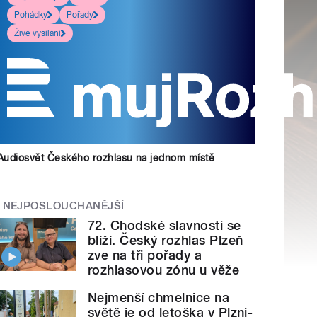
Pohádky
Pořady
Živé vysílání
Audiosvět Českého rozhlasu na jednom místě
NEJPOSLOUCHANĚJŠÍ
72. Chodské slavnosti se
blíží. Český rozhlas Plzeň
zve na tři pořady a
rozhlasovou zónu u věže
Nejmenší chmelnice na
světě je od letoška v Plzni-