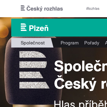
Přejít k hlavnímu obsahu
iRozhlas
Společnost
Program
Pořady