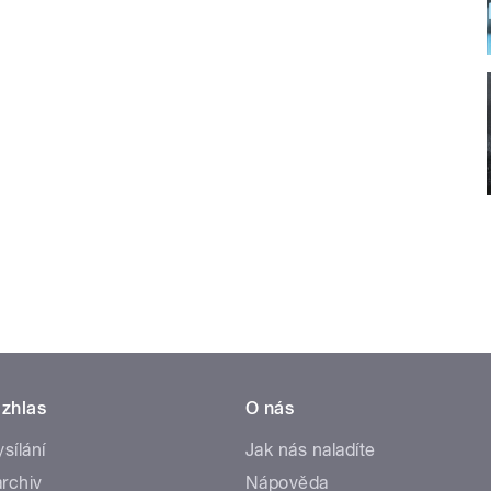
zhlas
O nás
ysílání
Jak nás naladíte
rchiv
Nápověda