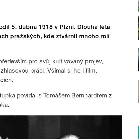
odil 5. dubna 1918 v Plzni. Dlouhá léta
ch pražských, kde ztvárnil mnoho rolí
ředevším pro svůj kultivovaný projev,
zhlasovou práci. Všímal si ho i film,
mcích.
Stupka povídal s Tomášem Bernhardtem z
ska.