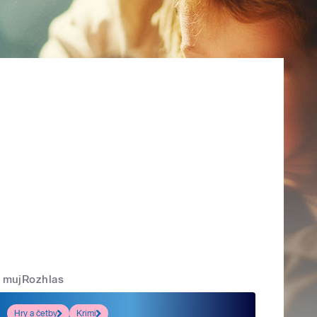
mujRozhlas
Hry a četby
Krimi