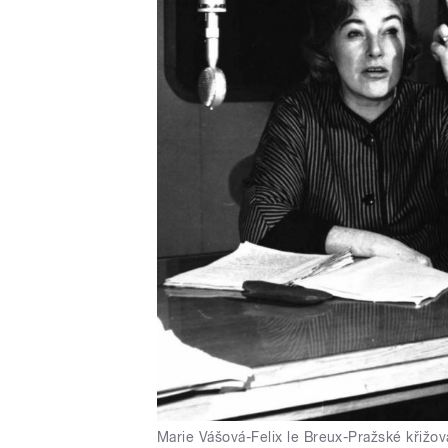
Marie Vášová-Felix le Breux-Pražské křižo