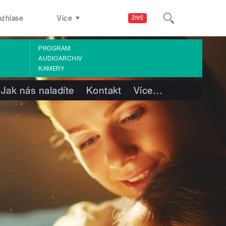
ozhlase
Více
ŽIVĚ
PROGRAM
AUDIOARCHIV
KAMERY
Jak nás naladíte
Kontakt
Více
…