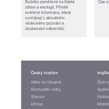
Rubrika zaměřená na lidské
Čas n
zdraví a ekologii. Přináší
ověřené informace, které
vycházejí z aktuálního
vědeckého poznání a
zkušeností odborníků.
Český rozhlas
mujRo
Válka na Ukrajině
Živé v
Komunální volby
Audioa
Stanice
Podca
eShop
Mobiln