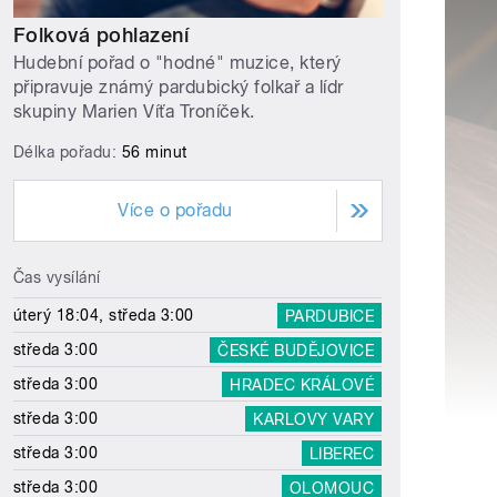
Folková pohlazení
Hudební pořad o "hodné" muzice, který
připravuje známý pardubický folkař a lídr
skupiny Marien Víťa Troníček.
Délka pořadu:
56 minut
Více o pořadu
Čas vysílání
úterý 18:04, středa 3:00
PARDUBICE
středa 3:00
ČESKÉ BUDĚJOVICE
středa 3:00
HRADEC KRÁLOVÉ
středa 3:00
KARLOVY VARY
středa 3:00
LIBEREC
středa 3:00
OLOMOUC