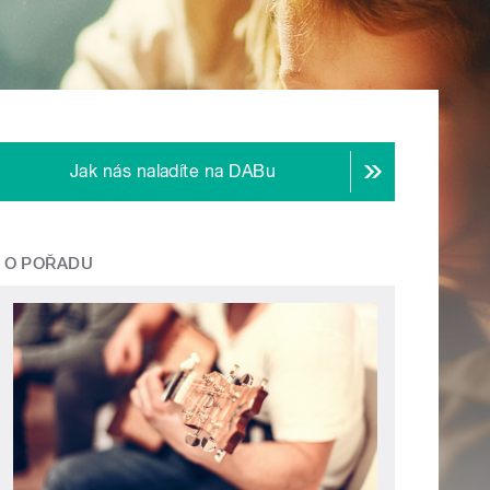
Jak nás naladíte na DABu
O POŘADU