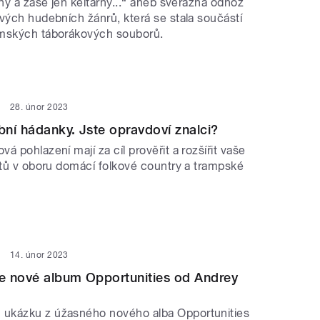
rny a zase jen kelťárny...“ aneb svérázná odnož
vých hudebních žánrů, která se stala součástí
emských táborákových souborů.
28. únor 2023
ní hádanky. Jste opravdoví znalci?
á pohlazení mají za cíl prověřit a rozšířit vaše
retů v oboru domácí folkové country a trampské
14. únor 2023
e nové album Opportunities od Andrey
ukázku z úžasného nového alba Opportunities