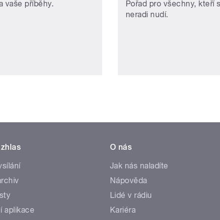
a vaše příběhy.
Pořad pro všechny, kteří 
neradi nudí.
zhlas
O nás
ysílání
Jak nás naladíte
rchiv
Nápověda
sty
Lidé v rádiu
í aplikace
Kariéra