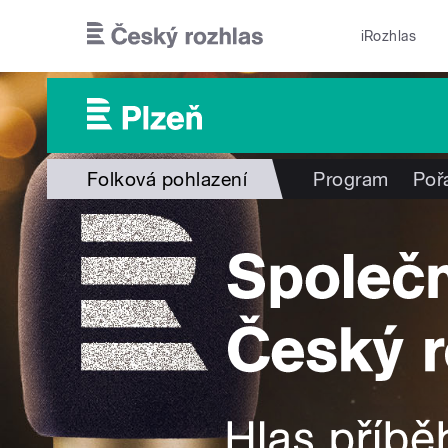
Přejít k hlavnímu obsahu
iRozhlas
Folková pohlazení
Program
Poř