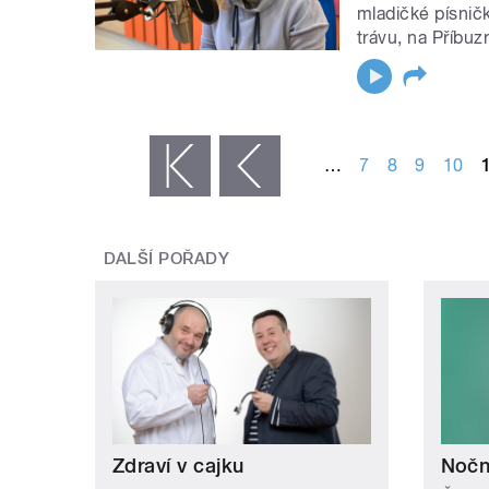
mladičké písnič
trávu, na Příbuz
STRÁNKY
…
7
8
9
10
« první
‹ předchozí
DALŠÍ POŘADY
Zdraví v cajku
Noční