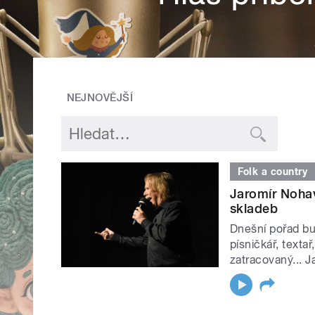
NEJNOVĚJŠÍ
Folk a country
Jaromír Nohav
skladeb
Dnešní pořad bu
písničkář, textař
zatracovaný... J