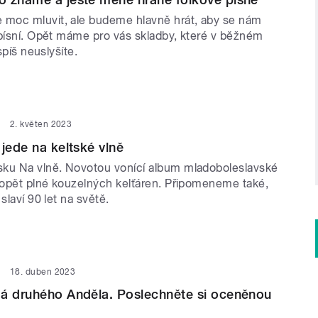
moc mluvit, ale budeme hlavně hrát, aby se nám
 písní. Opět máme pro vás skladby, které v běžném
jspíš neuslyšíte.
2. květen 2023
 jede na keltské vlně
ku Na vlně. Novotou vonící album mladoboleslavské
e opět plné kouzelných kelťáren. Připomeneme také,
slaví 90 let na světě.
18. duben 2023
má druhého Anděla. Poslechněte si oceněnou