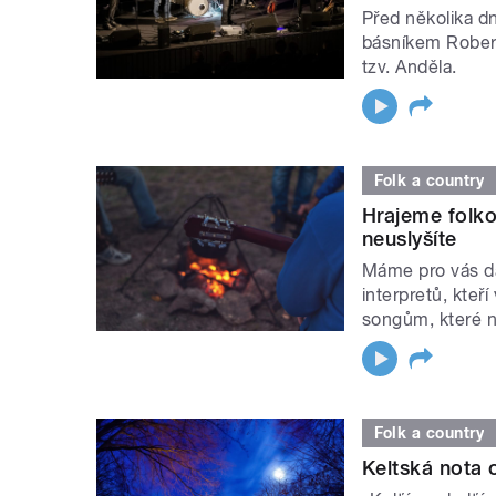
Před několika dn
básníkem Rober
tzv. Anděla.
Folk a country
Hrajeme folko
neuslyšíte
Máme pro vás d
interpretů, kteř
songům, které 
Folk a country
Keltská nota