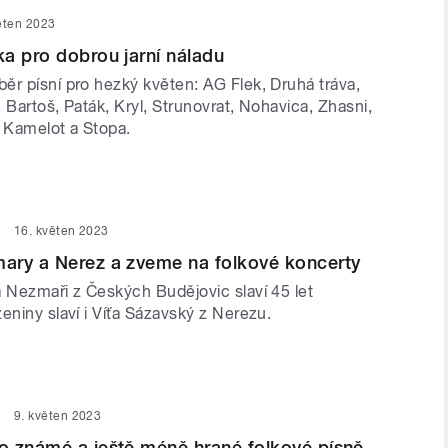
ěten 2023
a pro dobrou jarní náladu
ěr písní pro hezký květen: AG Flek, Druhá tráva,
l, Bartoš, Paták, Kryl, Strunovrat, Nohavica, Zhasni,
, Kamelot a Stopa.
16. květen 2023
ary a Nerez a zveme na folkové koncerty
a Nezmaři z Českých Budějovic slaví 45 let
eniny slaví i Víťa Sázavský z Nerezu.
9. květen 2023
o známé a ještě méně hrané folkové písně