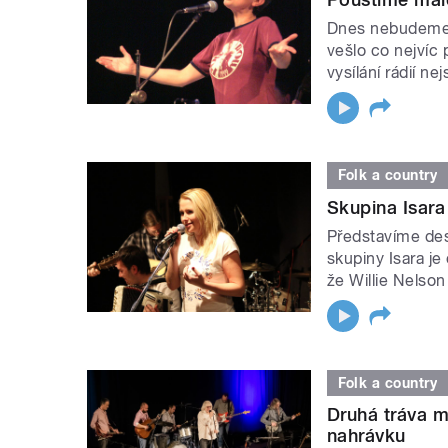
Dnes nebudeme 
vešlo co nejvíc
vysílání rádií ne
Folk a country
Skupina Isara
Představíme des
skupiny Isara j
že Willie Nelson 
Folk a country
Druhá tráva 
nahrávku