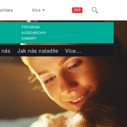
ozhlase
Více
ŽIVĚ
PROGRAM
AUDIOARCHIV
KAMERY
 nás
Jak nás naladíte
Více
…