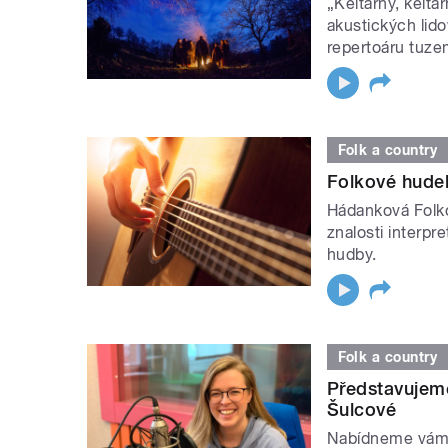
„Kelťárny, kelťá
akustických lido
repertoáru tuz
Folk a country
Folkové hudeb
Hádanková Folkov
znalosti interp
hudby.
Folk a country
Představujem
Šulcové
Nabídneme vám 