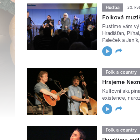
Hudba
23. kv
Folková muzik
Pustíme vám výb
Hradišťan, Plíha
Paleček a Janík
Folk a country
Hrajeme Nezm
Kultovní skupin
existence, naroz
Folk a country
Pouštíme mál