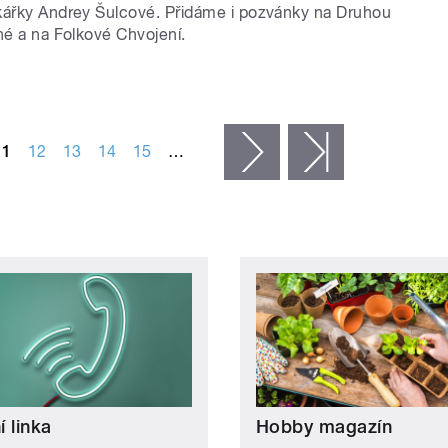
kářky Andrey Šulcové. Přidáme i pozvánky na Druhou
né a na Folkové Chvojení.
11
12
13
14
15
…
následující ›
poslední »
 linka
Hobby magazín