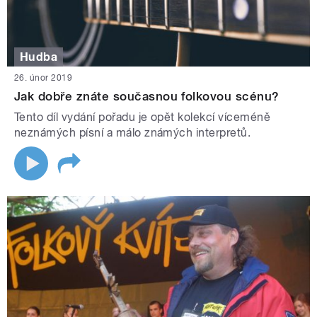
Hudba
26. únor 2019
Jak dobře znáte současnou folkovou scénu?
Tento díl vydání pořadu je opět kolekcí víceméně
neznámých písní a málo známých interpretů.