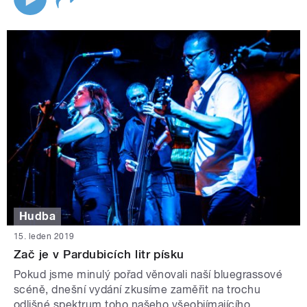
Hudba
15. leden 2019
Zač je v Pardubicích litr písku
Pokud jsme minulý pořad věnovali naší bluegrassové
scéně, dnešní vydání zkusíme zaměřit na trochu
odlišné spektrum toho našeho všeobjímajícího