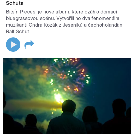
Schuta
Bits´n Pieces je nové album, které ozářilo domácí
bluegrassovou scénu. Vytvořili ho dva fenomenální
muzikanti Ondra Kozák z Jeseníků a čechoholanďan
Ralf Schut.