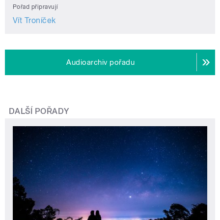
Pořad připravují
Vít Troníček
Audioarchiv pořadu
DALŠÍ POŘADY