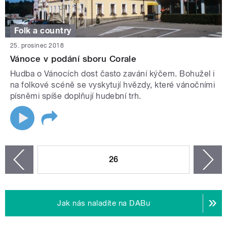
Folk a country
25. prosinec 2018
Vánoce v podání sboru Corale
Hudba o Vánocích dost často zavání kýčem. Bohužel i
na folkové scéně se vyskytují hvězdy, které vánočními
písněmi spíše doplňují hudební trh.
STRÁNKY
26
n
zí
Jak nás naladíte na DABu