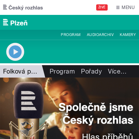
Přejít k hlavnímu obsahu
MENU
ŽIVĚ
PROGRAM
AUDIOARCHIV
KAMERY
Folková pohlazení
Program
Pořady
Více
…