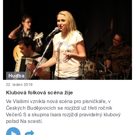
Hudba
22. leden 2019
Klubová folková scéna žije
Ve Vlašimi vznikla nová scéna pro písničkáře, v
Českých Budějovicích se rozjíždí už třetí ročník
Večerů S a skupina Isara rozjíždí pravidelný klubový
pořad Na scestí.