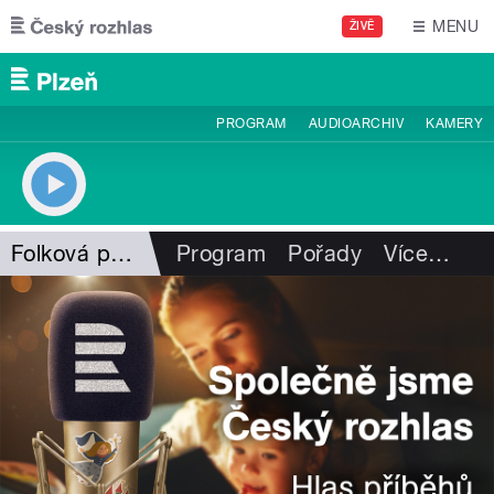
Přejít k hlavnímu obsahu
MENU
ŽIVĚ
PROGRAM
AUDIOARCHIV
KAMERY
Folková pohlazení
Program
Pořady
Více
…