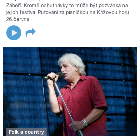
Záhoří. Kromě ochutnávky to může být pozvánka na
jejich festival Putování za písničkou na Křížovou horu
26.června.
Folk a country