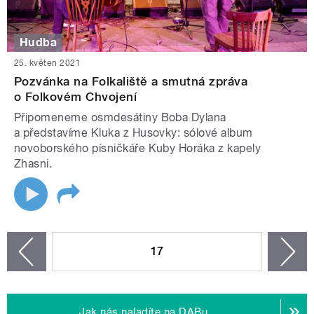
Hudba
25. květen 2021
Pozvánka na Folkaliště a smutná zpráva
o Folkovém Chvojení
Připomeneme osmdesátiny Boba Dylana
a představíme Kluka z Husovky: sólové album
novoborského písničkáře Kuby Horáka z kapely
Zhasni.
STRÁNKY
17
n
zí
Jak nás naladíte na DABu