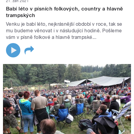
21. září 2021
Babí léto v písních folkových, country a hlavně
trampských
Venku je babí léto, nejkrásnější období v roce, tak se
mu budeme věnovat i v násludující hodině. Pošleme
vám v písně folkové a hlavně trampské...