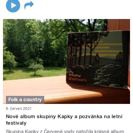
Folk a country
8. červen 2021
Nové album skupiny Kapky a pozvánka na letní
festivaly
Skupina Kapky z Červené vody natočila krásné album