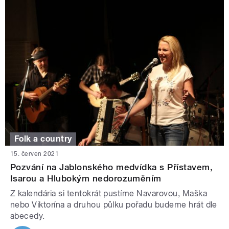
Folk a country
15. červen 2021
Pozvání na Jablonského medvídka s Přístavem,
Isarou a Hlubokým nedorozuměním
Z kalendária si tentokrát pustíme Navarovou, Maška
nebo Viktorína a druhou půlku pořadu budeme hrát dle
abecedy.