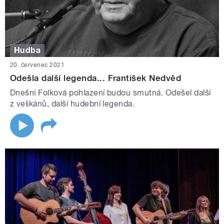
Hudba
20. červenec 2021
Odešla další legenda... František Nedvěd
Dnešní Folková pohlazení budou smutná. Odešel další
z velikánů, další hudební legenda.