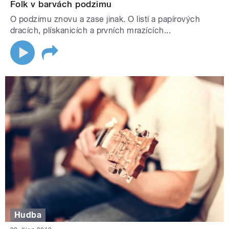
Folk v barvách podzimu
O podzimu znovu a zase jinak. O listí a papírových
dracích, plískanicích a prvních mrazících...
Hudba