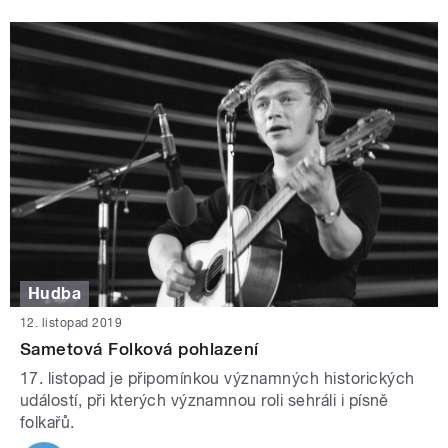
Hudba
12. listopad 2019
Sametová Folková pohlazení
17. listopad je připomínkou významných historických
událostí, při kterých významnou roli sehráli i písně
folkařů.