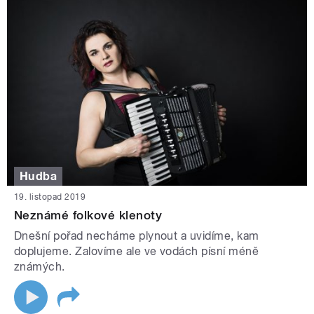
Hudba
19. listopad 2019
Neznámé folkové klenoty
Dnešní pořad necháme plynout a uvidíme, kam
doplujeme. Zalovíme ale ve vodách písní méně
známých.