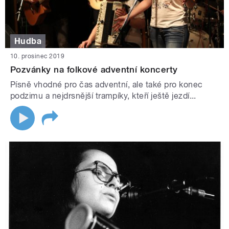
Hudba
10. prosinec 2019
Pozvánky na folkové adventní koncerty
Písně vhodné pro čas adventní, ale také pro konec
podzimu a nejdrsnější trampíky, kteří ještě jezdí...