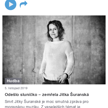
Hudba
5. listopad 2019
Odešlo sluníčko – zemřela Jitka Šuranská
Smrt Jitky Šuranské je moc smutná zpráva pro
moravskou muziku. Z veselejších témat je