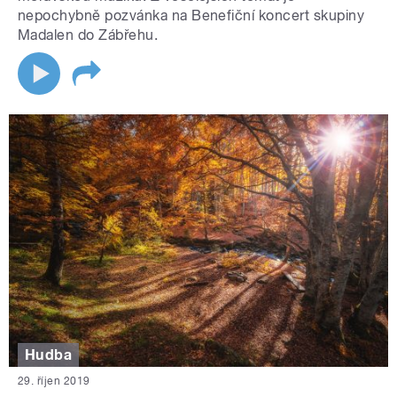
nepochybně pozvánka na Benefiční koncert skupiny
Madalen do Zábřehu.
Hudba
29. říjen 2019