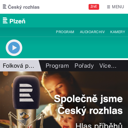
Přejít k hlavnímu obsahu
MENU
ŽIVĚ
PROGRAM
AUDIOARCHIV
KAMERY
Folková pohlazení
Program
Pořady
Více
…