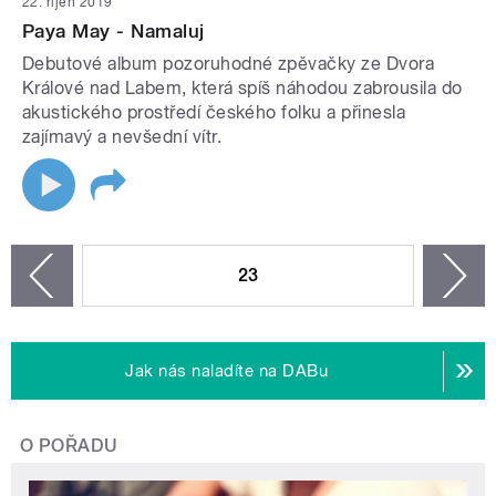
22. říjen 2019
Paya May - Namaluj
Debutové album pozoruhodné zpěvačky ze Dvora
Králové nad Labem, která spíš náhodou zabrousila do
akustického prostředí českého folku a přinesla
zajímavý a nevšední vítr.
STRÁNKY
23
n
zí
Jak nás naladíte na DABu
O POŘADU