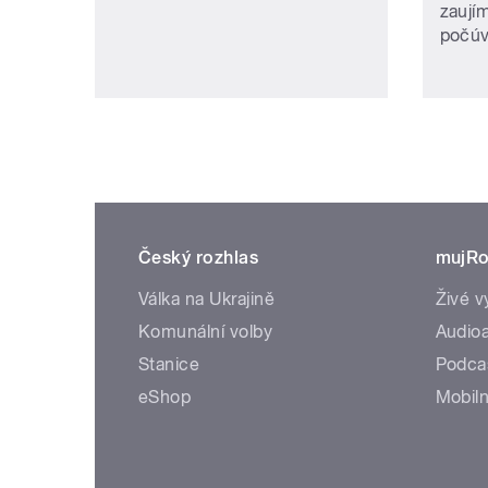
zaují
počúv
Český rozhlas
mujRo
Válka na Ukrajině
Živé v
Komunální volby
Audioa
Stanice
Podca
eShop
Mobiln