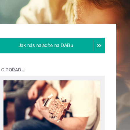
Jak nás naladíte na DABu
O POŘADU