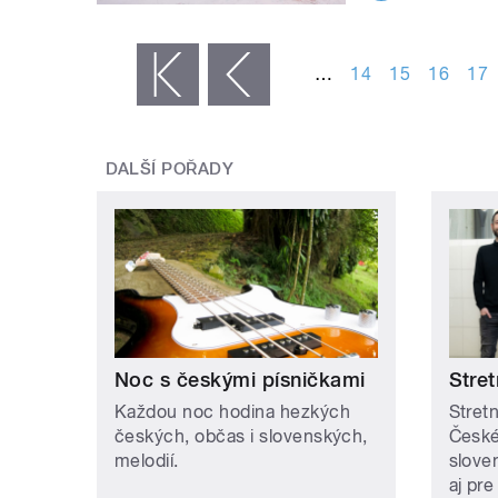
STRÁNKY
…
14
15
16
17
« první
‹ předchozí
DALŠÍ POŘADY
Noc s českými písničkami
Stret
Každou noc hodina hezkých
Stretn
českých, občas i slovenských,
České
melodií.
slove
aj pre