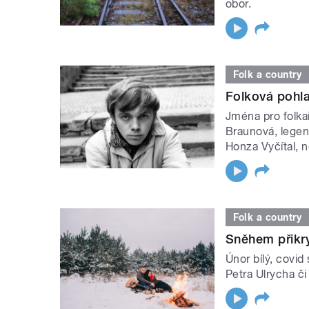
obor.
Folk a country
Folková pohla
Jména pro folkař
Braunová, legen
Honza Vyčítal, 
Folk a country
Sněhem přikry
Únor bílý, covid 
Petra Ulrycha č