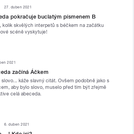
27. duben 2021
eda pokračuje buclatým písmenem B
i, kolik skvělých interpetů s béčkem na začátku
kové scéně vyskytuje!
uben 2021
eceda začíná Áčkem
 slovo... káže slavný citát. Ovšem podobně jako s
jcem, aby bylo slovo, muselo před tím být zřejmě
tive celá abeceda.
6. duben 2021
o....! Kde jsi?