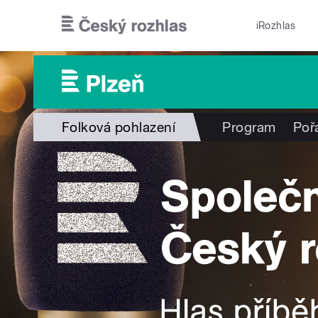
Přejít k hlavnímu obsahu
iRozhlas
Folková pohlazení
Program
Poř