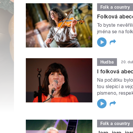
Folk a country
Folková abec
To byste nevěřil
jména se na fol
Hudba
20. d
I folková ab
Na počátku bylo
tou slepicí a ve
písmeno, respek
Folk a country
Jaro, jaro, jar