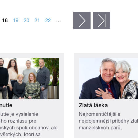
18
19
20
21
22
…
následující ›
poslední »
nutie
Zlatá láska
utie je vysielanie
Nejromantičtější a
ho rozhlasu pre
nejdojemnější příběhy zla
nských spoluobčanov, ale
manželských párů.
 všetkých, ktorí sa