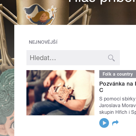
NEJNOVĚJŠÍ
Folk a country
Pozvánka na 
C
S pomocí sbírky
Jaroslava Morav
skupin Hřích i Sp