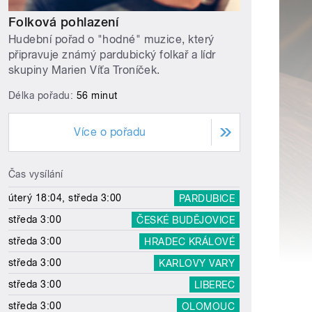
Folková pohlazení
Hudební pořad o "hodné" muzice, který
připravuje známý pardubický folkař a lídr
skupiny Marien Víťa Troníček.
Délka pořadu:
56 minut
Více o pořadu
Čas vysílání
úterý 18:04, středa 3:00
PARDUBICE
středa 3:00
ČESKÉ BUDĚJOVICE
středa 3:00
HRADEC KRÁLOVÉ
středa 3:00
KARLOVY VARY
středa 3:00
LIBEREC
středa 3:00
OLOMOUC