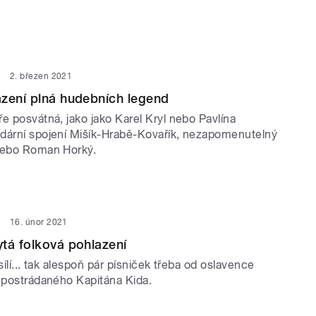
2. březen 2021
zení plná hudebních legend
e posvátná, jako jako Karel Kryl nebo Pavlína
dární spojení Mišík-Hrabě-Kovařík, nezapomenutelný
nebo Roman Horký.
16. únor 2021
tá folková pohlazení
sílí... tak alespoň pár písniček třeba od oslavence
i postrádaného Kapitána Kida.