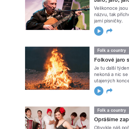
Velikonoce jsou
názvu, tak přích
jarní písničky.
Folk a country
Folkové jaro s
Je tu další týd
nekoná a nic se
utajených konce
Folk a country
Oprášíme zap
Obvykle náš poř