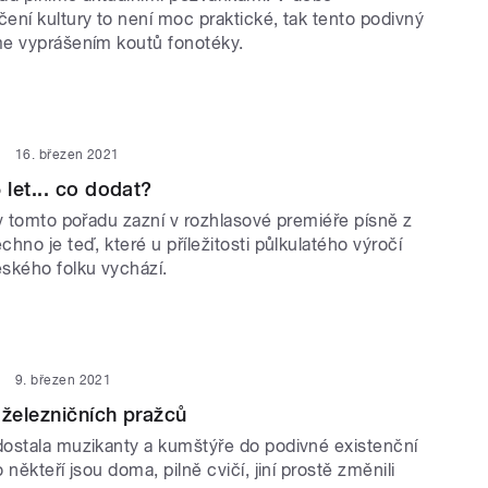
ení kultury to není moc praktické, tak tento podivný
e vyprášením koutů fonotéky.
16. březen 2021
let... co dodat?
 v tomto pořadu zazní v rozhlasové premiéře písně z
hno je teď, které u příležitosti půlkulatého výročí
ského folku vychází.
9. březen 2021
 železničních pražců
ostala muzikanty a kumštýře do podivné existenční
někteří jsou doma, pilně cvičí, jiní prostě změnili