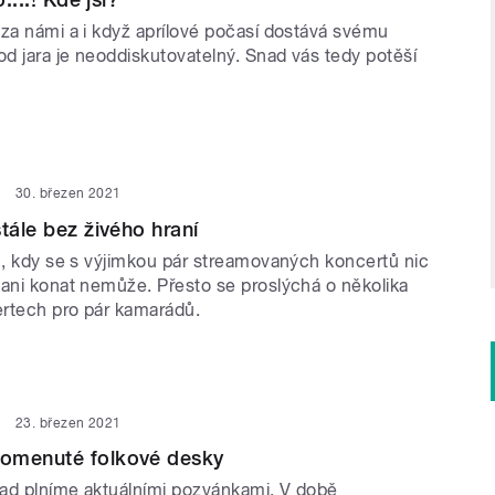
 za námi a i když aprílové počasí dostává svému
od jara je neoddiskutovatelný. Snad vás tedy potěší
30. březen 2021
tále bez živého hraní
en, kdy se s výjimkou pár streamovaných koncertů nic
 ani konat nemůže. Přesto se proslýchá o několika
rtech pro pár kamarádů.
23. březen 2021
omenuté folkové desky
ad plníme aktuálními pozvánkami. V době