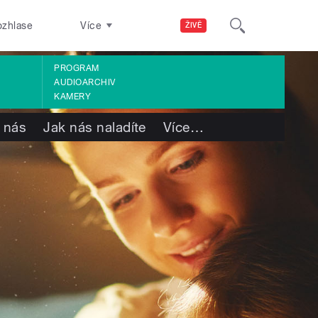
ozhlase
Více
ŽIVĚ
PROGRAM
AUDIOARCHIV
KAMERY
 nás
Jak nás naladíte
Více
…