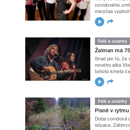
covidového umlč
mezičas vyplním
Folk a country
Žalman má 75 
Snad jen to, že
nového alba Všec
tohoto kmeta če
Folk a country
Písně v rytmu
Doba covidová d
situace. Zatímco 