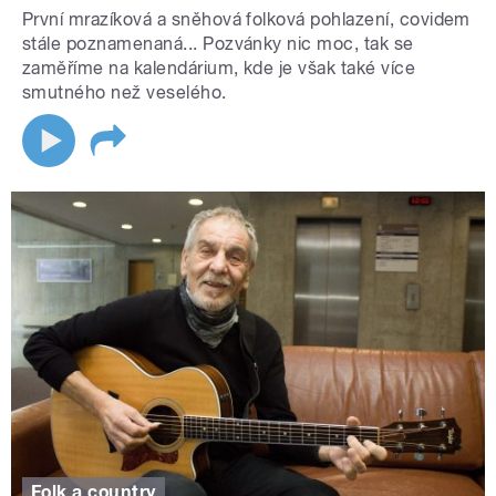
První mrazíková a sněhová folková pohlazení, covidem
stále poznamenaná... Pozvánky nic moc, tak se
zaměříme na kalendárium, kde je však také více
smutného než veselého.
Folk a country