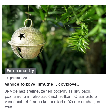
Folk a country
15. prosinec 2020
Vánoce folkové, smutné... covidové...
Je více než zřejmé, že ten podivný asijský bacil,
poznamená mnoho tradičních setkání. O atmosféře
vánočních trhů nebo koncertů si můžeme nechat jen
zdát.