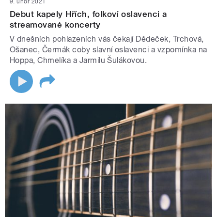
9. únor 2021
Debut kapely Hřích, folkoví oslavenci a
streamované koncerty
V dnešních pohlazeních vás čekají Dědeček, Trchová,
Ošanec, Čermák coby slavní oslavenci a vzpomínka na
Hoppa, Chmelíka a Jarmilu Šulákovou.