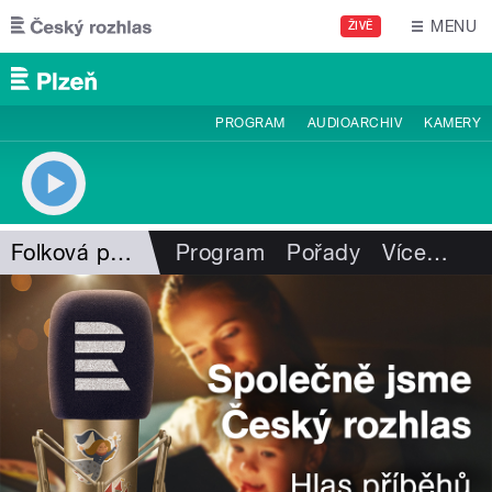
Přejít k hlavnímu obsahu
MENU
ŽIVĚ
PROGRAM
AUDIOARCHIV
KAMERY
Folková pohlazení
Program
Pořady
Více
…