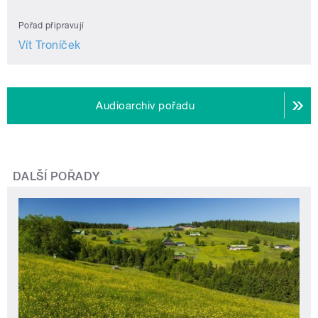
Pořad připravují
Vít Troníček
Audioarchiv pořadu
DALŠÍ POŘADY