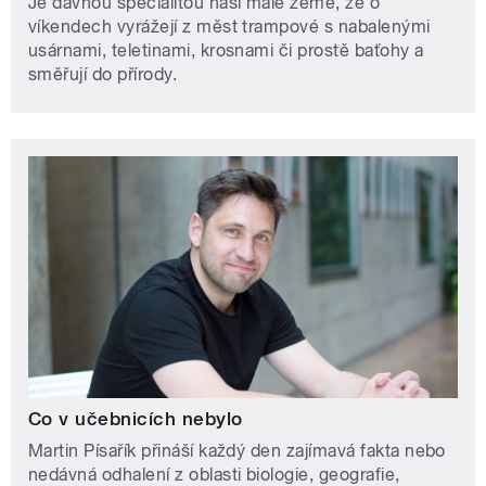
Je dávnou specialitou naší malé země, že o
víkendech vyrážejí z měst trampové s nabalenými
usárnami, teletinami, krosnami či prostě baťohy a
směřují do přírody.
Co v učebnicích nebylo
Martin Písařík přináší každý den zajímavá fakta nebo
nedávná odhalení z oblasti biologie, geografie,