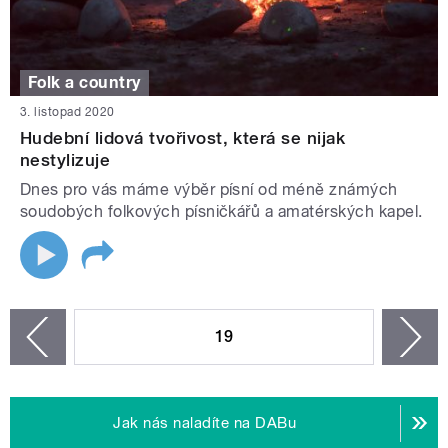
Folk a country
3. listopad 2020
Hudební lidová tvořivost, která se nijak
nestylizuje
Dnes pro vás máme výběr písní od méně známých
soudobých folkových písničkářů a amatérských kapel.
STRÁNKY
19
n
zí
Jak nás naladíte na DABu