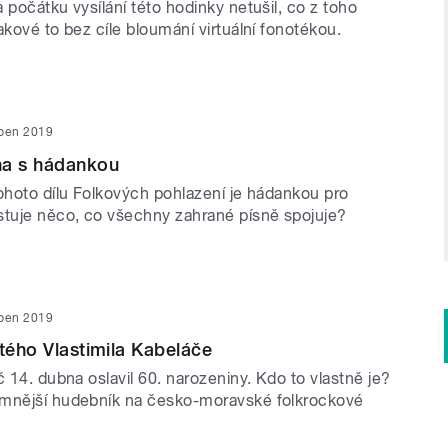
 počátku vysílání této hodinky netušil, co z toho
akové to bez cíle bloumání virtuální fonotékou.
uben 2019
na s hádankou
tohoto dílu Folkových pohlazení je hádankou pro
stuje něco, co všechny zahrané písně spojuje?
uben 2019
stého Vlastimila Kabeláče
č 14. dubna oslavil 60. narozeniny. Kdo to vlastně je?
amnější hudebník na česko-moravské folkrockové