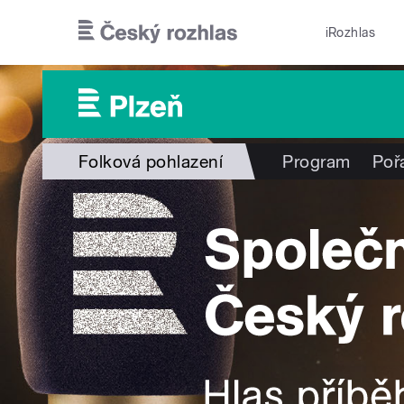
Přejít k hlavnímu obsahu
iRozhlas
Folková pohlazení
Program
Poř