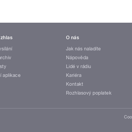
zhlas
O nás
ysílání
Jak nás naladíte
rchiv
Nápověda
sty
Lidé v rádiu
í aplikace
Kariéra
Kontakt
Rozhlasový poplatek
Coo