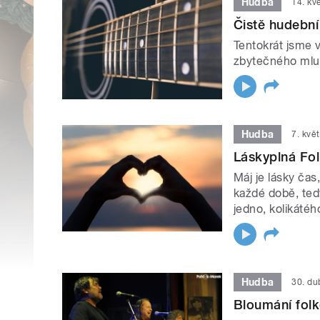
Hudba
14. kv
Čistě hudební
Tentokrát jsme 
zbytečného mlu
Hudba
7. kvě
Láskyplná Fol
Máj je lásky čas
každé době, tedy
jedno, kolikátého
Hudba
30. d
Bloumání fol