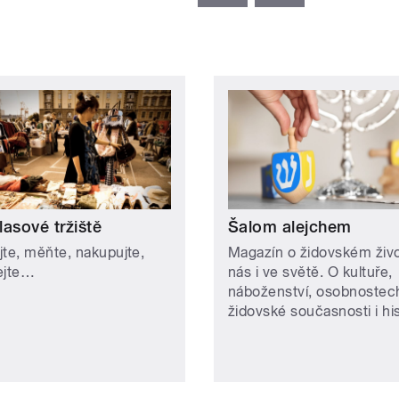
asové tržiště
Šalom alejchem
jte, měňte, nakupujte,
Magazín o židovském živ
ejte…
nás i ve světě. O kultuře,
náboženství, osobnostec
židovské současnosti i hist