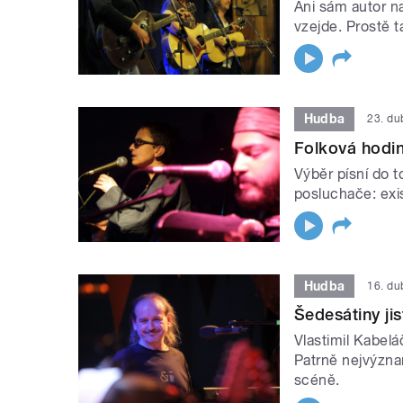
Ani sám autor na
vzejde. Prostě t
Hudba
23. d
Folková hodi
Výběr písní do 
posluchače: exi
Hudba
16. d
Šedesátiny ji
Vlastimil Kabelá
Patrně nejvýzn
scéně.