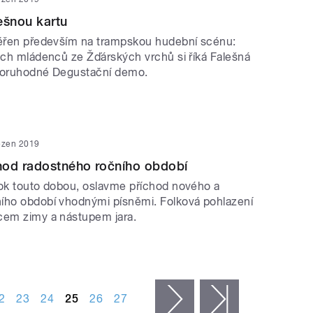
ešnou kartu
měřen především na trampskou hudební scénu:
lých mládenců ze Žďárských vrchů si říká Falešná
ozoruhodné Degustační demo.
ezen 2019
hod radostného ročního období
rok touto dobou, oslavme příchod nového a
ího období vhodnými písněmi. Folková pohlazení
cem zimy a nástupem jara.
2
23
24
25
26
27
následující ›
poslední »