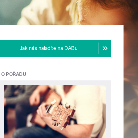
Jak nás naladíte na DABu
O POŘADU