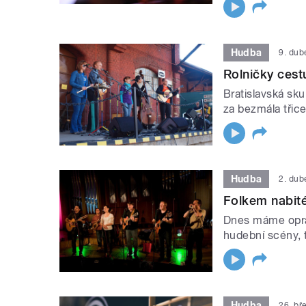
Hudba
9. dub
Rolničky cest
Bratislavská sku
za bezmála třice
Hudba
2. dub
Folkem nabité
Dnes máme oprav
hudební scény, 
Hudba
26. bř