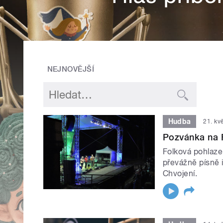
NEJNOVĚJŠÍ
Hudba
21. kv
Pozvánka na 
Folková pohlaze
převážně písně i
Chvojení.