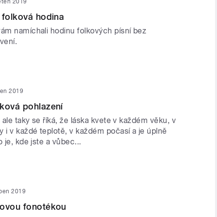
ěten 2019
 folková hodina
vám namíchali hodinu folkových písní bez
vení.
ten 2019
ková pohlazení
, ale taky se říká, že láska kvete v každém věku, v
 i v každé teplotě, v každém počasí a je úplně
 je, kde jste a vůbec...
uben 2019
kovou fonotékou