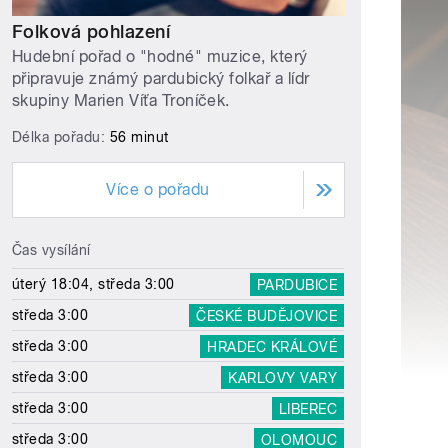
Folková pohlazení
Hudební pořad o "hodné" muzice, který
připravuje známý pardubický folkař a lídr
skupiny Marien Víťa Troníček.
Délka pořadu:
56 minut
Více o pořadu
Čas vysílání
úterý 18:04, středa 3:00
PARDUBICE
středa 3:00
ČESKÉ BUDĚJOVICE
středa 3:00
HRADEC KRÁLOVÉ
středa 3:00
KARLOVY VARY
středa 3:00
LIBEREC
středa 3:00
OLOMOUC