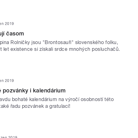
en 2019
ují časom
pina Rolničky jsou "Brontosauři" slovenského folku,
t let existence si získali srdce mnohých posluchačů.
en 2019
 pozvánky i kalendárium
du bohaté kalendárium na výročí osobností této
také řadu pozvánek a gratulací!
ezen 2019