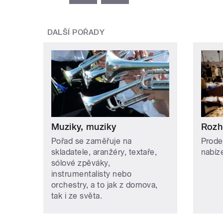
DALŠÍ POŘADY
Muziky, muziky
Rozhl
Pořad se zaměřuje na
Prode
skladatele, aranžéry, textaře,
nabíz
sólové zpěváky,
instrumentalisty nebo
orchestry, a to jak z domova,
tak i ze světa.