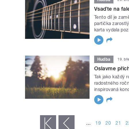
Vsaďte na fal
Tento díl je za
partička zarost
karta vydala p
Hudba
19. bř
Oslavme příc
Tak jako každý 
radostného ročn
inspirovaná kon
STRÁNKY
…
19
20
21
2
« první
‹ předchozí