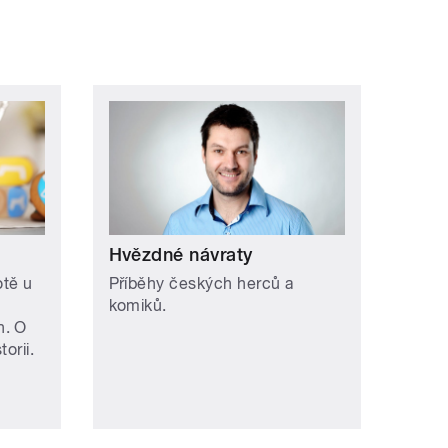
Hvězdné návraty
otě u
Příběhy českých herců a
komiků.
h. O
orii.