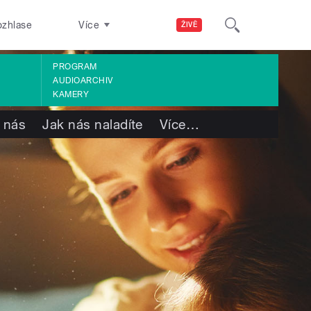
ozhlase
Více
ŽIVĚ
PROGRAM
AUDIOARCHIV
KAMERY
 nás
Jak nás naladíte
Více
…