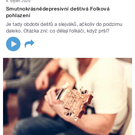
4. srpen 2020
Smutnokrásnědepresivní deštivá Folková
pohlazení
Je tady období dešťů a slejváků, ačkoliv do podzimu
daleko. Otázka zní: co dělají folkáči, když prší?