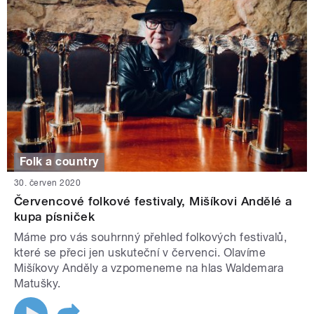
Folk a country
30. červen 2020
Červencové folkové festivaly, Mišíkovi Andělé a
kupa písniček
Máme pro vás souhrnný přehled folkových festivalů,
které se přeci jen uskuteční v červenci. Olavíme
Mišíkovy Anděly a vzpomeneme na hlas Waldemara
Matušky.