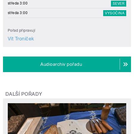
středa 3:00
SEVER
středa 3:00
VYSOČINA
Pořad připravují
Vít Troníček
Audioarchiv pořadu
DALŠÍ POŘADY