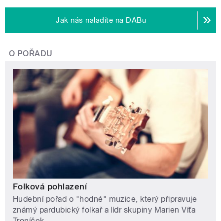
Jak nás naladíte na DABu
O POŘADU
Folková pohlazení
Hudební pořad o "hodné" muzice, který připravuje
známý pardubický folkař a lídr skupiny Marien Víťa
Troníček.