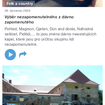
Folk a country
28. červenec 2020
Výběr nezapomenutelného z dávno
zapomenutého
Pohled, Magison, Qjeten, Dún and dorás, Náhodná
sešlost, Pidilidi,… to jsou jména dávno neexistujících
kapel, které jsou pro určitou skupinu lidí
nezapomenutelné.