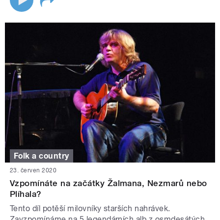
Folk a country
23. červen 2020
Vzpomínáte na začátky Žalmana, Nezmarů nebo
Plíhala?
Tento díl potěší milovníky starších nahrávek.
Zavzpomínáme na 5 legendárních alb z osmdesátých