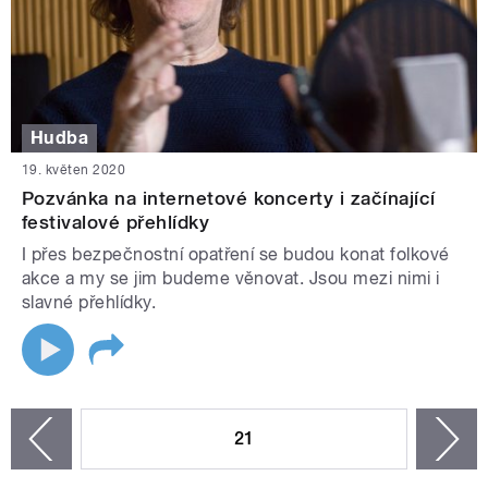
Hudba
19. květen 2020
Pozvánka na internetové koncerty i začínající
festivalové přehlídky
I přes bezpečnostní opatření se budou konat folkové
akce a my se jim budeme věnovat. Jsou mezi nimi i
slavné přehlídky.
STRÁNKY
21
n
zí