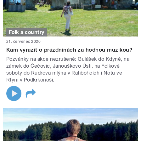
Folk a country
21. červenec 2020
Kam vyrazit o prázdninách za hodnou muzikou?
Pozvánky na akce nezrušené: Gulášek do Kdyně, na
zámek do Čečovic, Janouškovo Ústí, na Folkové
soboty do Rudrova mlýna v Ratibořicích i Notu ve
Rtyni v Podkrkonoší.