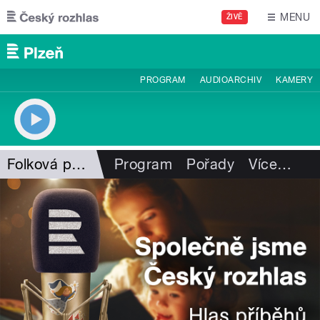
Přejít k hlavnímu obsahu
MENU
ŽIVĚ
PROGRAM
AUDIOARCHIV
KAMERY
Folková pohlazení
Program
Pořady
Více
…