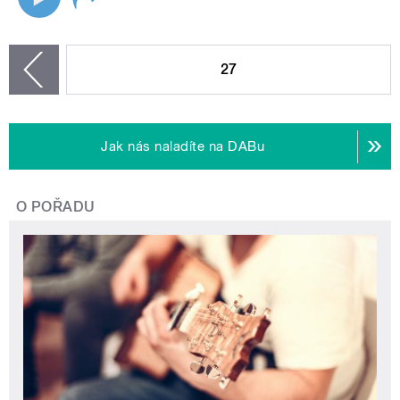
STRÁNKY
27
zí
Jak nás naladíte na DABu
O POŘADU