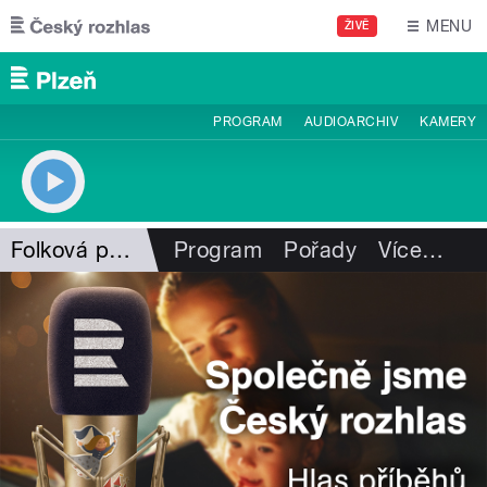
Přejít k hlavnímu obsahu
MENU
ŽIVĚ
PROGRAM
AUDIOARCHIV
KAMERY
Folková pohlazení
Program
Pořady
Více
…