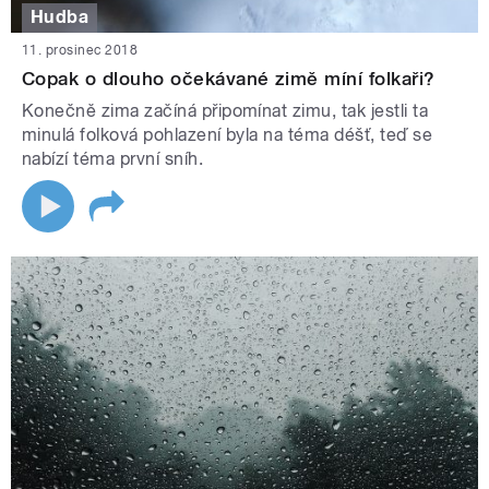
Hudba
11. prosinec 2018
Copak o dlouho očekávané zimě míní folkaři?
Konečně zima začíná připomínat zimu, tak jestli ta
minulá folková pohlazení byla na téma déšť, teď se
nabízí téma první sníh.