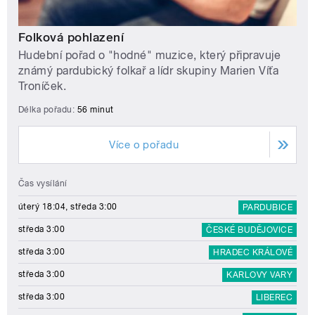
Folková pohlazení
Hudební pořad o "hodné" muzice, který připravuje
známý pardubický folkař a lídr skupiny Marien Víťa
Troníček.
Délka pořadu:
56 minut
Více o pořadu
Čas vysílání
úterý 18:04, středa 3:00
PARDUBICE
středa 3:00
ČESKÉ BUDĚJOVICE
středa 3:00
HRADEC KRÁLOVÉ
středa 3:00
KARLOVY VARY
středa 3:00
LIBEREC