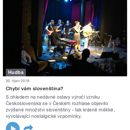
Hudba
30. říjen 2018
Chybí vám slovenština?
S ohledem na nedávné oslavy výročí vzniku
Československa se v Českém rozhlase objevilo
zvýšené množství slovenštiny - tak krásně měkké,
vyvolávající nostalgické vzpomínky.