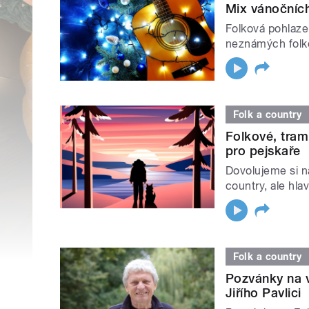
Mix vánočníc
Folková pohlaze
neznámých folk
Folk a country
Folkové, tram
pro pejskaře
Dovolujeme si n
country, ale hla
Folk a country
Pozvánky na v
Jiřího Pavlici