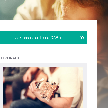
Jak nás naladíte na DABu
O POŘADU