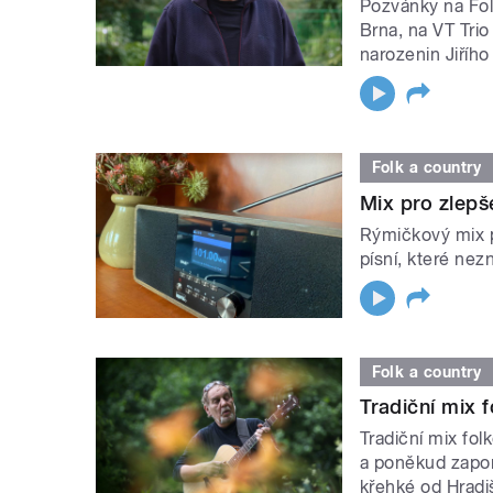
Pozvánky na Fo
Brna, na VT Trio
narozenin Jiřího
Folk a country
Mix pro zlepš
Rýmičkový mix p
písní, které nezn
Folk a country
Tradiční mix 
Tradiční mix fo
a poněkud zapom
křehké od Hradi