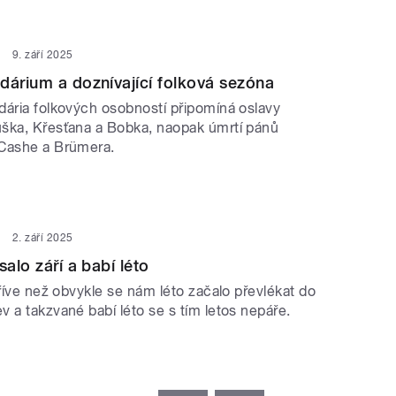
9. září 2025
dárium a doznívající folková sezóna
dária folkových osobností připomíná oslavy
ška, Křesťana a Bobka, naopak úmrtí pánů
 Cashe a Brümera.
2. září 2025
salo září a babí léto
Dříve než obvykle se nám léto začalo převlékat do
 a takzvané babí léto se s tím letos nepáře.