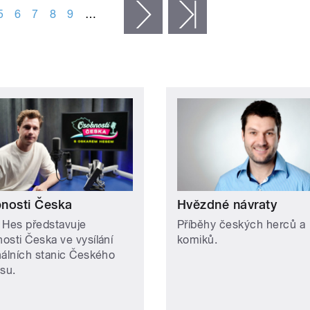
5
6
7
8
9
…
následující ›
poslední »
nosti Česka
Hvězdné návraty
 Hes představuje
Příběhy českých herců a
osti Česka ve vysílání
komiků.
nálních stanic Českého
asu.