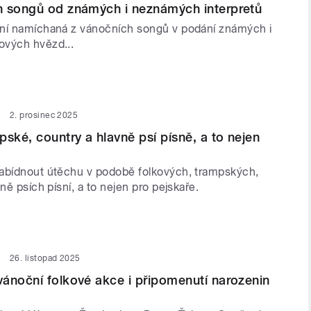
h songů od známých i neznámých interpretů
ní namíchaná z vánočních songů v podání známých i
ových hvězd...
2. prosinec 2025
pské, country a hlavně psí písně, a to nejen
abídnout útěchu v podobě folkových, trampských,
vně psích písní, a to nejen pro pejskaře.
26. listopad 2025
ánoční folkové akce i připomenutí narozenin