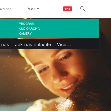
ozhlase
Více
ŽIVĚ
PROGRAM
AUDIOARCHIV
KAMERY
 nás
Jak nás naladíte
Více
…