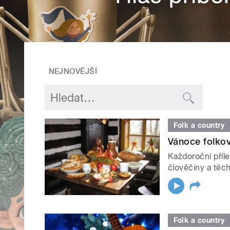
NEJNOVĚJŠÍ
Folk a country
Vánoce folkov
Každoroční příle
člověčiny a těc
Folk a country