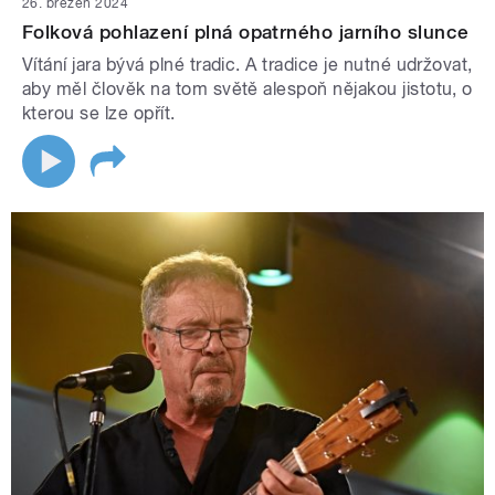
26. březen 2024
Folková pohlazení plná opatrného jarního slunce
Vítání jara bývá plné tradic. A tradice je nutné udržovat,
aby měl člověk na tom světě alespoň nějakou jistotu, o
kterou se lze opřít.