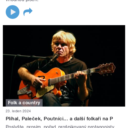
Folk a country
23. leden 2024
Plíhal, Paleček, Poutníci... a další folkaři na P
Poslyšte, prosím, pořad, prošpikovaný protagonisty