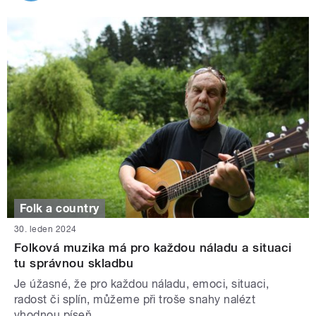
Folk a country
30. leden 2024
Folková muzika má pro každou náladu a situaci
tu správnou skladbu
Je úžasné, že pro každou náladu, emoci, situaci,
radost či splín, můžeme při troše snahy nalézt
vhodnou píseň.