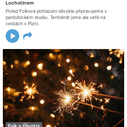
Lochotínem
Pořad Folková pohlazení obvykle připravujeme v
pardubickém studiu. Tentokrát jsme ale vařili na
cestách v Plzni.
Folk a country