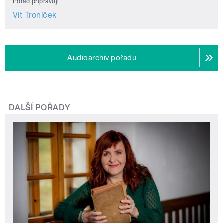
Pořad připravují
Vít Troníček
Audioarchiv pořadu
DALŠÍ POŘADY