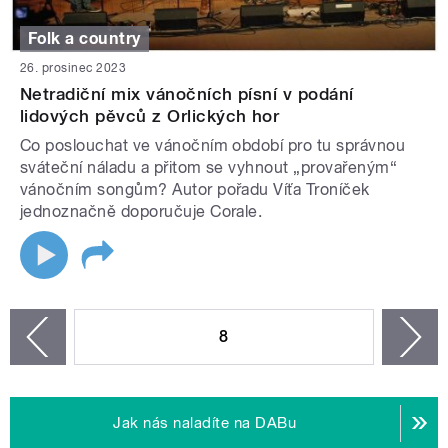
Folk a country
26. prosinec 2023
Netradiční mix vánočních písní v podání
lidových pěvců z Orlických hor
Co poslouchat ve vánočním období pro tu správnou
sváteční náladu a přitom se vyhnout „provařeným“
vánočním songům? Autor pořadu Víťa Troníček
jednoznačně doporučuje Corale.
STRÁNKY
8
n
zí
Jak nás naladíte na DABu