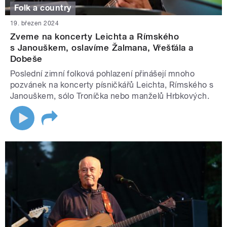
Folk a country
19. březen 2024
Zveme na koncerty Leichta a Rímského
s Janouškem, oslavíme Žalmana, Vřešťála a
Dobeše
Poslední zimní folková pohlazení přinášejí mnoho
pozvánek na koncerty písničkářů Leichta, Rímského s
Janouškem, sólo Troníčka nebo manželů Hrbkových.