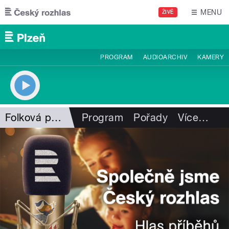
Přejít k hlavnímu obsahu
MENU
ŽIVĚ
PROGRAM
AUDIOARCHIV
KAMERY
Folková pohlazení
Program
Pořady
Více
…