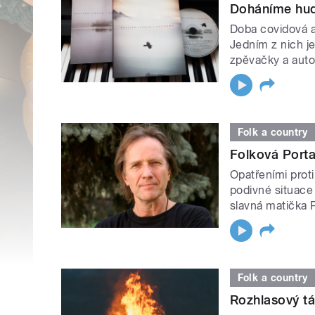
Doháníme hud
Doba covidová a
Jedním z nich je
zpěvačky a auto
Folk a country
Folková Porta
Opatřeními proti
podivné situace 
slavná matička P
Folk a country
Rozhlasový tá