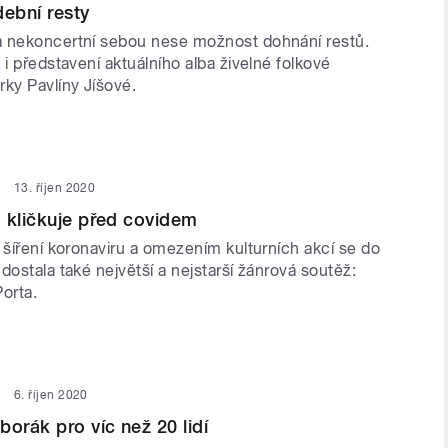
ební resty
 nekoncertní sebou nese možnost dohnání restů.
 i představení aktuálního alba živelné folkové
rky Pavlíny Jíšové.
13. říjen 2020
 kličkuje před covidem
 šíření koronaviru a omezením kulturních akcí se do
dostala také největší a nejstarší žánrová soutěž:
orta.
6. říjen 2020
borák pro víc než 20 lidí