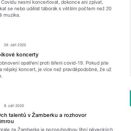
i Covidu nesmí koncertovat, dokonce ani zpívat,
kat se nebo udělat táborák s větším počtem než 20
ště muzika.
29. září 2020
olkové koncerty
novení opatření proti šíření covid-19. Pokud jste
 na nějaký koncert, je více než pravděpodobné, že už
e.
8. září 2020
ch talentů v Žamberku a rozhovor
imrou
rale ze Žamberka je pozoruhodnou líhní pěveckých