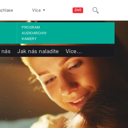
ozhlase
Více
ŽIVĚ
PROGRAM
AUDIOARCHIV
KAMERY
 nás
Jak nás naladíte
Více
…