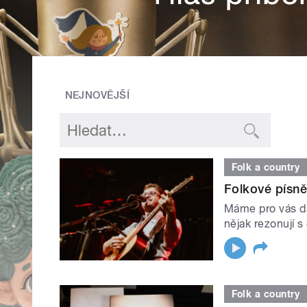
NEJNOVĚJŠÍ
Folk a country
Folkové písně
Máme pro vás da
nějak rezonují s
Folk a country