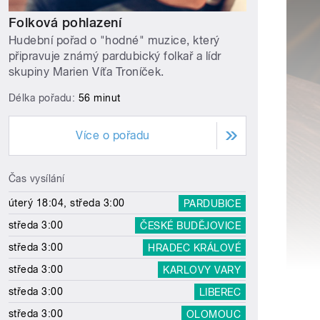
Folková pohlazení
Hudební pořad o "hodné" muzice, který
připravuje známý pardubický folkař a lídr
skupiny Marien Víťa Troníček.
Délka pořadu:
56 minut
Více o pořadu
Čas vysílání
úterý 18:04, středa 3:00
PARDUBICE
středa 3:00
ČESKÉ BUDĚJOVICE
středa 3:00
HRADEC KRÁLOVÉ
středa 3:00
KARLOVY VARY
středa 3:00
LIBEREC
středa 3:00
OLOMOUC