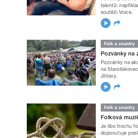
talentů: napříkl
soutěži Voice.
Folk a country
Pozvánky na 
Pozvánky na ak
na Starolískove
Jihlavy.
Folk a country
Folková muzi
Je libo trochu f
doporučuje posl