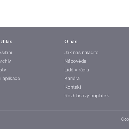
zhlas
O nás
ysílání
Jak nás naladíte
rchiv
Nápověda
sty
Lidé v rádiu
í aplikace
Kariéra
Kontakt
Rozhlasový poplatek
Coo