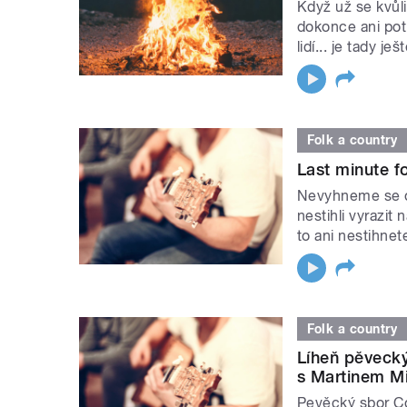
Když už se kvůl
dokonce ani pot
lidí... je tady je
Folk a country
Last minute f
Nevyhneme se ob
nestihli vyrazit
to ani nestihnet
Folk a country
Líheň pěvecký
s Martinem M
Pevěcký sbor Co