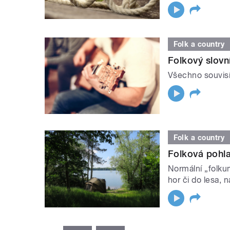
Folk a country
Folkový slovní
Všechno souvisí
Folk a country
Folková pohla
Normální „folku
hor či do lesa, n
STRÁNKY