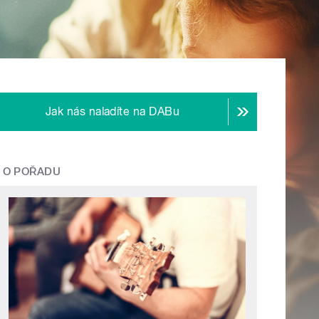
Jak nás naladíte na DABu
O POŘADU