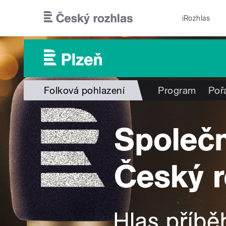
Přejít k hlavnímu obsahu
iRozhlas
Folková pohlazení
Program
Poř