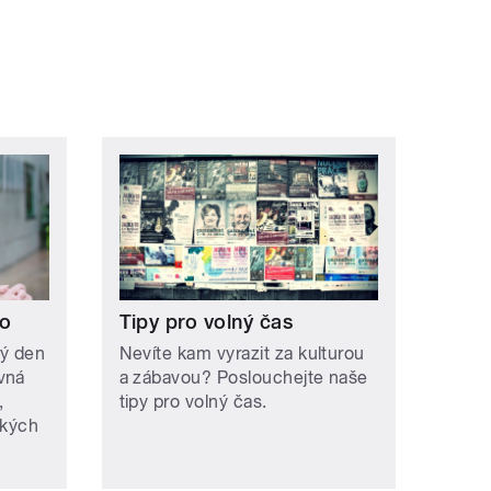
lo
Tipy pro volný čas
dý den
Nevíte kam vyrazit za kulturou
vná
a zábavou? Poslouchejte naše
,
tipy pro volný čas.
ských