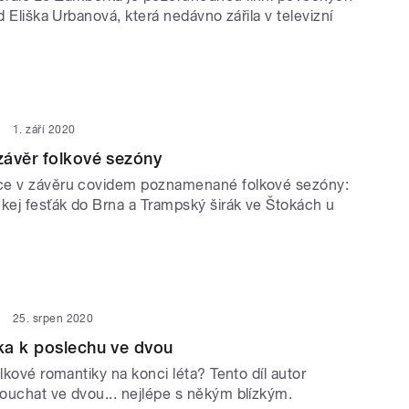
ad Eliška Urbanová, která nedávno zářila v televizní
1. září 2020
závěr folkové sezóny
ce v závěru covidem poznamenané folkové sezóny:
ckej fesťák do Brna a Trampský širák ve Štokách u
25. srpen 2020
ka k poslechu ve dvou
olkové romantiky na konci léta? Tento díl autor
ouchat ve dvou... nejlépe s někým blízkým.