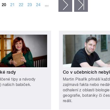
20
21
22
23
24
…
následující ›
poslední »
ké rady
Co v učebnicích neby
čené tipy a návody
Martin Písařík přináší kaž
n) našich babiček.
zajímavá fakta nebo nedá
odhalení z oblasti biologie
geografie, botaniky či če
reálií.