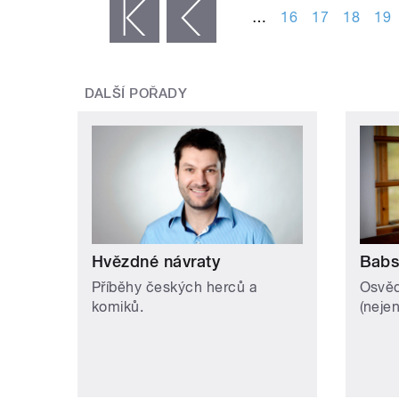
…
16
17
18
19
« první
‹ předchozí
DALŠÍ POŘADY
Hvězdné návraty
Babs
Příběhy českých herců a
Osvěd
komiků.
(neje