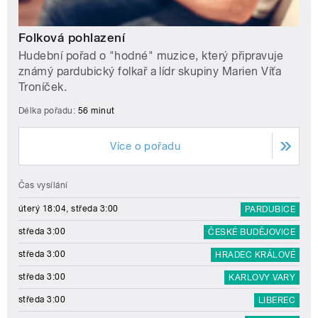
Folková pohlazení
Hudební pořad o "hodné" muzice, který připravuje
známý pardubický folkař a lídr skupiny Marien Víťa
Troníček.
Délka pořadu:
56 minut
Více o pořadu
Čas vysílání
úterý 18:04, středa 3:00
PARDUBICE
středa 3:00
ČESKÉ BUDĚJOVICE
středa 3:00
HRADEC KRÁLOVÉ
středa 3:00
KARLOVY VARY
středa 3:00
LIBEREC