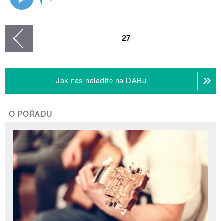
STRÁNKY
27
zí
Jak nás naladíte na DABu
O POŘADU