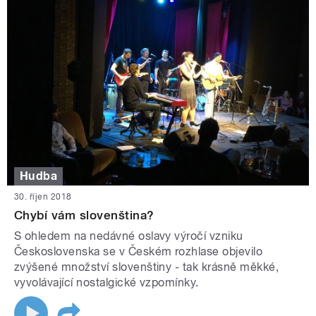
Hudba
30. říjen 2018
Chybí vám slovenština?
S ohledem na nedávné oslavy výročí vzniku
Československa se v Českém rozhlase objevilo
zvýšené množství slovenštiny - tak krásně měkké,
vyvolávající nostalgické vzpomínky.