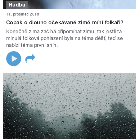
Hudba
11. prosinec 2018
Copak o dlouho očekávané zimě míní folkaři?
Konečně zima začíná připomínat zimu, tak jestli ta
minulá folková pohlazení byla na téma déšť, teď se
nabízí téma první sníh.