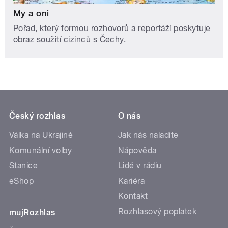
My a oni
Pořad, který formou rozhovorů a reportáží poskytuje
obraz soužití cizinců s Čechy.
Český rozhlas
O nás
Válka na Ukrajině
Jak nás naladíte
Komunální volby
Nápověda
Stanice
Lidé v rádiu
eShop
Kariéra
Kontakt
Rozhlasový poplatek
mujRozhlas