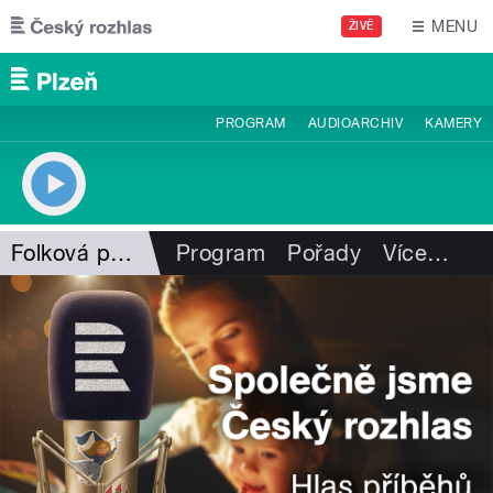
Přejít k hlavnímu obsahu
MENU
ŽIVĚ
PROGRAM
AUDIOARCHIV
KAMERY
Folková pohlazení
Program
Pořady
Více
…