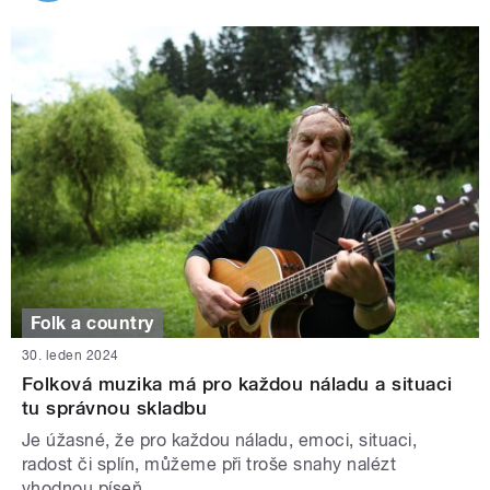
Folk a country
30. leden 2024
Folková muzika má pro každou náladu a situaci
tu správnou skladbu
Je úžasné, že pro každou náladu, emoci, situaci,
radost či splín, můžeme při troše snahy nalézt
vhodnou píseň.