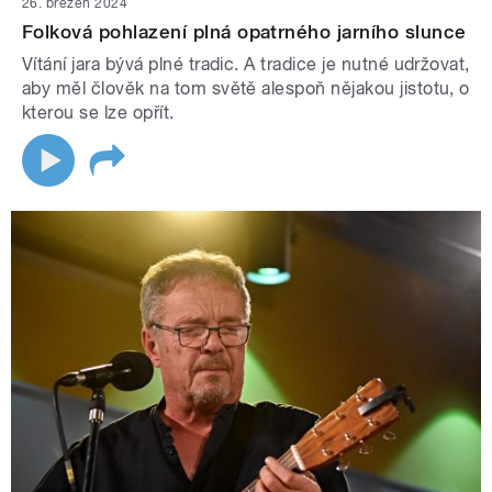
26. březen 2024
Folková pohlazení plná opatrného jarního slunce
Vítání jara bývá plné tradic. A tradice je nutné udržovat,
aby měl člověk na tom světě alespoň nějakou jistotu, o
kterou se lze opřít.