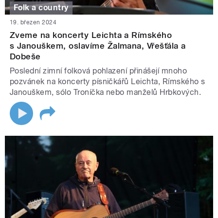
Folk a country
19. březen 2024
Zveme na koncerty Leichta a Rímského
s Janouškem, oslavíme Žalmana, Vřešťála a
Dobeše
Poslední zimní folková pohlazení přinášejí mnoho
pozvánek na koncerty písničkářů Leichta, Rímského s
Janouškem, sólo Troníčka nebo manželů Hrbkových.