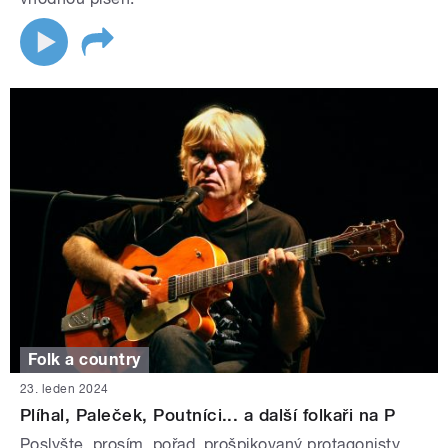
Folk a country
23. leden 2024
Plíhal, Paleček, Poutníci... a další folkaři na P
Poslyšte, prosím, pořad, prošpikovaný protagonisty