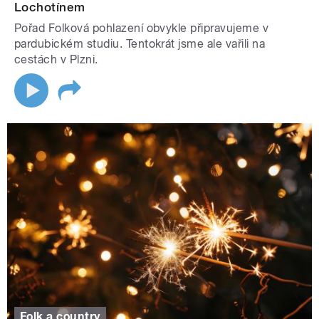
Lochotínem
Pořad Folková pohlazení obvykle připravujeme v
pardubickém studiu. Tentokrát jsme ale vařili na
cestách v Plzni.
Folk a country