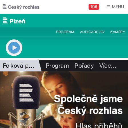
Přejít k hlavnímu obsahu
MENU
ŽIVĚ
PROGRAM
AUDIOARCHIV
KAMERY
Folková pohlazení
Program
Pořady
Více
…