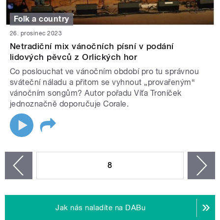
Folk a country
26. prosinec 2023
Netradiční mix vánočních písní v podání
lidových pěvců z Orlických hor
Co poslouchat ve vánočním období pro tu správnou
sváteční náladu a přitom se vyhnout „provařeným“
vánočním songům? Autor pořadu Víťa Troníček
jednoznačně doporučuje Corale.
STRÁNKY
8
n
zí
Jak nás naladíte na DABu