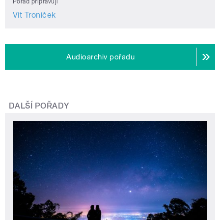
Pořad připravují
Vít Troníček
Audioarchiv pořadu
DALŠÍ POŘADY