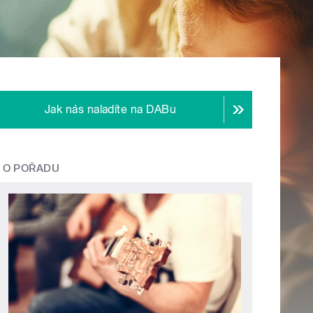
Jak nás naladíte na DABu
O POŘADU