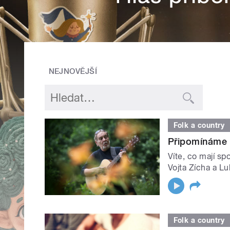
NEJNOVĚJŠÍ
Folk a country
Připomínáme 
Víte, co mají sp
Vojta Zícha a Lu
Folk a country