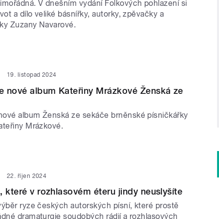
imořádná. V dnešním vydání Folkových pohlazení si
t a dílo veliké básnířky, autorky, zpěvačky a
jky Zuzany Navarové.
19. listopad 2024
e nové album Kateřiny Mrázkové Ženská ze
nové album Ženská ze sekáče brněnské písničkářky
ateřiny Mrázkové.
22. říjen 2024
, které v rozhlasovém éteru jindy neuslyšíte
výběr ryze českých autorských písní, které prostě
ádné dramaturgie soudobých rádií a rozhlasových