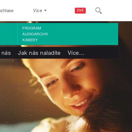
ozhlase
Více
ŽIVĚ
PROGRAM
AUDIOARCHIV
KAMERY
 nás
Jak nás naladíte
Více
…