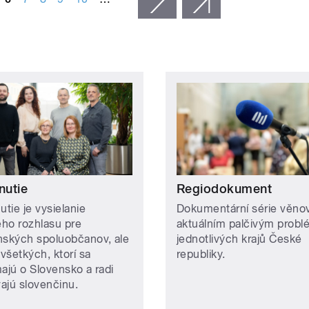
nutie
Regiodokument
utie je vysielanie
Dokumentární série věno
ho rozhlasu pre
aktuálním palčivým prob
nských spoluobčanov, ale
jednotlivých krajů České
 všetkých, ktorí sa
republiky.
majú o Slovensko a radi
ajú slovenčinu.