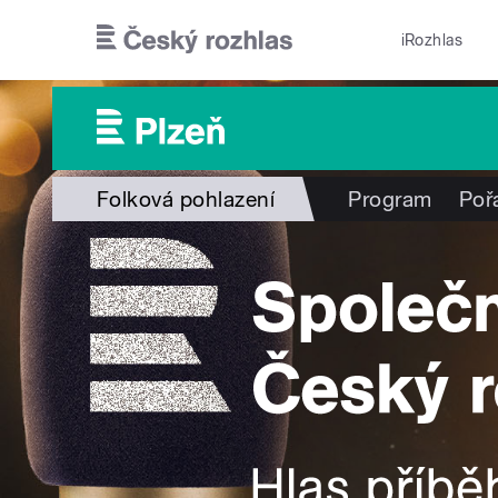
Přejít k hlavnímu obsahu
iRozhlas
Folková pohlazení
Program
Poř