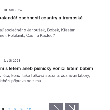
10. září 2024
 kalendář osobností country a trampské
mají společného Janoušek, Bobek, Křesťan,
er, Pololáník, Cash a Kadlec?
3. září 2024
ní s létem aneb písničky vonící létem babím
 léta, končí také folková sezóna, doznívají tábory,
řichází příprava na zimu.
6
7
8
9
10
…
následující ›
poslední »