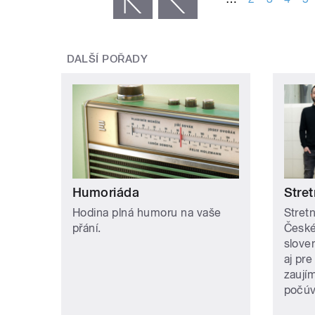
DALŠÍ POŘADY
Humoriáda
Stret
Hodina plná humoru na vaše
Stretn
přání.
České
slove
aj pre
zaují
počúv