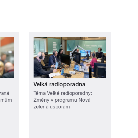
Velká radioporadna
vaná
Téma Velké radioporadny:
lémům
Změny v programu Nová
zelená úsporám