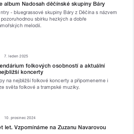
e album Nadosah děčínské skupiny Báry
try - bluegrassové skupiny Báry z Děčína s názvem
 pozoruhodnou sbírku hezkých a dobře
ámořských melodií.
7. leden 2025
endárium folkových osobností a aktuální
ejbližší koncerty
py na nejbližší folkové koncerty a připomeneme i
 ze světa folkové a trampské muziky.
10. prosinec 2024
cet let. Vzpomínáme na Zuzanu Navarovou