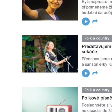
Byla naprosto m
připomeneme živo
hudební čarodě
Folk a country
Představujem
sekáče
Představujeme 
a šansonierky K
Folk a country
Folkové písně
Poslechněte si 
nezapadají do ž