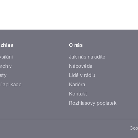
zhlas
O nás
ysílání
Jak nás naladíte
rchiv
Nápověda
sty
Lidé v rádiu
í aplikace
Kariéra
Kontakt
Rozhlasový poplatek
Coo