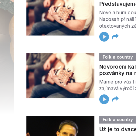
Představujem
Nové album coun
Nadosah přináší
otextovaných z
Folk a country
Novoroční kal
pozvánky na n
Máme pro vás ti
zajímavá výročí
Folk a country
Už je to dva