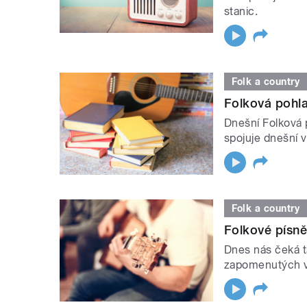
stanic.
Folk a country
Folková pohl
Dnešní Folková 
spojuje dnešní 
Folk a country
Folkové písně
Dnes nás čeká t
zapomenutých v