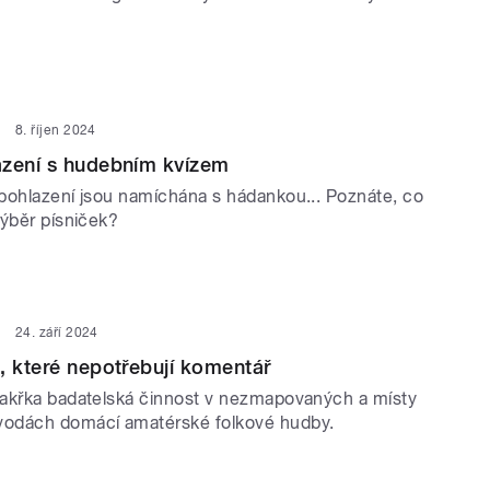
8. říjen 2024
azení s hudebním kvízem
pohlazení jsou namíchána s hádankou... Poznáte, co
výběr písniček?
24. září 2024
, které nepotřebují komentář
akřka badatelská činnost v nezmapovaných a místy
odách domácí amatérské folkové hudby.