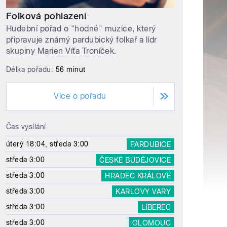
Folková pohlazení
Hudební pořad o "hodné" muzice, který
připravuje známý pardubický folkař a lídr
skupiny Marien Víťa Troníček.
Délka pořadu:
56 minut
Více o pořadu
Čas vysílání
úterý 18:04, středa 3:00
PARDUBICE
středa 3:00
ČESKÉ BUDĚJOVICE
středa 3:00
HRADEC KRÁLOVÉ
středa 3:00
KARLOVY VARY
středa 3:00
LIBEREC
středa 3:00
OLOMOUC