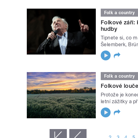
Folk a country
Folkové září:
hudby
Tipnete si, co 
Šelemberk, Brüm
Folk a country
Folkové louče
Protože je konec
letní zážitky a p
STRÁNKY
…
2
3
4
5
« první
‹ předchozí