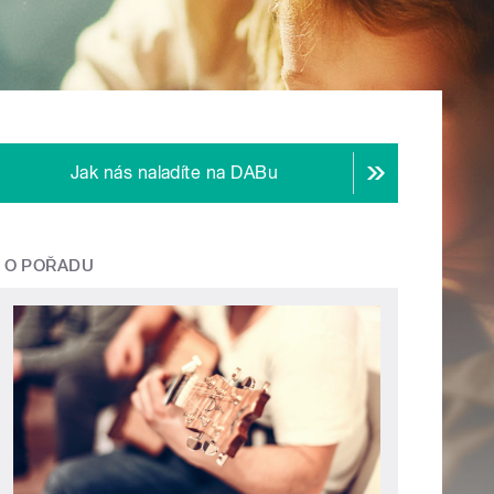
Jak nás naladíte na DABu
O POŘADU