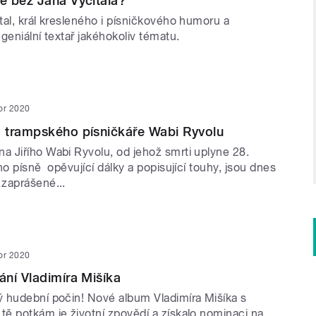
e bez Jana Vyčítala?
tal, král kresleného i písničkového humoru a
geniální textař jakéhokoliv tématu.
or 2020
 trampského písničkáře Wabi Ryvolu
 Jiřího Wabi Ryvolu, od jehož smrti uplyne 28.
ho písně opěvující dálky a popisující touhy, jsou dnes
zaprášené...
or 2020
ní Vladimíra Mišíka
 hudební počin! Nové album Vladimíra Mišíka s
ě potkám je životní zpovědí a získalo nominaci na