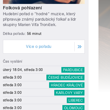
Folková pohlazení
Hudební pořad o "hodné" muzice, který
připravuje známý pardubický folkař a lídr
skupiny Marien Víťa Troníček.
Délka pořadu:
56 minut
Více o pořadu
Čas vysílání
úterý 18:04, středa 3:00
PARDUBICE
středa 3:00
ČESKÉ BUDĚJOVICE
středa 3:00
HRADEC KRÁLOVÉ
středa 3:00
KARLOVY VARY
středa 3:00
LIBEREC
středa 3:00
OLOMOUC