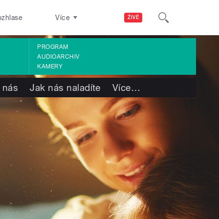
ozhlase
Více
ŽIVĚ
PROGRAM
AUDIOARCHIV
KAMERY
 nás
Jak nás naladíte
Více
…