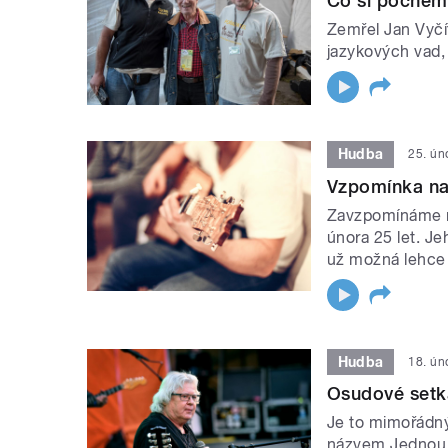
Co si počnem
Zemřel Jan Vyčí
jazykových vad, 
Hudba
25. ún
Vzpomínka na
Zavzpomínáme na
února 25 let. Je
už možná lehce 
Hudba
18. ún
Osudové setká
Je to mimořádný
názvem Jednou t