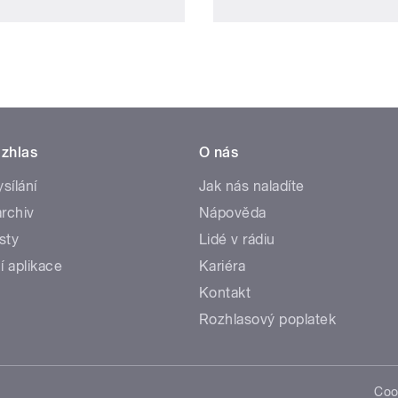
zhlas
O nás
ysílání
Jak nás naladíte
rchiv
Nápověda
sty
Lidé v rádiu
í aplikace
Kariéra
Kontakt
Rozhlasový poplatek
Coo