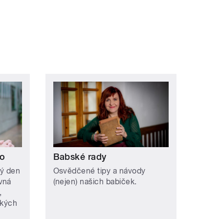
lo
Babské rady
dý den
Osvědčené tipy a návody
vná
(nejen) našich babiček.
,
ských