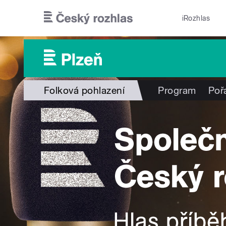
Přejít k hlavnímu obsahu
iRozhlas
Folková pohlazení
Program
Poř