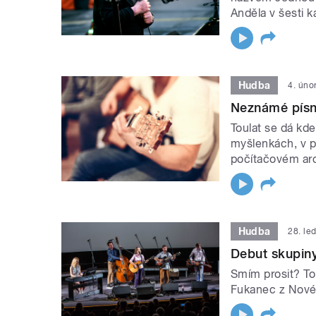
Anděla v šesti k
Hudba
4. úno
Neznámé písn
Toulat se dá kd
myšlenkách, v po
počítačovém arc
Hudba
28. le
Debut skupiny
Smím prosit? To 
Fukanec z Nové