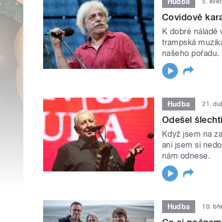
Hudba
5. kvě
Covidově kara
K dobré náladě 
trampská muzika
našeho pořadu.
Hudba
21. d
Odešel šlecht
Když jsem na za
ani jsem si nedo
nám odnese.
Hudba
10. bř