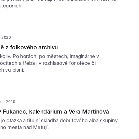
ategoriích.
r 2020
ě z folkového archivu
ekoliv. Po horách, po městech, imaginárně v
citech a třeba i v rozhlasové fonotéce či
hívu písní.
den 2020
 Fukanec, kalendárium a Věra Martinová
je otázka a titulní skladba debutového alba skupiny
ho města nad Metují.