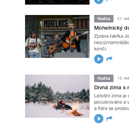
Hudba
21. le
Mohelnický do
Zpráva takřka Jo
nejvýznamnějšíc
končí.
Hudba
15. le
Divná zima s
Letošní zima je
pocukrováno a v
a flóra se probo