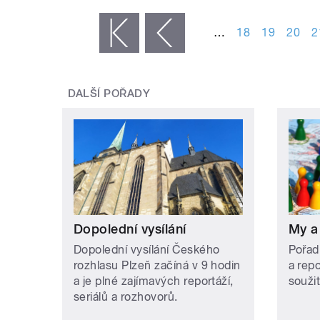
STRÁNKY
…
18
19
20
2
« první
‹ předchozí
DALŠÍ POŘADY
Dopolední vysílání
My a
Dopolední vysílání Českého
Pořad
rozhlasu Plzeň začíná v 9 hodin
a rep
a je plné zajímavých reportáží,
soužit
seriálů a rozhovorů.