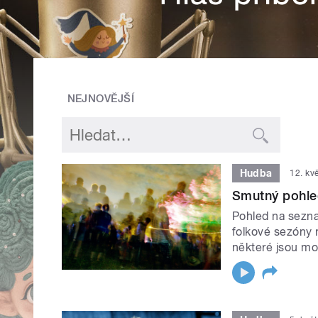
NEJNOVĚJŠÍ
Hudba
12. kv
Smutný pohle
Pohled na sezna
folkové sezóny n
některé jsou mo