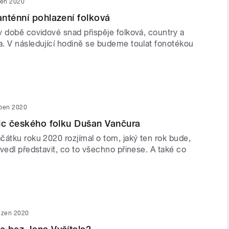
ten 2020
nténní pohlazení folková
v době covidové snad přispěje folková, country a
. V následující hodině se budeme toulat fonotékou
uben 2020
ic českého folku Dušan Vančura
čátku roku 2020 rozjímal o tom, jaký ten rok bude,
vedl představit, co to všechno přinese. A také co
ezen 2020