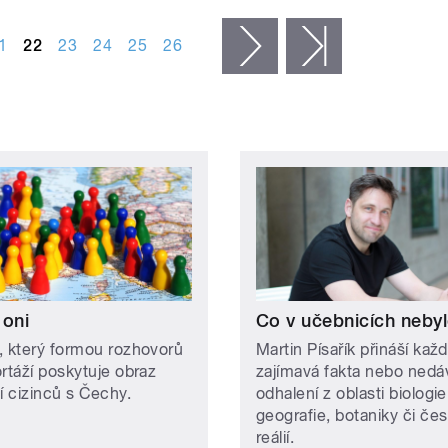
1
22
23
24
25
26
následující ›
poslední »
 oni
Co v učebnicích neby
, který formou rozhovorů
Martin Písařík přináší kaž
ortáží poskytuje obraz
zajímavá fakta nebo nedá
í cizinců s Čechy.
odhalení z oblasti biologie
geografie, botaniky či če
reálií.