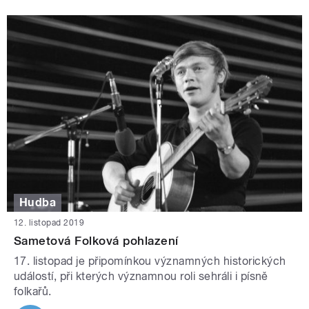
Hudba
12. listopad 2019
Sametová Folková pohlazení
17. listopad je připomínkou významných historických
událostí, při kterých významnou roli sehráli i písně
folkařů.