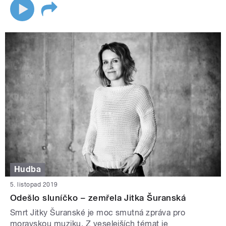
Hudba
5. listopad 2019
Odešlo sluníčko – zemřela Jitka Šuranská
Smrt Jitky Šuranské je moc smutná zpráva pro
moravskou muziku. Z veselejších témat je