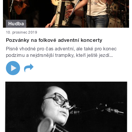
Hudba
10. prosinec 2019
Pozvánky na folkové adventní koncerty
Písně vhodné pro čas adventní, ale také pro konec
podzimu a nejdrsnější trampíky, kteří ještě jezdí...