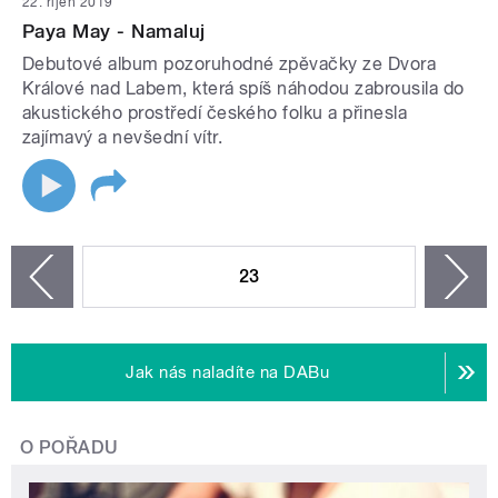
22. říjen 2019
Paya May - Namaluj
Debutové album pozoruhodné zpěvačky ze Dvora
Králové nad Labem, která spíš náhodou zabrousila do
akustického prostředí českého folku a přinesla
zajímavý a nevšední vítr.
STRÁNKY
23
n
zí
Jak nás naladíte na DABu
O POŘADU