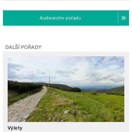
Audioarchiv pořadu
DALŠÍ POŘADY
Výlety