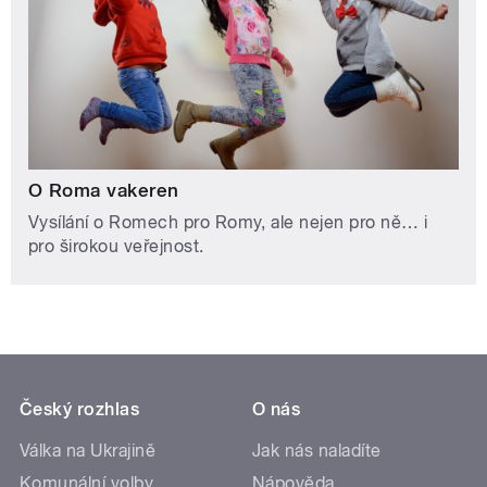
O Roma vakeren
Vysílání o Romech pro Romy, ale nejen pro ně… i
pro širokou veřejnost.
Český rozhlas
O nás
Válka na Ukrajině
Jak nás naladíte
Komunální volby
Nápověda