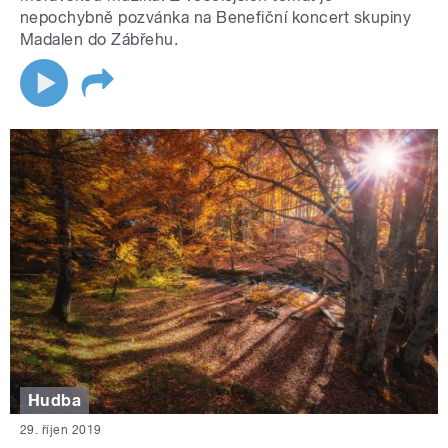
nepochybně pozvánka na Benefiční koncert skupiny
Madalen do Zábřehu.
Hudba
29. říjen 2019