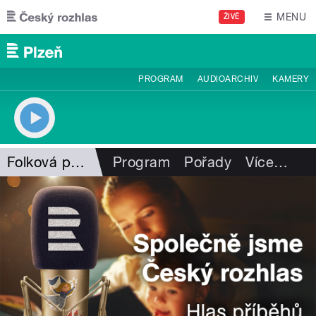
Přejít k hlavnímu obsahu
MENU
ŽIVĚ
PROGRAM
AUDIOARCHIV
KAMERY
Folková pohlazení
Program
Pořady
Více
…