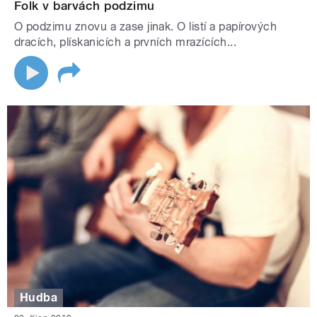
Folk v barvách podzimu
O podzimu znovu a zase jinak. O listí a papírových
dracích, plískanicích a prvních mrazících...
Hudba