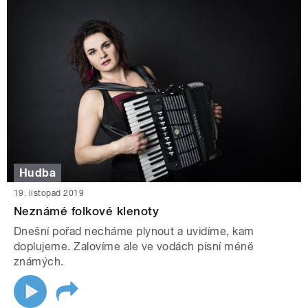
Hudba
19. listopad 2019
Neznámé folkové klenoty
Dnešní pořad necháme plynout a uvidíme, kam
doplujeme. Zalovíme ale ve vodách písní méně
známých.