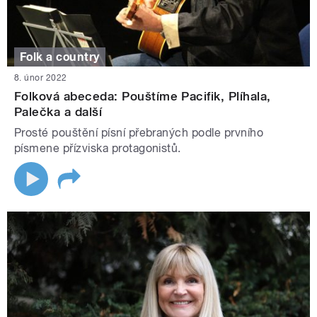
Folk a country
8. únor 2022
Folková abeceda: Pouštíme Pacifik, Plíhala,
Palečka a další
Prosté pouštění písní přebraných podle prvního
písmene přízviska protagonistů.