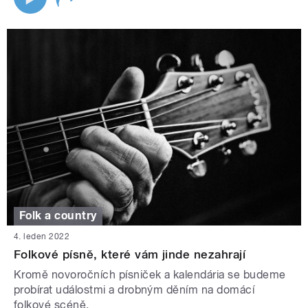
Folk a country
4. leden 2022
Folkové písně, které vám jinde nezahrají
Kromě novoročních písniček a kalendária se budeme
probírat událostmi a drobným děním na domácí
folkové scéně.