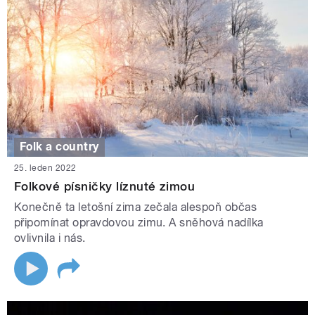
Folk a country
25. leden 2022
Folkové písničky líznuté zimou
Konečně ta letošní zima zečala alespoň občas
připomínat opravdovou zimu. A sněhová nadílka
ovlivnila i nás.