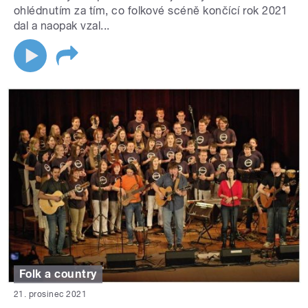
ohlédnutím za tím, co folkové scéně končící rok 2021
dal a naopak vzal...
Folk a country
21. prosinec 2021