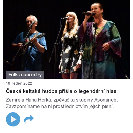
Folk a country
18. leden 2022
Česká keltská hudba přišla o legendární hlas
Zemřela Hana Horká, zpěvačka skupiny Asonance.
Zavzpomínáme na ni prostřednictvím jejích písní.