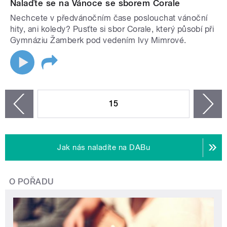
Nalaďte se na Vánoce se sborem Corale
Nechcete v předvánočním čase poslouchat vánoční
hity, ani koledy? Pusťte si sbor Corale, který působí při
Gymnáziu Žamberk pod vedením Ivy Mimrové.
STRÁNKY
15
n
zí
Jak nás naladíte na DABu
O POŘADU