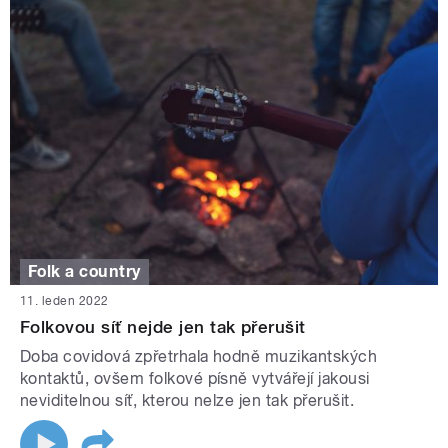
Folk a country
11. leden 2022
Folkovou síť nejde jen tak přerušit
Doba covidová zpřetrhala hodně muzikantských
kontaktů, ovšem folkové písně vytvářejí jakousi
neviditelnou síť, kterou nelze jen tak přerušit.