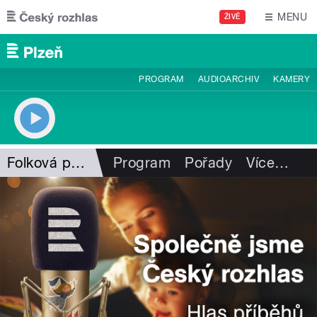
Přejít k hlavnímu obsahu
MENU
ŽIVĚ
PROGRAM
AUDIOARCHIV
KAMERY
Folková pohlazení
Program
Pořady
Více
…