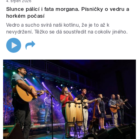
4. srpen 2026
Slunce pálící i fata morgana. Písničky o vedru a
horkém počasí
Vedro a sucho svírá naši kotlinu, že je to až k
nevydržení. Těžko se dá soustředit na cokoliv jiného.