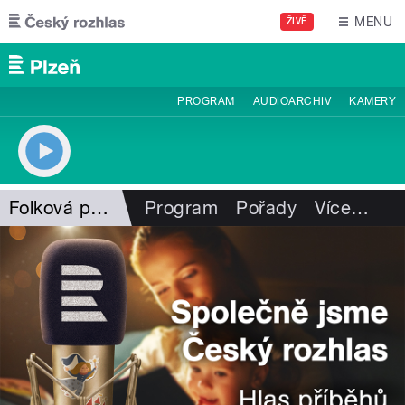
Přejít k hlavnímu obsahu
MENU
ŽIVĚ
PROGRAM
AUDIOARCHIV
KAMERY
Folková pohlazení
Program
Pořady
Více
…