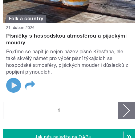
Folk a country
21. duben 2026
Písničky s hospodskou atmosférou a pijáckými
moudry
Pojďme se napít je nejen název písně Křesťana, ale
také skvělý námět pro výběr písní týkajících se
hospodské atmosféry, pijáckých mouder i důsledků z
popíjení plynoucích.
STRÁNKY
1
n
Jak nás naladíte na DABu