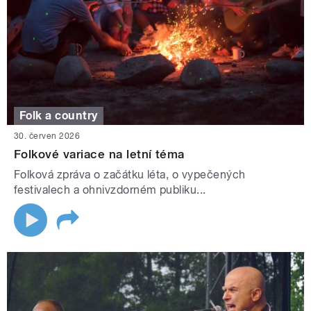
Folk a country
30. červen 2026
Folkové variace na letní téma
Folková zpráva o začátku léta, o vypečených
festivalech a ohnivzdorném publiku...