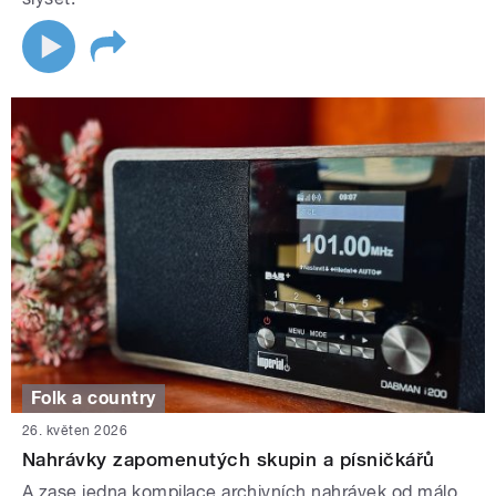
Folk a country
26. květen 2026
Nahrávky zapomenutých skupin a písničkářů
A zase jedna kompilace archivních nahrávek od málo