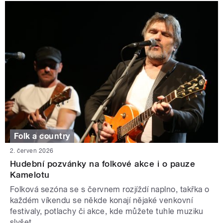
Folk a country
2. červen 2026
Hudební pozvánky na folkové akce i o pauze
Kamelotu
Folková sezóna se s červnem rozjíždí naplno, takřka o
každém víkendu se někde konají nějaké venkovní
festivaly, potlachy či akce, kde můžete tuhle muziku
slyšet.