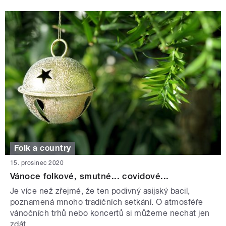
Folk a country
15. prosinec 2020
Vánoce folkové, smutné... covidové...
Je více než zřejmé, že ten podivný asijský bacil,
poznamená mnoho tradičních setkání. O atmosféře
vánočních trhů nebo koncertů si můžeme nechat jen
zdát.