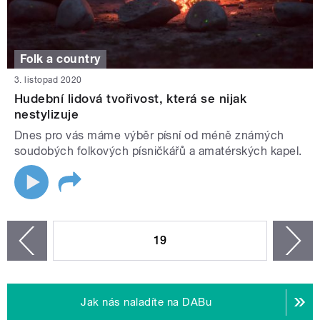
Folk a country
3. listopad 2020
Hudební lidová tvořivost, která se nijak
nestylizuje
Dnes pro vás máme výběr písní od méně známých
soudobých folkových písničkářů a amatérských kapel.
STRÁNKY
19
n
zí
Jak nás naladíte na DABu