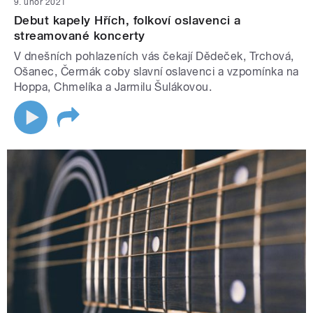
9. únor 2021
Debut kapely Hřích, folkoví oslavenci a
streamované koncerty
V dnešních pohlazeních vás čekají Dědeček, Trchová,
Ošanec, Čermák coby slavní oslavenci a vzpomínka na
Hoppa, Chmelíka a Jarmilu Šulákovou.