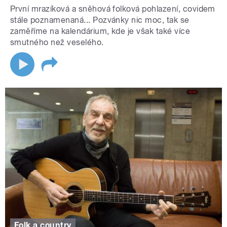
První mrazíková a sněhová folková pohlazení, covidem
stále poznamenaná... Pozvánky nic moc, tak se
zaměříme na kalendárium, kde je však také více
smutného než veselého.
Folk a country