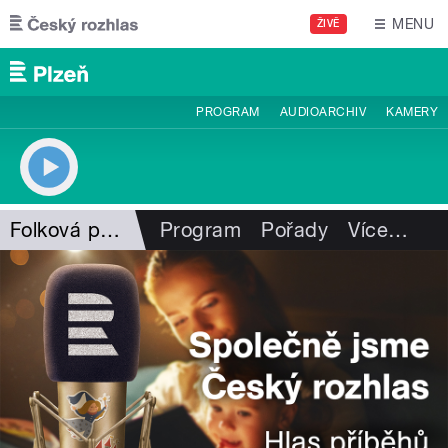
Přejít k hlavnímu obsahu
MENU
ŽIVĚ
PROGRAM
AUDIOARCHIV
KAMERY
Folková pohlazení
Program
Pořady
Více
…