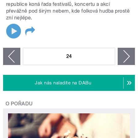
republice koná řada festivalů, koncertu a akcí
převážně pod širým nebem, kde folková hudba prostě
zní nejlépe.
STRÁNKY
24
n
zí
Jak nás naladíte na DABu
O POŘADU