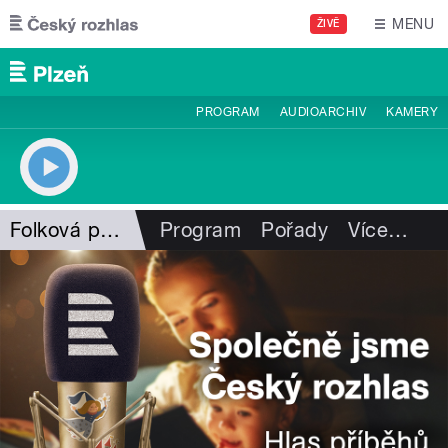
Přejít k hlavnímu obsahu
MENU
ŽIVĚ
PROGRAM
AUDIOARCHIV
KAMERY
Folková pohlazení
Program
Pořady
Více
…