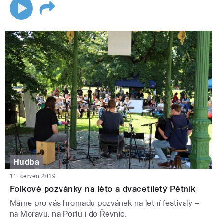
Hudba
11. červen 2019
Folkové pozvánky na léto a dvacetiletý Pětník
Máme pro vás hromadu pozvánek na letní festivaly –
na Moravu, na Portu i do Řevnic.