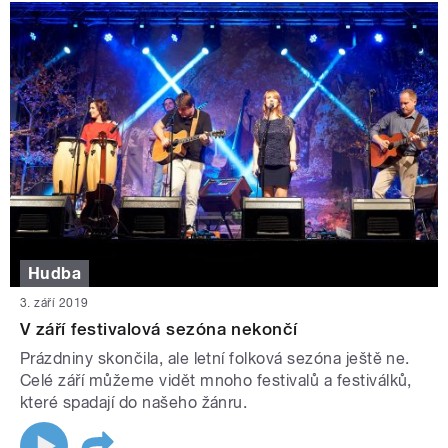
Hudba
3. září 2019
V září festivalová sezóna nekončí
Prázdniny skončila, ale letní folková sezóna ještě ne.
Celé září můžeme vidět mnoho festivalů a festiválků,
které spadají do našeho žánru.