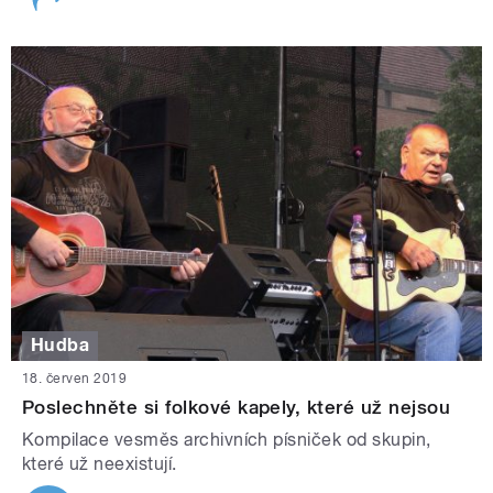
Hudba
18. červen 2019
Poslechněte si folkové kapely, které už nejsou
Kompilace vesměs archivních písniček od skupin,
které už neexistují.