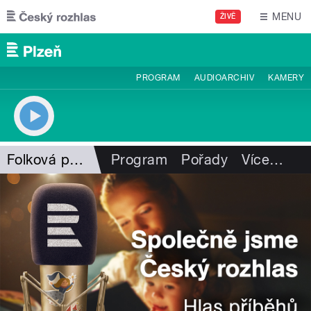
Přejít k hlavnímu obsahu
MENU
ŽIVĚ
PROGRAM
AUDIOARCHIV
KAMERY
Folková pohlazení
Program
Pořady
Více
…