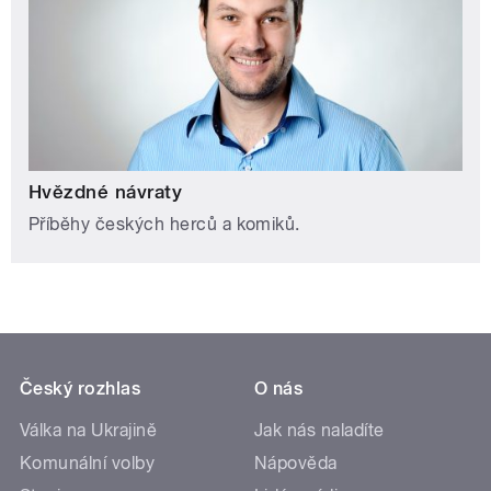
Hvězdné návraty
Příběhy českých herců a komiků.
Český rozhlas
O nás
Válka na Ukrajině
Jak nás naladíte
Komunální volby
Nápověda