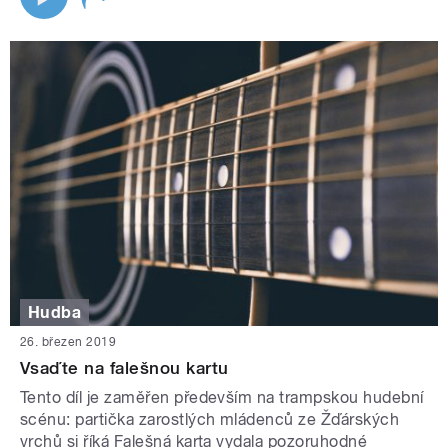
Hudba
26. březen 2019
Vsaďte na falešnou kartu
Tento díl je zaměřen především na trampskou hudební
scénu: partička zarostlých mládenců ze Žďárských
vrchů si říká Falešná karta vydala pozoruhodné