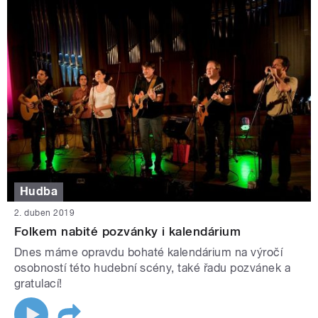
Hudba
2. duben 2019
Folkem nabité pozvánky i kalendárium
Dnes máme opravdu bohaté kalendárium na výročí
osobností této hudební scény, také řadu pozvánek a
gratulací!