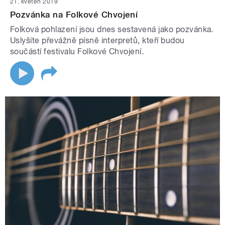
21. květen 2019
Pozvánka na Folkové Chvojení
Folková pohlazení jsou dnes sestavená jako pozvánka.
Uslyšíte převážně písně interpretů, kteří budou
součástí festivalu Folkové Chvojení.