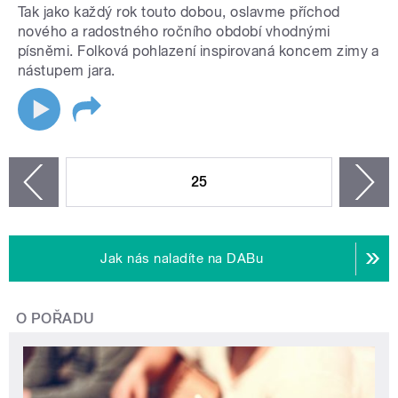
Tak jako každý rok touto dobou, oslavme příchod
nového a radostného ročního období vhodnými
písněmi. Folková pohlazení inspirovaná koncem zimy a
nástupem jara.
STRÁNKY
25
n
zí
Jak nás naladíte na DABu
O POŘADU