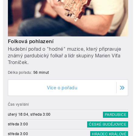
Folková pohlazení
Hudební pořad o "hodné" muzice, který připravuje
známý pardubický folkař a lídr skupiny Marien Víťa
Troníček.
Délka pořadu:
56 minut
Více o pořadu
Čas vysílání
úterý 18:04, středa 3:00
PARDUBICE
středa 3:00
ČESKÉ BUDĚJOVICE
středa 3:00
HRADEC KRÁLOVÉ