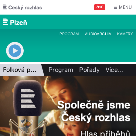
Přejít k hlavnímu obsahu
MENU
ŽIVĚ
PROGRAM
AUDIOARCHIV
KAMERY
Folková pohlazení
Program
Pořady
Více
…