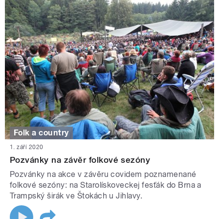
Folk a country
1. září 2020
Pozvánky na závěr folkové sezóny
Pozvánky na akce v závěru covidem poznamenané
folkové sezóny: na Starolískoveckej fesťák do Brna a
Trampský širák ve Štokách u Jihlavy.