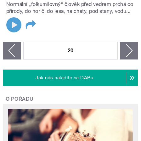
Normální „folkumilovný“ člověk před vedrem prchá do
přírody, do hor či do lesa, na chaty, pod stany, vodu...
STRÁNKY
20
n
zí
Jak nás naladíte na DABu
O POŘADU