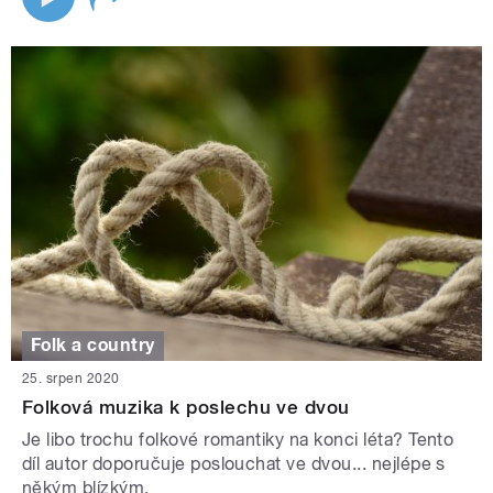
Folk a country
25. srpen 2020
Folková muzika k poslechu ve dvou
Je libo trochu folkové romantiky na konci léta? Tento
díl autor doporučuje poslouchat ve dvou... nejlépe s
někým blízkým.