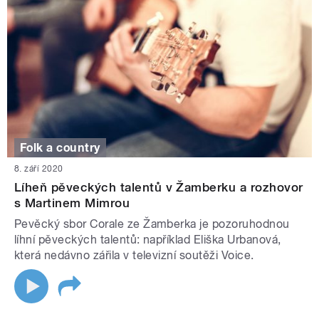
Folk a country
8. září 2020
Líheň pěveckých talentů v Žamberku a rozhovor
s Martinem Mimrou
Pevěcký sbor Corale ze Žamberka je pozoruhodnou
líhní pěveckých talentů: například Eliška Urbanová,
která nedávno zářila v televizní soutěži Voice.