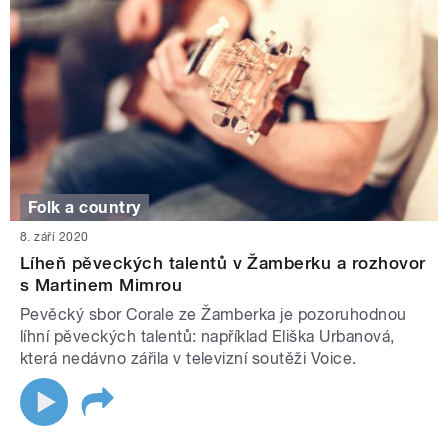
Folk a country
8. září 2020
Líheň pěveckých talentů v Žamberku a rozhovor
s Martinem Mimrou
Pevěcký sbor Corale ze Žamberka je pozoruhodnou
líhní pěveckých talentů: například Eliška Urbanová,
která nedávno zářila v televizní soutěži Voice.