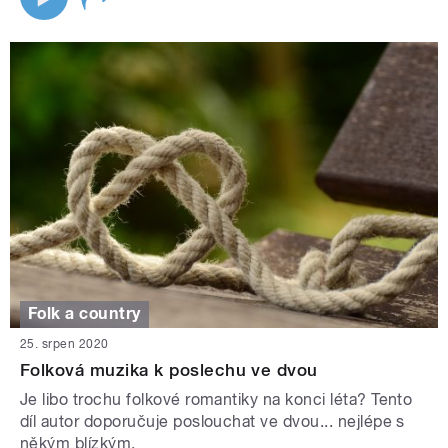
Folk a country
25. srpen 2020
Folková muzika k poslechu ve dvou
Je libo trochu folkové romantiky na konci léta? Tento
díl autor doporučuje poslouchat ve dvou... nejlépe s
někým blízkým.