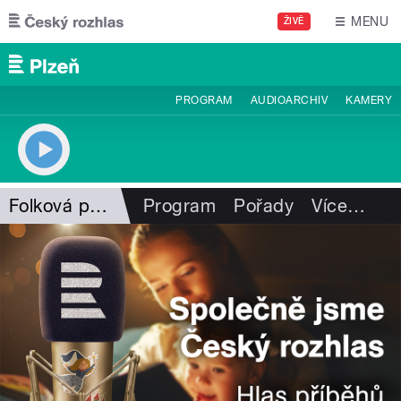
Přejít k hlavnímu obsahu
MENU
ŽIVĚ
PROGRAM
AUDIOARCHIV
KAMERY
Folková pohlazení
Program
Pořady
Více
…