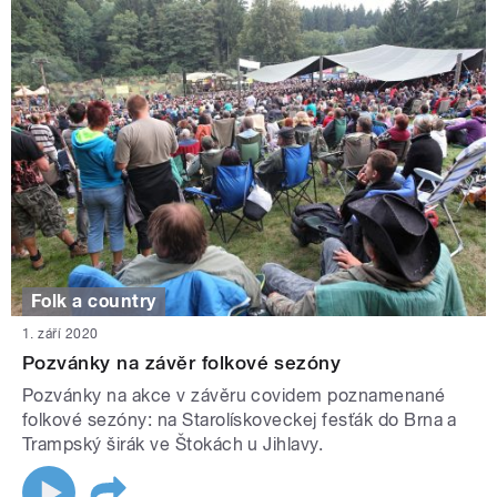
Folk a country
1. září 2020
Pozvánky na závěr folkové sezóny
Pozvánky na akce v závěru covidem poznamenané
folkové sezóny: na Starolískoveckej fesťák do Brna a
Trampský širák ve Štokách u Jihlavy.