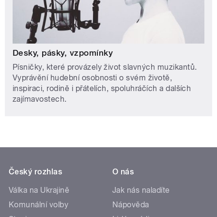
Desky, pásky, vzpomínky
Písničky, které provázely život slavných muzikantů.
Vyprávění hudební osobnosti o svém životě,
inspiraci, rodině i přátelích, spoluhráčích a dalších
zajímavostech.
Český rozhlas
O nás
Válka na Ukrajině
Jak nás naladíte
Komunální volby
Nápověda