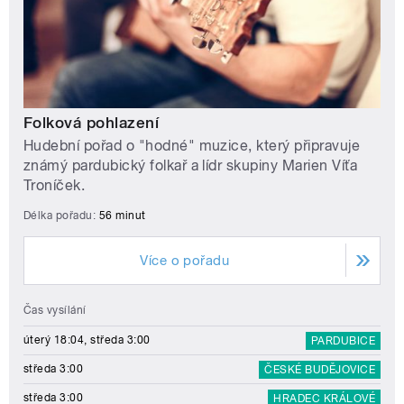
Folková pohlazení
Hudební pořad o "hodné" muzice, který připravuje
známý pardubický folkař a lídr skupiny Marien Víťa
Troníček.
Délka pořadu:
56 minut
Více o pořadu
Čas vysílání
úterý 18:04, středa 3:00
PARDUBICE
středa 3:00
ČESKÉ BUDĚJOVICE
středa 3:00
HRADEC KRÁLOVÉ