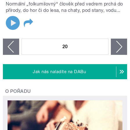
Normální „folkumilovný“ člověk před vedrem prchá do
přírody, do hor či do lesa, na chaty, pod stany, vodu...
STRÁNKY
20
n
zí
Jak nás naladíte na DABu
O POŘADU