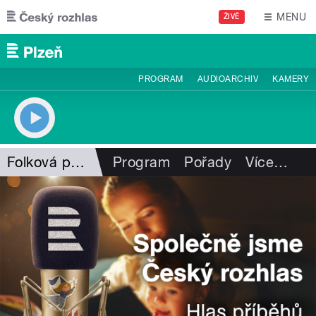
Přejít k hlavnímu obsahu
MENU
ŽIVĚ
PROGRAM
AUDIOARCHIV
KAMERY
Folková pohlazení
Program
Pořady
Více
…