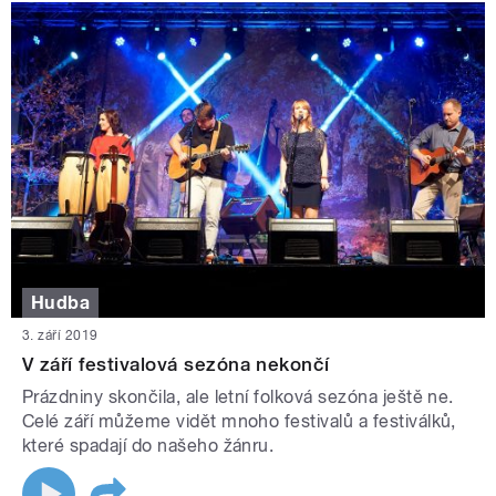
Hudba
3. září 2019
V září festivalová sezóna nekončí
Prázdniny skončila, ale letní folková sezóna ještě ne.
Celé září můžeme vidět mnoho festivalů a festiválků,
které spadají do našeho žánru.