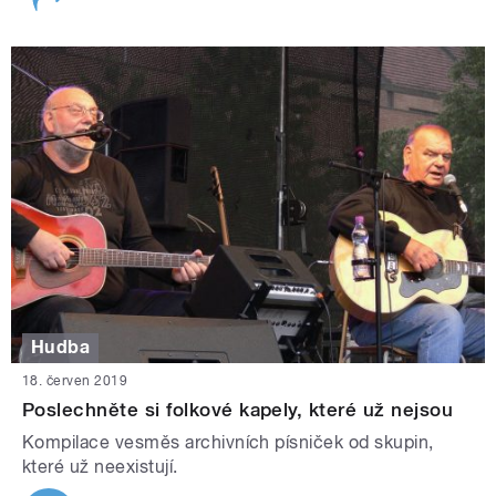
Hudba
18. červen 2019
Poslechněte si folkové kapely, které už nejsou
Kompilace vesměs archivních písniček od skupin,
které už neexistují.