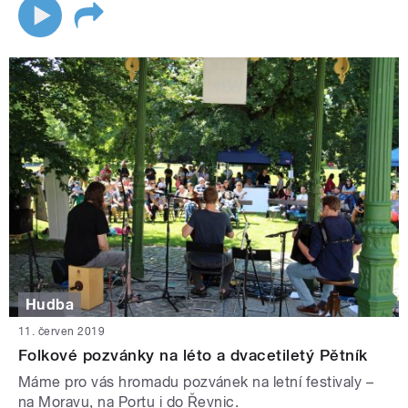
Hudba
11. červen 2019
Folkové pozvánky na léto a dvacetiletý Pětník
Máme pro vás hromadu pozvánek na letní festivaly –
na Moravu, na Portu i do Řevnic.