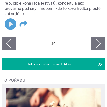
republice koná řada festivalů, koncertu a akcí
převážně pod širým nebem, kde folková hudba prostě
zní nejlépe.
STRÁNKY
24
n
zí
Jak nás naladíte na DABu
O POŘADU