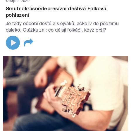
4. srpen 2020
Smutnokrásnědepresivní deštivá Folková
pohlazení
Je tady období dešťů a slejváků, ačkoliv do podzimu
daleko. Otázka zní: co dělají folkáči, když prší?