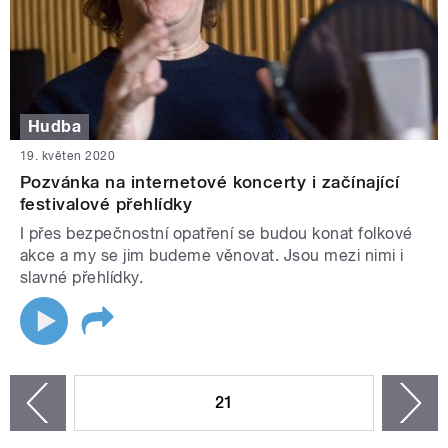
Hudba
19. květen 2020
Pozvánka na internetové koncerty i začínající
festivalové přehlídky
I přes bezpečnostní opatření se budou konat folkové
akce a my se jim budeme věnovat. Jsou mezi nimi i
slavné přehlídky.
STRÁNKY
21
n
zí