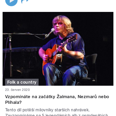
Folk a country
23. červen 2020
Vzpomínáte na začátky Žalmana, Nezmarů nebo
Plíhala?
Tento díl potěší milovníky starších nahrávek.
Zavzpomínáme na 5 legendárních alb z osmdesátých