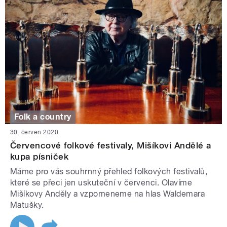
Folk a country
30. červen 2020
Červencové folkové festivaly, Mišíkovi Andělé a
kupa písniček
Máme pro vás souhrnný přehled folkových festivalů,
které se přeci jen uskuteční v červenci. Olavíme
Mišíkovy Anděly a vzpomeneme na hlas Waldemara
Matušky.