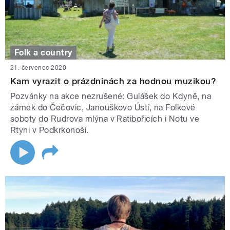
Folk a country
21. červenec 2020
Kam vyrazit o prázdninách za hodnou muzikou?
Pozvánky na akce nezrušené: Gulášek do Kdyně, na
zámek do Čečovic, Janouškovo Ústí, na Folkové
soboty do Rudrova mlýna v Ratibořicích i Notu ve
Rtyni v Podkrkonoší.