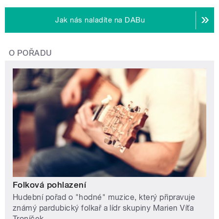
Jak nás naladíte na DABu
O POŘADU
Folková pohlazení
Hudební pořad o "hodné" muzice, který připravuje
známý pardubický folkař a lídr skupiny Marien Víťa
Troníček.