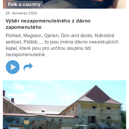
Folk a country
28. červenec 2020
Výběr nezapomenutelného z dávno
zapomenutého
Pohled, Magison, Qjeten, Dún and dorás, Náhodná
sešlost, Pidilidi,… to jsou jména dávno neexistujících
kapel, které jsou pro určitou skupinu lidí
nezapomenutelné.