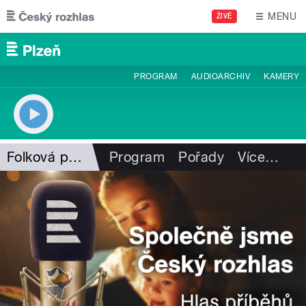
Přejít k hlavnímu obsahu
MENU
ŽIVĚ
PROGRAM
AUDIOARCHIV
KAMERY
Folková pohlazení
Program
Pořady
Více
…