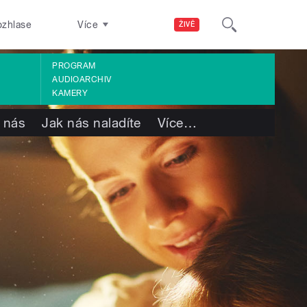
ozhlase
Více
ŽIVĚ
PROGRAM
AUDIOARCHIV
KAMERY
 nás
Jak nás naladíte
Více
…