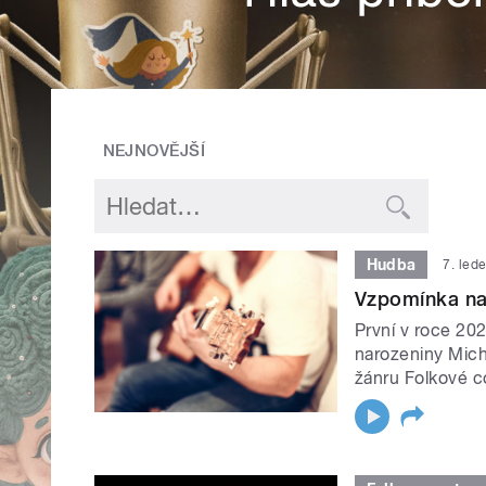
NEJNOVĚJŠÍ
Hudba
7. led
Vzpomínka na
První v roce 202
narozeniny Mich
žánru Folkové c