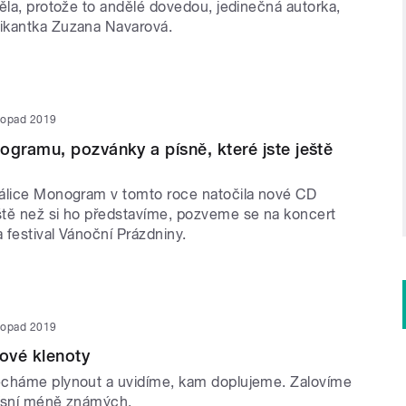
ěla, protože to andělé dovedou, jedinečná autorka,
ikantka Zuzana Navarová.
stopad 2019
ramu, pozvánky a písně, které jste ještě
álice Monogram v tomto roce natočila nové CD
tě než si ho představíme, pozveme se na koncert
 festival Vánoční Prázdniny.
stopad 2019
ové klenoty
echáme plynout a uvidíme, kam doplujeme. Zalovíme
písní méně známých.