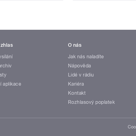
zhlas
O nás
ysílání
Jak nás naladíte
rchiv
Nápověda
sty
Lidé v rádiu
í aplikace
Kariéra
Kontakt
Rozhlasový poplatek
Coo