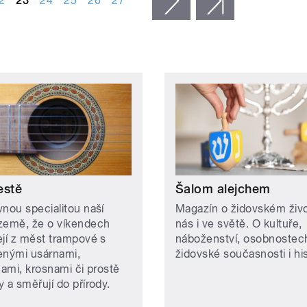
2
23
24
25
26
27
následující ›
poslední »
estě
Šalom alejchem
vnou specialitou naší
Magazín o židovském živ
země, že o víkendech
nás i ve světě. O kultuře,
ejí z měst trampové s
náboženství, osobnostec
enými usárnami,
židovské současnosti i hist
nami, krosnami či prostě
 a směřují do přírody.