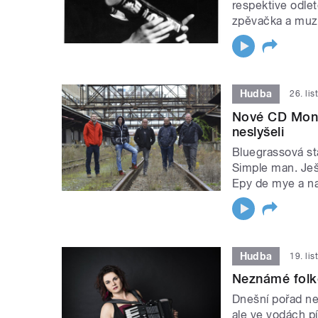
respektive odlet
zpěvačka a muz
Hudba
26. li
Nové CD Monog
neslyšeli
Bluegrassová st
Simple man. Ješ
Epy de mye a na
Hudba
19. li
Neznámé folk
Dnešní pořad n
ale ve vodách 