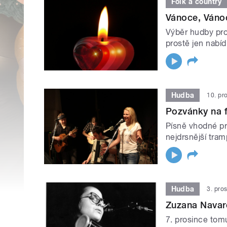
Folk a country
Vánoce, Vánoce
Výběr hudby pro
prostě jen nabí
Hudba
10. pr
Pozvánky na f
Písně vhodné pr
nejdrsnější trampí
Hudba
3. pro
Zuzana Navaro
7. prosince tom