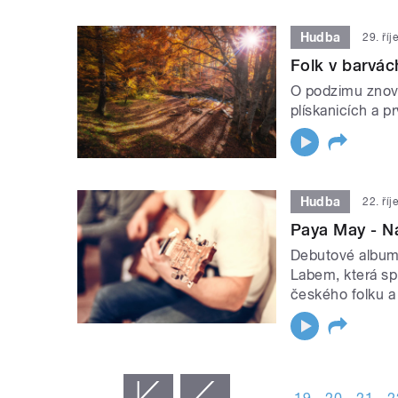
Hudba
29. ří
Folk v barvá
O podzimu znovu 
plískanicích a p
Hudba
22. ří
Paya May - N
Debutové album
Labem, která sp
českého folku a 
STRÁNKY