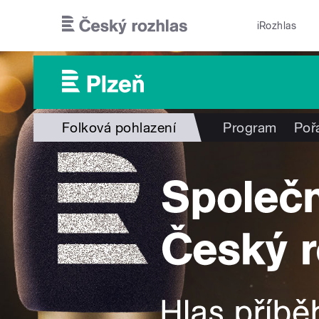
Přejít k hlavnímu obsahu
iRozhlas
Folková pohlazení
Program
Poř