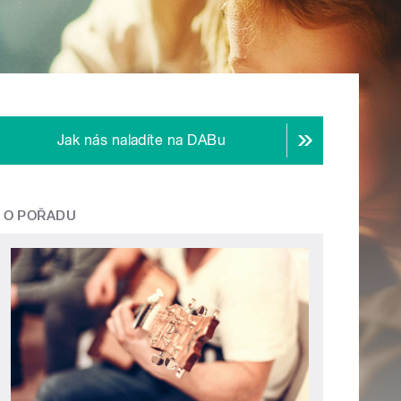
Jak nás naladíte na DABu
O POŘADU