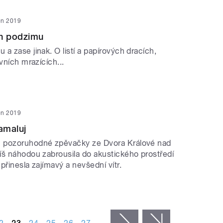
jen 2019
ch podzimu
a zase jinak. O listí a papírových dracích,
rvních mrazících...
jen 2019
amaluj
 pozoruhodné zpěvačky ze Dvora Králové nad
íš náhodou zabrousila do akustického prostředí
přinesla zajímavý a nevšední vítr.