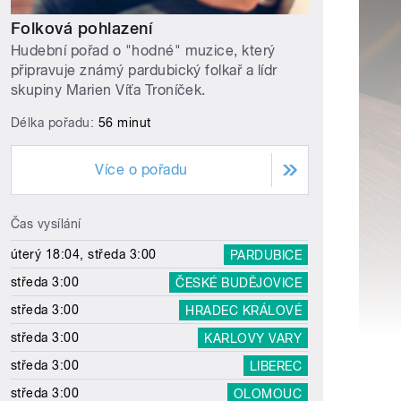
Folková pohlazení
Hudební pořad o "hodné" muzice, který
připravuje známý pardubický folkař a lídr
skupiny Marien Víťa Troníček.
Délka pořadu:
56 minut
Více o pořadu
Čas vysílání
úterý 18:04, středa 3:00
PARDUBICE
středa 3:00
ČESKÉ BUDĚJOVICE
středa 3:00
HRADEC KRÁLOVÉ
středa 3:00
KARLOVY VARY
středa 3:00
LIBEREC
středa 3:00
OLOMOUC