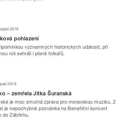
stopad 2019
ková pohlazení
připomínkou významných historických událostí, při
u roli sehráli i písně folkařů.
topad 2019
ko – zemřela Jitka Šuranská
nské je moc smutná zpráva pro moravskou muziku. Z
at je nepochybně pozvánka na Benefiční koncert
n do Zábřehu.