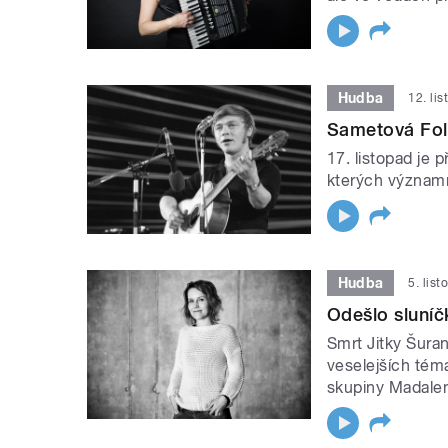
Hudba
12. li
Sametová Fol
17. listopad je 
kterých významno
Hudba
5. lis
Odešlo sluníč
Smrt Jitky Šura
veselejších tém
skupiny Madale