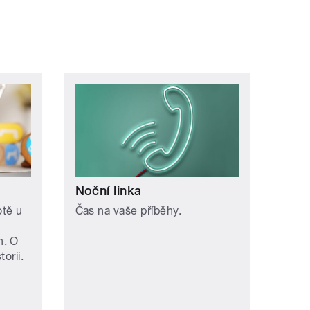
Noční linka
otě u
Čas na vaše příběhy.
h. O
orii.