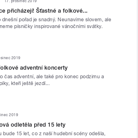
17. prosinec 2019
 přicházejí! Šťastné a folkové...
 dnešní pořad je snadný. Neunavíme slovem, ale
dneme písničky inspirované vánočními svátky.
osinec 2019
olkové adventní koncerty
o čas adventní, ale také pro konec podzimu a
ky, kteří ještě jezdí...
sinec 2019
vá odletěla před 15 lety
u bude 15 let, co z naší hudební scény odešla,