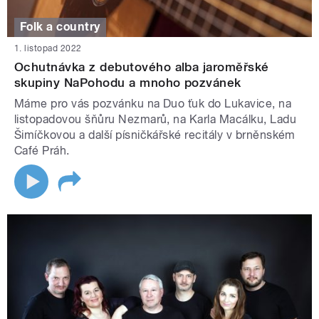
Folk a country
1. listopad 2022
Ochutnávka z debutového alba jaroměřské
skupiny NaPohodu a mnoho pozvánek
Máme pro vás pozvánku na Duo ťuk do Lukavice, na
listopadovou šňůru Nezmarů, na Karla Macálku, Ladu
Šimíčkovou a další písničkářské recitály v brněnském
Café Práh.