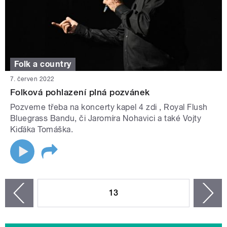
Folk a country
7. červen 2022
Folková pohlazení plná pozvánek
Pozveme třeba na koncerty kapel 4 zdi , Royal Flush
Bluegrass Bandu, či Jaromíra Nohavici a také Vojty
Kiďáka Tomáška.
STRÁNKY
13
n
zí