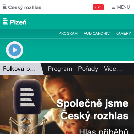
Přejít k hlavnímu obsahu
MENU
ŽIVĚ
PROGRAM
AUDIOARCHIV
KAMERY
Folková pohlazení
Program
Pořady
Více
…