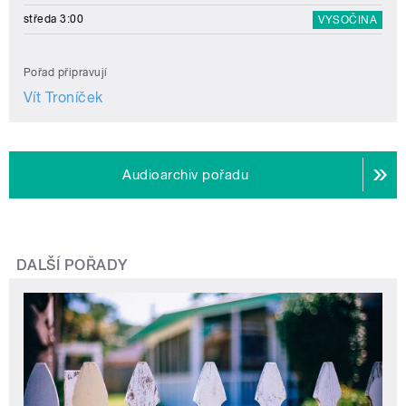
středa 3:00
VYSOČINA
Pořad připravují
Vít Troníček
Audioarchiv pořadu
DALŠÍ POŘADY