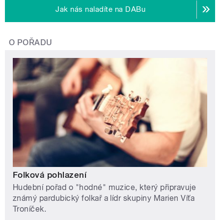
Jak nás naladíte na DABu
O POŘADU
Folková pohlazení
Hudební pořad o "hodné" muzice, který připravuje
známý pardubický folkař a lídr skupiny Marien Víťa
Troníček.