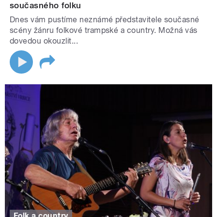
současného folku
Dnes vám pustíme neznámé představitele současné
scény žánru folkové trampské a country. Možná vás
dovedou okouzlit...
Folk a country