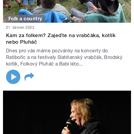
Folk a country
21. červen 2022
Kam za folkem? Zajeďte na vrabčáka, kotlík
nebo Pluháč
Dnes pro vás máme pozvánky na koncerty do
Ratibořic a na festivaly Slatiňanský vrabčák, Brodský
kotlík, Folkový Pluháč a Babí léto...